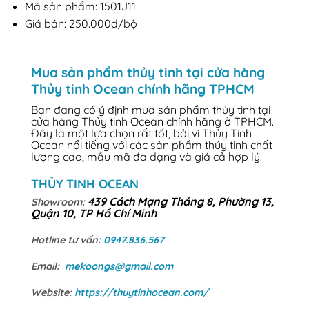
Mã sản phẩm: 1501J11
Giá bán: 250.000đ/bộ
Mua sản phẩm thủy tinh tại cửa hàng
Thủy tinh Ocean chính hãng TPHCM
Bạn đang có ý định mua sản phẩm thủy tinh tại
cửa hàng Thủy tinh Ocean chính hãng ở TPHCM.
Đây là một lựa chọn rất tốt, bởi vì Thủy Tinh
Ocean nổi tiếng với các sản phẩm thủy tinh chất
lượng cao, mẫu mã đa dạng và giá cả hợp lý.
THỦY TINH OCEAN
439 Cách Mạng Tháng 8, Phường 13,
Showroom:
Quận 10, TP Hồ Chí Minh
Hotline tư vấn:
0947.836.567
Email:
mekoongs@gmail.com
Website:
https://thuytinhocean.com/