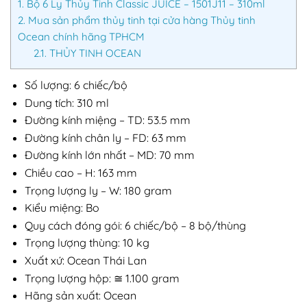
1.
Bộ 6 Ly Thủy Tinh Classic JUICE – 1501J11 – 310ml
2.
Mua sản phẩm thủy tinh tại cửa hàng Thủy tinh
Ocean chính hãng TPHCM
2.1.
THỦY TINH OCEAN
Số lượng: 6 chiếc/bộ
Dung tích: 310 ml
Đường kính miệng – TD: 53.5 mm
Đường kính chân ly – FD: 63 mm
Đường kính lớn nhất – MD: 70 mm
Chiều cao – H: 163 mm
Trọng lượng ly – W: 180 gram
Kiểu miệng: Bo
Quy cách đóng gói: 6 chiếc/bộ – 8 bộ/thùng
Trọng lượng thùng: 10 kg
Xuất xứ: Ocean Thái Lan
Trọng lượng hộp: ≅ 1.100 gram
Hãng sản xuất: Ocean