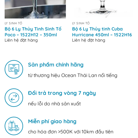
LY SINH TỐ
LY SINH TỐ
Bộ 6 Ly Thủy Tinh Sinh Tố
Bộ 6 Ly Thủy tinh Cuba
Poco – 1522H12 – 350ml
Hurricane 450ml – 1522H16
Liên hệ đặt hàng
Liên hệ đặt hàng
Sản phẩm chính hãng
từ thương hiệu Ocean Thái Lan nổi tiếng
Đổi trả trong vòng 7 ngày
nếu lỗi do nhà sản xuất
Miễn phí giao hàng
cho hóa đơn >500K với 10km đầu tiên