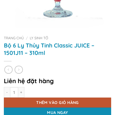
TRANG CHỦ
/
LY SINH TỐ
Bộ 6 Ly Thủy Tinh Classic JUICE –
1501J11 – 310ml
Liên hệ đặt hàng
Số lượng
THÊM VÀO GIỎ HÀNG
MUA NGAY