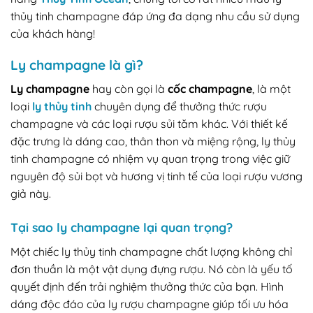
thủy tinh champagne đáp ứng đa dạng nhu cầu sử dụng
của khách hàng!
Ly champagne là gì?
Ly champagne
hay còn gọi là
cốc champagne
, là một
loại
ly thủy tinh
chuyên dụng để thưởng thức rượu
champagne và các loại rượu sủi tăm khác. Với thiết kế
đặc trưng là dáng cao, thân thon và miệng rộng, ly thủy
tinh champagne có nhiệm vụ quan trọng trong việc giữ
nguyên độ sủi bọt và hương vị tinh tế của loại rượu vương
giả này.
Tại sao ly champagne lại quan trọng?
Một chiếc ly thủy tinh champagne chất lượng không chỉ
đơn thuần là một vật dụng đựng rượu. Nó còn là yếu tố
quyết định đến trải nghiệm thưởng thức của bạn. Hình
dáng độc đáo của ly rượu champagne giúp tối ưu hóa