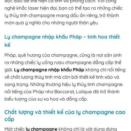
độc đáo để thể hiện cá tính và phong cách. Với công
nghệ khắc laser hiện đại, bạn có thể tạo ra những chiếc
ly thủy tinh champagne mang dấu ấn riêng, trở thành
món quà ý nghĩa cho những người thân yêu.
Ly champagne nhập khẩu Pháp – tinh hoa thiết
kế
Pháp, quê hương của champagne, cũng là nơi sản sinh
ra những chiếc ly uống rượu champagne đẳng cấp thế
giới.
Ly champagne nhập khẩu Pháp
không chỉ nổi tiếng
về chất lượng thủy tinh mà còn bởi thiết kế tinh xảo và
sang trọng. Những thương hiệu ly thủy tinh champagne
nổi tiếng của Pháp như Baccarat, Lalique đã trở thành
biểu tượng của sự xa hoa và đẳng cấp.
Chất lượng và thiết kế của ly champagne cao
cấp
Một chiếc
ly champagne
không chỉ là vật dụng đựng