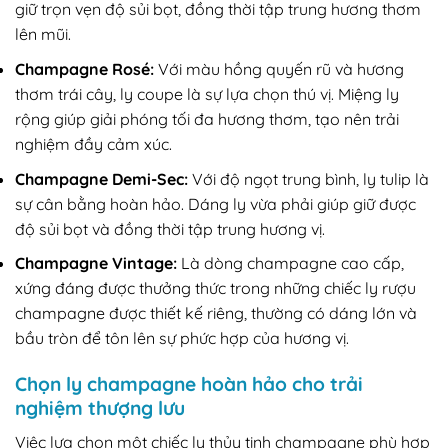
giữ trọn vẹn độ sủi bọt, đồng thời tập trung hương thơm
lên mũi.
Champagne Rosé:
Với màu hồng quyến rũ và hương
thơm trái cây, ly coupe là sự lựa chọn thú vị. Miệng ly
rộng giúp giải phóng tối đa hương thơm, tạo nên trải
nghiệm đầy cảm xúc.
Champagne Demi-Sec:
Với độ ngọt trung bình, ly tulip là
sự cân bằng hoàn hảo. Dáng ly vừa phải giúp giữ được
độ sủi bọt và đồng thời tập trung hương vị.
Champagne Vintage:
Là dòng champagne cao cấp,
xứng đáng được thưởng thức trong những chiếc ly rượu
champagne được thiết kế riêng, thường có dáng lớn và
bầu tròn để tôn lên sự phức hợp của hương vị.
Chọn ly champagne hoàn hảo cho trải
nghiệm thượng lưu
Việc lựa chọn một chiếc ly thủy tinh champagne phù hợp