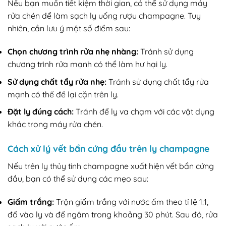
Nếu bạn muốn tiết kiệm thời gian, có thể sử dụng máy
rửa chén để làm sạch ly uống rượu champagne. Tuy
nhiên, cần lưu ý một số điểm sau:
Chọn chương trình rửa nhẹ nhàng:
Tránh sử dụng
chương trình rửa mạnh có thể làm hư hại ly.
Sử dụng chất tẩy rửa nhẹ:
Tránh sử dụng chất tẩy rửa
mạnh có thể để lại cặn trên ly.
Đặt ly đúng cách:
Tránh để ly va chạm với các vật dụng
khác trong máy rửa chén.
Cách xử lý vết bẩn cứng đầu trên ly champagne
Nếu trên ly thủy tinh champagne xuất hiện vết bẩn cứng
đầu, bạn có thể sử dụng các mẹo sau:
Giấm trắng:
Trộn giấm trắng với nước ấm theo tỉ lệ 1:1,
đổ vào ly và để ngâm trong khoảng 30 phút. Sau đó, rửa