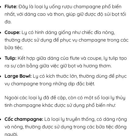
Flute:
Đây là loại
ly uống rượu champagne phổ biến
nhất, với dáng cao và thon, giúp giữ được độ sủi bọt tối
đa.
Coupe:
Ly có hình dáng giống như chiếc đĩa nông,
thường được sử dụng để phục vụ champagne trong các
bữa tiệc.
Tulip:
Kết hợp giữa dáng của flute và coupe, ly tulip tạo
ra sự cân bằng giữa việc giữ bọt và hương thơm.
Large Bowl:
Ly có kích thước lớn, thường dùng để phục
vụ champagne trong những dịp đặc biệt.
Ngoài các loại ly đã đề cập, còn có một số loại ly thủy
tinh champagne khác được sử dụng phổ biến như:
Cốc champagne:
Là loại ly truyền thống, có dáng rộng
và nông, thường được sử dụng trong các bữa tiệc đông
người.