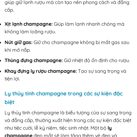
giúp giữ lạnh rượu mà còn tạo nên phong cách và đẳng
cấp.
Xịt lạnh champagne:
Giúp làm lạnh nhanh chóng mà
không làm loãng rượu.
Nút giữ gas:
Giữ cho champagne không bị mất gas sau
khi mở nắp.
Thùng đựng champagne:
Giữ nhiệt độ ổn định cho rượu.
Khay đựng ly rượu champagne:
Tạo sự sang trọng và
tiện lợi.
Ly thủy tinh champagne trong các sự kiện đặc
biệt
Ly thủy tinh champagne là biểu tượng của sự sang trọng
và đẳng cấp, thường xuất hiện trong các sự kiện đặc biệt
như tiệc cưới, lễ kỷ niệm, tiệc sinh nhật. Một bộ
ly
champagne
đẹp mắt sẽ làm tăng thêm vẻ đẹp và