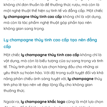
không chỉ đơn thuần là để thưởng thức rượu, mà còn là
một nghệ thuật thể hiện sự tinh tế và đẳng cấp. Một chiếc
ly champagne thủy tinh cao cấp
không chỉ là vật dụng,
mà còn là tác phẩm nghệ thuật góp phần tạo nên
không gian sang trọng.
Ly champagne thủy tinh cao cấp tạo nên đẳng
cấp
Một chiếc
ly champagne thủy tinh cao cấp
không chỉ là
vật dụng, mà còn là biểu tượng của sự sang trọng và tinh
tế. Thủy tinh pha lê là lựa chọn hàng đầu cho những ai
yêu thích sự hoàn hảo. Với độ trong suốt tuyệt đối và khả
năng phản chiếu ánh sáng tuyệt vời,
ly champagne
thủy
tinh pha lê tạo nên vẻ đẹp lộng lẫy cho không gian
thưởng thức.
Ngoài ra,
ly champagne khắc logo
cũng là một lựa chọn