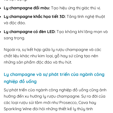
Ly champagne đổi màu:
Tạo hiệu ứng thị giác thú vị.
Ly champagne khắc họa tiết 3D:
Tăng tính nghệ thuật
và độc đáo.
Ly champagne có đèn LED:
Tạo không khí lãng mạn và
sang trọng.
Ngoài ra, sự kết hợp giữa ly rượu champagne và các
chất liệu khác như kim loại, gỗ hay sứ cũng tạo nên
những sản phẩm độc đáo và thu hút.
Ly champagne và sự phát triển của ngành công
nghiệp đồ uống
Sự phát triển của ngành công nghiệp đồ uống cũng ảnh
hưởng đến xu hướng ly rượu champagne. Sự ra đời của
các loại rượu sủi tăm mới như Prosecco, Cava hay
Sparkling Wine đòi hỏi những thiết kế ly thủy tinh