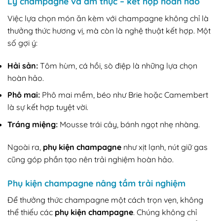
Ly champagne và ẩm thực – kết hợp hoàn hảo
Việc lựa chọn món ăn kèm với champagne không chỉ là
thưởng thức hương vị, mà còn là nghệ thuật kết hợp. Một
số gợi ý:
Hải sản:
Tôm hùm, cá hồi, sò điệp là những lựa chọn
hoàn hảo.
Phô mai:
Phô mai mềm, béo như Brie hoặc Camembert
là sự kết hợp tuyệt vời.
Tráng miệng:
Mousse trái cây, bánh ngọt nhẹ nhàng.
Ngoài ra,
phụ kiện champagne
như xịt lạnh, nút giữ gas
cũng góp phần tạo nên trải nghiệm hoàn hảo.
Phụ kiện champagne nâng tầm trải nghiệm
Để thưởng thức champagne một cách trọn vẹn, không
thể thiếu các
phụ kiện champagne
. Chúng không chỉ