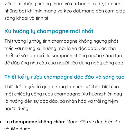
việc giải phóng hương thơm và carbon dioxide, tạo nên
những bọt khí mịn màng và kéo dài, mang đến cảm giác
sảng khoái và tinh tế.
Xu hướng ly champagne mới nhất
Thị trường ly thủy tinh champagne không ngừng phát
triển với những xu hướng mới lạ và độc đáo. Các nhà
thiết kế và sản xuất ly sampanh không ngừng sáng tạo
để đáp ứng nhu cầu của người tiêu dùng ngày càng cao.
Thiết kế ly rượu champagne độc đáo và sáng tạo
Thiết kế là yếu tố quan trọng tạo nên sự khác biệt cho
một chiếc ly uống rượu champagne. Xu hướng hiện nay
là hướng đến sự độc đáo, cá nhân hóa và trải nghiệm
người dùng.
Ly champagne không chân:
Mang đến vẻ đẹp hiện đại
và tiện dụng.