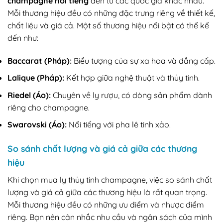
champagne nổi tiếng
đến từ các quốc gia khác nhau.
Mỗi thương hiệu đều có những đặc trưng riêng về thiết kế,
chất liệu và giá cả. Một số thương hiệu nổi bật có thể kể
đến như:
Baccarat (Pháp):
Biểu tượng của sự xa hoa và đẳng cấp.
Lalique (Pháp):
Kết hợp giữa nghệ thuật và thủy tinh.
Riedel (Áo):
Chuyên về ly rượu, có dòng sản phẩm dành
riêng cho champagne.
Swarovski (Áo):
Nổi tiếng với pha lê tinh xảo.
So sánh chất lượng và giá cả giữa các thương
hiệu
Khi chọn mua ly thủy tinh champagne, việc so sánh chất
lượng và giá cả giữa các thương hiệu là rất quan trọng.
Mỗi thương hiệu đều có những ưu điểm và nhược điểm
riêng. Bạn nên cân nhắc nhu cầu và ngân sách của mình