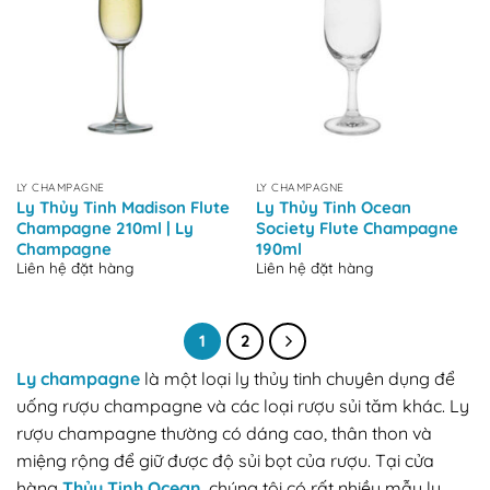
LY CHAMPAGNE
LY CHAMPAGNE
Ly Thủy Tinh Madison Flute
Ly Thủy Tinh Ocean
Champagne 210ml | Ly
Society Flute Champagne
Champagne
190ml
Liên hệ đặt hàng
Liên hệ đặt hàng
1
2
Ly champagne
là một loại ly thủy tinh chuyên dụng để
uống rượu champagne và các loại rượu sủi tăm khác. Ly
rượu champagne thường có dáng cao, thân thon và
miệng rộng để giữ được độ sủi bọt của rượu. Tại cửa
hàng
Thủy Tinh Ocean
, chúng tôi có rất nhiều mẫu ly