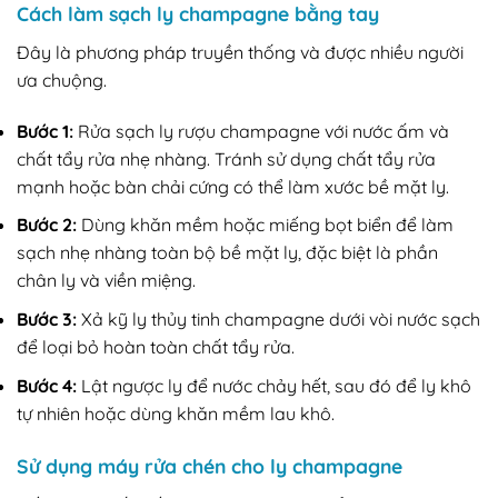
Cách làm sạch ly champagne bằng tay
Đây là phương pháp truyền thống và được nhiều người
ưa chuộng.
Bước 1:
Rửa sạch ly rượu champagne với nước ấm và
chất tẩy rửa nhẹ nhàng. Tránh sử dụng chất tẩy rửa
mạnh hoặc bàn chải cứng có thể làm xước bề mặt ly.
Bước 2:
Dùng khăn mềm hoặc miếng bọt biển để làm
sạch nhẹ nhàng toàn bộ bề mặt ly, đặc biệt là phần
chân ly và viền miệng.
Bước 3:
Xả kỹ ly thủy tinh champagne dưới vòi nước sạch
để loại bỏ hoàn toàn chất tẩy rửa.
Bước 4:
Lật ngược ly để nước chảy hết, sau đó để ly khô
tự nhiên hoặc dùng khăn mềm lau khô.
Sử dụng máy rửa chén cho ly champagne