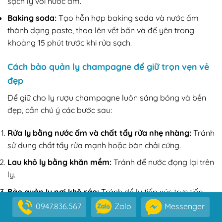
sạch ly với nước ấm.
Baking soda:
Tạo hỗn hợp baking soda và nước ấm
thành dạng paste, thoa lên vết bẩn và để yên trong
khoảng 15 phút trước khi rửa sạch.
Cách bảo quản ly champagne để giữ trọn vẹn vẻ
đẹp
Để giữ cho ly rượu champagne luôn sáng bóng và bền
đẹp, cần chú ý các bước sau:
Rửa ly bằng nước ấm và chất tẩy rửa nhẹ nhàng:
Tránh
sử dụng chất tẩy rửa mạnh hoặc bàn chải cứng.
Lau khô ly bằng khăn mềm:
Tránh để nước đọng lại trên
ly.
Bảo quản ly nơi khô ráo:
Tránh để ly tiếp xúc trực tiếp
với ánh nắng mặt trời hoặc nơi ẩm thấp.
0947.836.567
Zalo
Messenger
Tránh va chạm mạnh:
Ly thủy tinh champagne dễ vỡ,