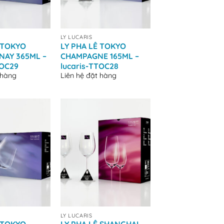
+
LY LUCARIS
 TOKYO
LY PHA LÊ TOKYO
AY 365ML –
CHAMPAGNE 165ML –
TOC29
lucaris-TTOC28
 hàng
Liên hệ đặt hàng
+
LY LUCARIS