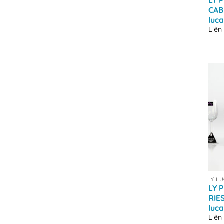
LY 
CAB
luc
Liên
+
LY L
LY 
RIE
luc
Liên