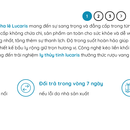
1
2
3
ha lê Lucaris
mang đến sự sang trọng và đẳng cấp trong từng c
cấp không chứa chì, sản phẩm an toàn cho sức khỏe và dễ vệ 
 nhất, tăng thêm sự thanh lịch. Độ trong suốt hoàn hảo giúp
thiết kế bầu ly rộng giữ trọn hương vị. Công nghệ kéo liền kh
g đến trải nghiệm
ly thủy tinh lucaris
thưởng thức rượu vang 
Đổi trả trong vòng 7 ngày
 nổi
nếu lỗi do nhà sản xuất