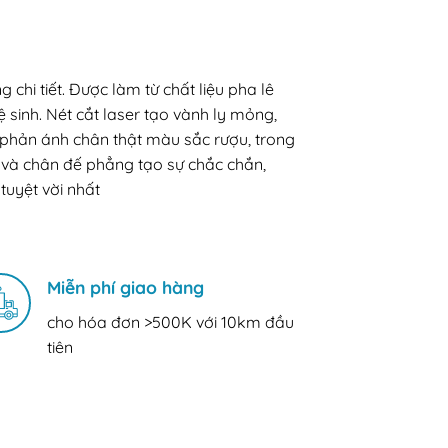
hi tiết. Được làm từ chất liệu pha lê
sinh. Nét cắt laser tạo vành ly mỏng,
 phản ánh chân thật màu sắc rượu, trong
ối và chân đế phẳng tạo sự chắc chắn,
tuyệt vời nhất
Miễn phí giao hàng
cho hóa đơn >500K với 10km đầu
tiên