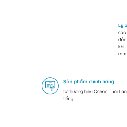
Ly p
cao 
đồng
khi 
man
Sản phẩm chính hãng
từ thương hiệu Ocean Thái Lan
tiếng