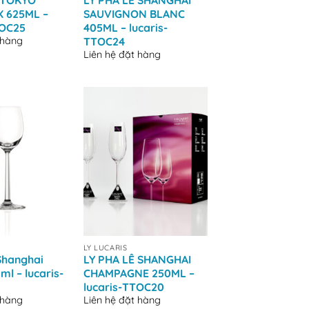
 TOKYO
LY PHA LÊ SHANGHAI
 625ML –
SAUVIGNON BLANC
TOC25
405ML – lucaris-
 hàng
TTOC24
Liên hệ đặt hàng
+
LY LUCARIS
Shanghai
LY PHA LÊ SHANGHAI
ml – lucaris-
CHAMPAGNE 250ML –
lucaris-TTOC20
 hàng
Liên hệ đặt hàng