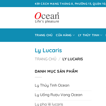
Bỏ
439 CÁCH MẠNG THÁNG 8, PHƯỜNG 13, QUẬN 10,
qua
nội
dung
TRANG CHỦ
CỬA HÀNG
LY THỦY TINH
Ly Lucaris
TRANG CHỦ
/
LY LUCARIS
DANH MỤC SẢN PHẨM
Ly Thủy Tinh Ocean
Ly Uống Rượu Vang Ocean
Ly pha lê lucaris