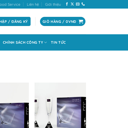
ood Service
Liên hệ
Giới thiệu
HẬP / ĐĂNG KÝ
GIỎ HÀNG /
0
VNĐ
CHÍNH SÁCH CÔNG TY
TIN TỨC