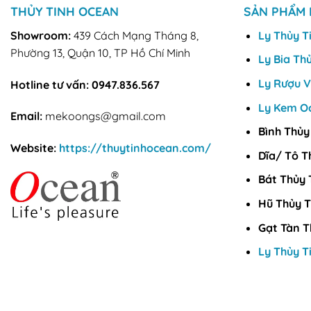
THỦY TINH OCEAN
SẢN PHẨM 
Showroom:
439 Cách Mạng Tháng 8,
Ly Thủy T
Phường 13, Quận 10, TP Hồ Chí Minh
Ly Bia Th
Ly Rượu 
Hotline tư vấn:
0947.836.567
Ly Kem O
Email:
mekoongs@gmail.com
Bình Thủy
Website:
https://thuytinhocean.com/
Dĩa/ Tô T
Bát Thủy 
Hũ Thủy T
Gạt Tàn T
Ly Thủy T