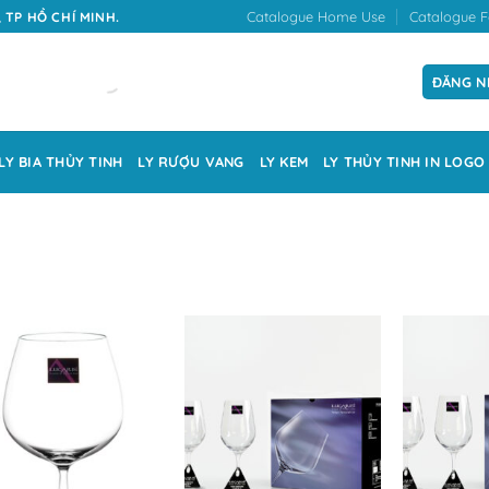
Catalogue Home Use
Catalogue F
 TP HỒ CHÍ MINH.
ĐĂNG N
LY BIA THỦY TINH
LY RƯỢU VANG
LY KEM
LY THỦY TINH IN LOGO