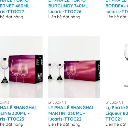
PHA LÊ TOKYO
LY PHA LÊ TOKYO
LY PHA LÊ
ERNET 480ML –
BURGUNDY 740ML –
BORDEAUX
aris-TTOC27
lucaris-TTOC26
lucaris-T
 hệ đặt hàng
Liên hệ đặt hàng
Liên hệ đặt
+
+
UCARIS
LY LUCARIS
LY LUCARIS
PHA LÊ SHANGHAI
LY PHA LÊ SHANGHAI
Ly Pha lê 
SLING 320ML –
MARTINI 230ML –
Liqueur 80
aris-TTOC23
lucaris-TTOC22
TTOC21
 hệ đặt hàng
Liên hệ đặt hàng
Liên hệ đặt