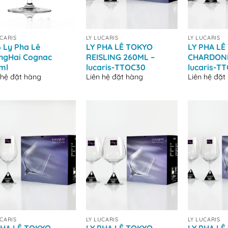
+
+
UCARIS
LY LUCARIS
LY LUCARIS
6 Ly Pha Lê
LY PHA LÊ TOKYO
LY PHA LÊ
ngHai Cognac
REISLING 260ML –
CHARDONN
ml
lucaris-TTOC30
lucaris-T
 hệ đặt hàng
Liên hệ đặt hàng
Liên hệ đặt
+
+
UCARIS
LY LUCARIS
LY LUCARIS