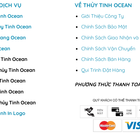
DỊCH VỤ
VỀ THỦY TINH OCEAN
inh Ocean
Giới Thiệu Công Ty
ủy Tinh Ocean
Chính Sách Bảo Mật
Vang Ocean
Chính Sách Giao Nhận và 
cean
Chính Sách Vận Chuyển
 Tinh Ocean
Chính Sách Bán Hàng
hủy Tinh Ocean
Qui Trình Đặt Hàng
Tinh Ocean
PHƯƠNG THỨC THANH TO
inh Ocean
hủy Tinh Ocean
inh In Logo