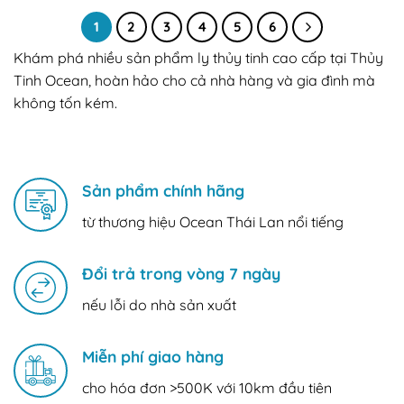
1
2
3
4
5
6
Khám phá nhiều sản phẩm ly thủy tinh cao cấp tại Thủy
Tinh Ocean, hoàn hảo cho cả nhà hàng và gia đình mà
không tốn kém.
Sản phẩm chính hãng
từ thương hiệu Ocean Thái Lan nổi tiếng
Đổi trả trong vòng 7 ngày
nếu lỗi do nhà sản xuất
Miễn phí giao hàng
cho hóa đơn >500K với 10km đầu tiên