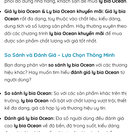
phối đồ dùng nhà hàng, khách sạn để mua
ly bia Ocean
.
Giá ly bia Ocean & Ly bia Ocean khuyến mãi:
Giá ly bia
Ocean
rất đa dạng, tùy thuộc vào chất liệu, kiểu dáng,
dung tích và số lượng sản phẩm. Hãy thường xuyên theo
dõi các chương trình
ly bia Ocean khuyến mãi
để mua
được sản phẩm chất lượng với giá tốt nhất.
So Sánh và Đánh Giá – Lựa Chọn Thông Minh
Bạn đang phân vân
so sánh ly bia Ocean
với các thương
hiệu khác? Hay muốn tìm hiểu
đánh giá ly bia Ocean
từ
người dùng?
So sánh ly bia Ocean:
So với các sản phẩm khác trên thị
trường,
ly bia Ocean
nổi bật với chất lượng vượt trội, thiết
kế đa dạng, giá cả hợp lý và thương hiệu uy tín.
Đánh giá ly bia Ocean:
Đa số người dùng đều đánh giá
cao
ly bia Ocean
về độ bền, độ trong suốt, kiểu dáng