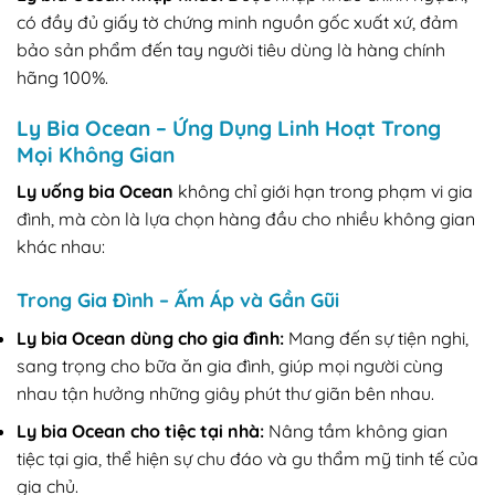
có đầy đủ giấy tờ chứng minh nguồn gốc xuất xứ, đảm
bảo sản phẩm đến tay người tiêu dùng là hàng chính
hãng 100%.
Ly Bia Ocean – Ứng Dụng Linh Hoạt Trong
Mọi Không Gian
Ly uống bia Ocean
không chỉ giới hạn trong phạm vi gia
đình, mà còn là lựa chọn hàng đầu cho nhiều không gian
khác nhau:
Trong Gia Đình – Ấm Áp và Gần Gũi
Ly bia Ocean dùng cho gia đình:
Mang đến sự tiện nghi,
sang trọng cho bữa ăn gia đình, giúp mọi người cùng
nhau tận hưởng những giây phút thư giãn bên nhau.
Ly bia Ocean cho tiệc tại nhà:
Nâng tầm không gian
tiệc tại gia, thể hiện sự chu đáo và gu thẩm mỹ tinh tế của
gia chủ.