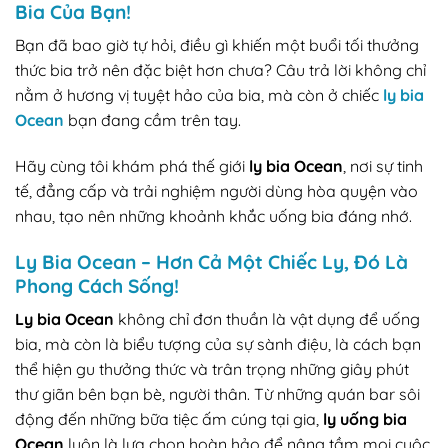
Bia Của Bạn!
Bạn đã bao giờ tự hỏi, điều gì khiến một buổi tối thưởng
thức bia trở nên đặc biệt hơn chưa? Câu trả lời không chỉ
nằm ở hương vị tuyệt hảo của bia, mà còn ở chiếc
ly bia
Ocean
bạn đang cầm trên tay.
Hãy cùng tôi khám phá thế giới
ly bia Ocean
, nơi sự tinh
tế, đẳng cấp và trải nghiệm người dùng hòa quyện vào
nhau, tạo nên những khoảnh khắc uống bia đáng nhớ.
Ly Bia Ocean – Hơn Cả Một Chiếc Ly, Đó Là
Phong Cách Sống!
Ly bia Ocean
không chỉ đơn thuần là vật dụng để uống
bia, mà còn là biểu tượng của sự sành điệu, là cách bạn
thể hiện gu thưởng thức và trân trọng những giây phút
thư giãn bên bạn bè, người thân. Từ những quán bar sôi
động đến những bữa tiệc ấm cúng tại gia,
ly uống bia
Ocean
luôn là lựa chọn hoàn hảo để nâng tầm mọi cuộc