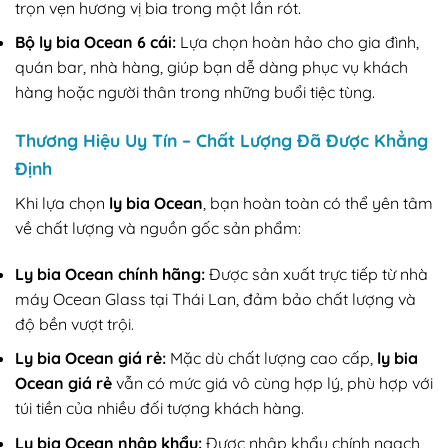
trọn vẹn hương vị bia trong một lần rót.
Bộ ly bia Ocean 6 cái:
Lựa chọn hoàn hảo cho gia đình,
quán bar, nhà hàng, giúp bạn dễ dàng phục vụ khách
hàng hoặc người thân trong những buổi tiệc tùng.
Thương Hiệu Uy Tín – Chất Lượng Đã Được Khẳng
Định
Khi lựa chọn
ly bia Ocean
, bạn hoàn toàn có thể yên tâm
về chất lượng và nguồn gốc sản phẩm:
Ly bia Ocean chính hãng:
Được sản xuất trực tiếp từ nhà
máy Ocean Glass tại Thái Lan, đảm bảo chất lượng và
độ bền vượt trội.
Ly bia Ocean giá rẻ:
Mặc dù chất lượng cao cấp,
ly bia
Ocean giá rẻ
vẫn có mức giá vô cùng hợp lý, phù hợp với
túi tiền của nhiều đối tượng khách hàng.
Ly bia Ocean nhập khẩu:
Được nhập khẩu chính ngạch,