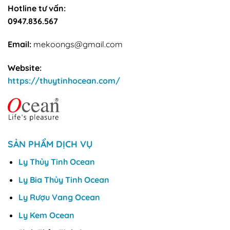
Hotline tư vấn:
0947.836.567
Email:
mekoongs@gmail.com
Website:
https://thuytinhocean.com/
SẢN PHẨM DỊCH VỤ
Ly Thủy Tinh Ocean
Ly Bia Thủy Tinh Ocean
Ly Rượu Vang Ocean
Ly Kem Ocean