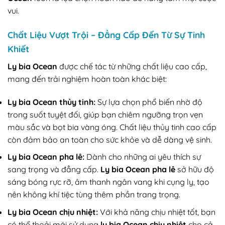
vui.
Chất Liệu Vượt Trội – Đẳng Cấp Đến Từ Sự Tinh
Khiết
Ly bia Ocean
được chế tác từ những chất liệu cao cấp,
mang đến trải nghiệm hoàn toàn khác biệt:
Ly bia Ocean thủy tinh:
Sự lựa chọn phổ biến nhờ độ
trong suốt tuyệt đối, giúp bạn chiêm ngưỡng trọn vẹn
màu sắc và bọt bia vàng óng. Chất liệu thủy tinh cao cấp
còn đảm bảo an toàn cho sức khỏe và dễ dàng vệ sinh.
Ly bia Ocean pha lê:
Dành cho những ai yêu thích sự
sang trọng và đẳng cấp.
Ly bia Ocean pha lê
sở hữu độ
sáng bóng rực rỡ, âm thanh ngân vang khi cụng ly, tạo
nên không khí tiệc tùng thêm phần trang trọng.
Ly bia Ocean chịu nhiệt:
Với khả năng chịu nhiệt tốt, bạn
có thể thoải mái sử dụng
ly bia Ocean chịu nhiệt
cho cả