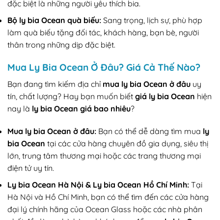
đặc biệt là những người yêu thích bia.
Bộ ly bia Ocean quà biếu:
Sang trọng, lịch sự, phù hợp
làm quà biếu tặng đối tác, khách hàng, bạn bè, người
thân trong những dịp đặc biệt.
Mua Ly Bia Ocean Ở Đâu? Giá Cả Thế Nào?
Bạn đang tìm kiếm địa chỉ
mua ly bia Ocean ở đâu
uy
tín, chất lượng? Hay bạn muốn biết
giá ly bia Ocean
hiện
nay là
ly bia Ocean giá bao nhiêu
?
Mua ly bia Ocean ở đâu:
Bạn có thể dễ dàng tìm mua
ly
bia Ocean
tại các cửa hàng chuyên đồ gia dụng, siêu thị
lớn, trung tâm thương mại hoặc các trang thương mại
điện tử uy tín.
Ly bia Ocean Hà Nội & Ly bia Ocean Hồ Chí Minh:
Tại
Hà Nội và Hồ Chí Minh, bạn có thể tìm đến các cửa hàng
đại lý chính hãng của Ocean Glass hoặc các nhà phân