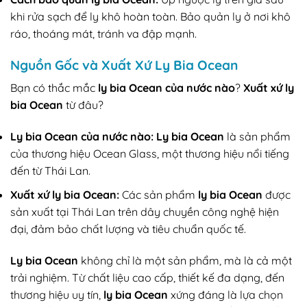
khi rửa sạch để ly khô hoàn toàn. Bảo quản ly ở nơi khô
ráo, thoáng mát, tránh va đập mạnh.
Nguồn Gốc và Xuất Xứ Ly Bia Ocean
Bạn có thắc mắc
ly bia Ocean của nước nào
?
Xuất xứ ly
bia Ocean
từ đâu?
Ly bia Ocean của nước nào:
Ly bia Ocean
là sản phẩm
của thương hiệu Ocean Glass, một thương hiệu nổi tiếng
đến từ Thái Lan.
Xuất xứ ly bia Ocean:
Các sản phẩm
ly bia Ocean
được
sản xuất tại Thái Lan trên dây chuyền công nghệ hiện
đại, đảm bảo chất lượng và tiêu chuẩn quốc tế.
Ly bia Ocean
không chỉ là một sản phẩm, mà là cả một
trải nghiệm. Từ chất liệu cao cấp, thiết kế đa dạng, đến
thương hiệu uy tín,
ly bia Ocean
xứng đáng là lựa chọn