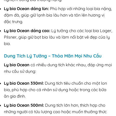
Ly bia Ocean dáng lùn:
Phù hợp với những loại bia nặng,
đậm đà, giúp giữ lạnh bia lâu hơn và tôn lên hương vị
đặc trưng.
Ly bia Ocean dáng cao:
Lý tưởng cho các loại bia Lager,
Pilsner, giúp giữ bọt bia lâu và làm nổi bật vẻ đẹp của ly
bia.
Dung Tích Lý Tưởng – Thỏa Mãn Mọi Nhu Cầu
Ly bia Ocean
có nhiều dung tích khác nhau, đáp ứng mọi
nhu cầu sử dụng:
Ly bia Ocean 330ml:
Dung tích tiêu chuẩn cho một lon
bia, phù hợp cho cá nhân sử dụng hoặc trong các bữa
ăn gia đình.
Ly bia Ocean 500ml:
Dung tích lớn hơn, thích hợp cho
những người có tửu lượng cao hoặc muốn thưởng thức