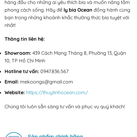
hàng đầu cho những ai yêu thích bia và muốn nâng tầm
phong cách sống. Hãy để
ly bia Ocean
đồng hành cùng
bạn trong những khoảnh khắc thưởng thức bia tuyệt vời
nhất!
Thông tin liên hệ:
Showroom:
439 Cách Mạng Tháng 8, Phường 13, Quận
10, TP Hồ Chí Minh
Hotline tư vấn:
0947.836.567
Email:
mekoongs@gmail.com
Website:
https://thuytinhocean.com/
Chúng tôi luôn sẵn sàng tư vấn và phục vụ quý khách!
Sản phẩm chính hãng