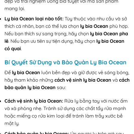
đẹp và trải nghiệm uống bia tuyệt vời mà sản phẩm
mang lại.
Ly bia Ocean loại nào tốt:
Tùy thuộc vào nhu cầu và sở
thích cá nhân, bạn có thể lựa chọn
ly bia Ocean
phù hợp.
Nếu bạn thích sự sang trọng, hãy chọn
ly bia Ocean pha
lê
. Nếu bạn ưu tiên sự tiện dụng, hãy chọn
ly bia Ocean
có quai
.
Bí Quyết Sử Dụng và Bảo Quản Ly Bia Ocean
Để
ly bia Ocean
luôn bền đẹp và giữ được vẻ sáng bóng,
hãy tham khảo những
cách vệ sinh ly bia Ocean
và
cách
bảo quản ly bia Ocean
sau:
Cách vệ sinh ly bia Ocean:
Rửa ly bằng tay với nước ấm
và xà phòng nhẹ. Tránh sử dụng các chất tẩy rửa mạnh
hoặc miếng cọ rửa kim loại để tránh làm trầy xước bề
mặt ly.
Cách bảo quản ly bia Ocean:
Úp ngược ly trên giá sau