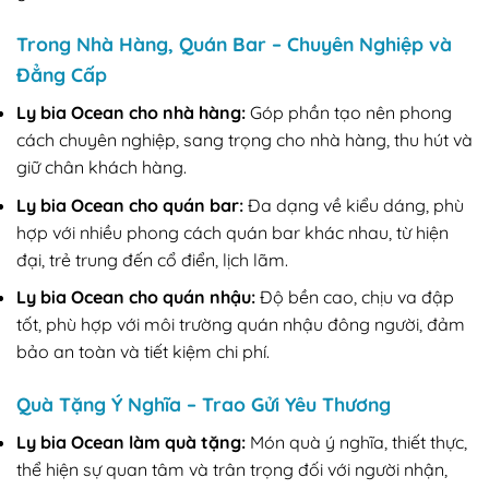
Trong Nhà Hàng, Quán Bar – Chuyên Nghiệp và
Đẳng Cấp
Ly bia Ocean cho nhà hàng:
Góp phần tạo nên phong
cách chuyên nghiệp, sang trọng cho nhà hàng, thu hút và
giữ chân khách hàng.
Ly bia Ocean cho quán bar:
Đa dạng về kiểu dáng, phù
hợp với nhiều phong cách quán bar khác nhau, từ hiện
đại, trẻ trung đến cổ điển, lịch lãm.
Ly bia Ocean cho quán nhậu:
Độ bền cao, chịu va đập
tốt, phù hợp với môi trường quán nhậu đông người, đảm
bảo an toàn và tiết kiệm chi phí.
Quà Tặng Ý Nghĩa – Trao Gửi Yêu Thương
Ly bia Ocean làm quà tặng:
Món quà ý nghĩa, thiết thực,
thể hiện sự quan tâm và trân trọng đối với người nhận,