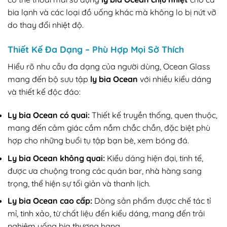
bia lạnh và các loại đồ uống khác mà không lo bị nứt vỡ
do thay đổi nhiệt độ.
Thiết Kế Đa Dạng – Phù Hợp Mọi Sở Thích
Hiểu rõ nhu cầu đa dạng của người dùng, Ocean Glass
mang đến bộ sưu tập
ly bia Ocean
với nhiều kiểu dáng
và thiết kế độc đáo:
Ly bia Ocean có quai:
Thiết kế truyền thống, quen thuộc,
mang đến cảm giác cầm nắm chắc chắn, đặc biệt phù
hợp cho những buổi tụ tập bạn bè, xem bóng đá.
Ly bia Ocean không quai:
Kiểu dáng hiện đại, tinh tế,
được ưa chuộng trong các quán bar, nhà hàng sang
trọng, thể hiện sự tối giản và thanh lịch.
Ly bia Ocean cao cấp:
Dòng sản phẩm được chế tác tỉ
mỉ, tinh xảo, từ chất liệu đến kiểu dáng, mang đến trải
nghiệm uống bia thượng hạng.