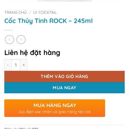
TRANG CHỦ
/
LY COCKTAIL
Cốc Thủy Tinh ROCK – 245ml
Liên hệ đặt hàng
Số lượng
THÊM VÀO GIỎ HÀNG
MUA NGAY
MUA HÀNG NGAY
Gọi điện xác nhận và giao hàng tận nơi