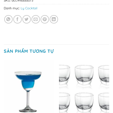
SKU:
dcc9f6ada073
Danh mục:
Ly Cocktail
SẢN PHẨM TƯƠNG TỰ