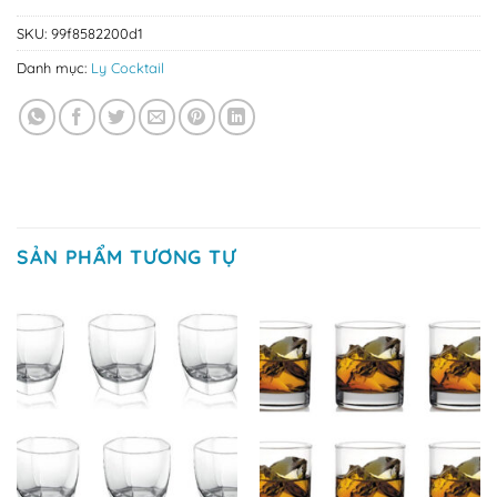
SKU:
99f8582200d1
Danh mục:
Ly Cocktail
SẢN PHẨM TƯƠNG TỰ