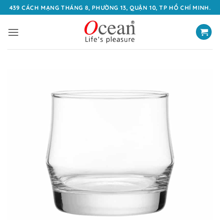
Bỏ
439 CÁCH MẠNG THÁNG 8, PHƯỜNG 13, QUẬN 10, TP HỒ CHÍ MINH.
qua
nội
dung