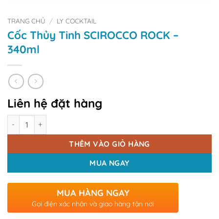
TRANG CHỦ
/
LY COCKTAIL
Cốc Thủy Tinh SCIROCCO ROCK –
340ml
Liên hệ đặt hàng
Số lượng
THÊM VÀO GIỎ HÀNG
MUA NGAY
MUA HÀNG NGAY
Gọi điện xác nhận và giao hàng tận nơi