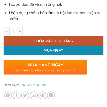
1 cọ xơ dừa để vệ sinh ống hút.
1 hộp đựng chắc chắn làm từ bột lúa mì thân thiện tự
nhiên.
Số lượng
THÊM VÀO GIỎ HÀNG
MUA NGAY
MUA HÀNG NGAY
Gọi điện xác nhận và giao hàng tận nơi
Danh mục:
Phụ kiện mua kèm