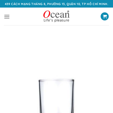
Bỏ
439 CÁCH MẠNG THÁNG 8, PHƯỜNG 13, QUẬN 10, TP HỒ CHÍ MINH.
qua
nội
dung