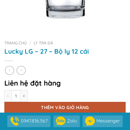
TRANG CHỦ
/
LY TRÀ ĐÁ
Lucky LG – 27 – Bộ ly 12 cái
Liên hệ đặt hàng
Số lượng
THÊM VÀO GIỎ HÀNG
MUA NGAY
0947.836.567
Zalo
Messenger