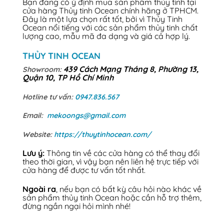
Bạn đang có ý định mua sản phẩm thủy tinh tại
cửa hàng Thủy tinh Ocean chính hãng ở TPHCM.
Đây là một lựa chọn rất tốt, bởi vì Thủy Tinh
Ocean nổi tiếng với các sản phẩm thủy tinh chất
lượng cao, mẫu mã đa dạng và giá cả hợp lý.
THỦY TINH OCEAN
439 Cách Mạng Tháng 8, Phường 13,
Showroom:
Quận 10, TP Hồ Chí Minh
Hotline tư vấn:
0947.836.567
Email:
mekoongs@gmail.com
Website:
https://thuytinhocean.com/
Lưu ý:
Thông tin về các cửa hàng có thể thay đổi
theo thời gian, vì vậy bạn nên liên hệ trực tiếp với
cửa hàng để được tư vấn tốt nhất.
Ngoài ra
, nếu bạn có bất kỳ câu hỏi nào khác về
sản phẩm thủy tinh Ocean hoặc cần hỗ trợ thêm,
đừng ngần ngại hỏi mình nhé!