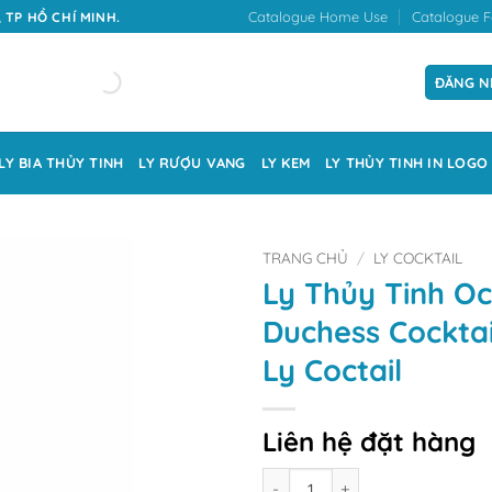
Catalogue Home Use
Catalogue F
 TP HỒ CHÍ MINH.
ĐĂNG N
LY BIA THỦY TINH
LY RƯỢU VANG
LY KEM
LY THỦY TINH IN LOGO
TRANG CHỦ
/
LY COCKTAIL
Ly Thủy Tinh O
Duchess Cocktai
Ly Coctail
Liên hệ đặt hàng
Số lượng