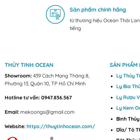
Sản phẩm chính hãng
từ thương hiệu Ocean Thái Lan
tiếng
THỦY TINH OCEAN
SẢN PHẨM 
Showroom:
439 Cách Mạng Tháng 8,
Ly Thủy T
Phường 13, Quận 10, TP Hồ Chí Minh
Ly Bia Th
Ly Rượu 
Hotline tư vấn:
0947.836.567
Ly Kem O
Email:
mekoongs@gmail.com
Bình Thủy
Website:
https://thuytinhocean.com/
Dĩa/ Tô T