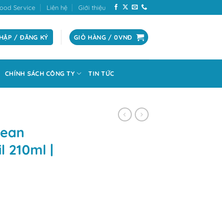
ood Service
Liên hệ
Giới thiệu
HẬP / ĐĂNG KÝ
GIỎ HÀNG /
0
VNĐ
CHÍNH SÁCH CÔNG TY
TIN TỨC
cean
l 210ml |