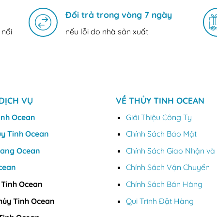
Đổi trả trong vòng 7 ngày
 nổi
nếu lỗi do nhà sản xuất
DỊCH VỤ
VỀ THỦY TINH OCEAN
inh Ocean
Giới Thiệu Công Ty
ủy Tinh Ocean
Chính Sách Bảo Mật
Vang Ocean
Chính Sách Giao Nhận và 
cean
Chính Sách Vận Chuyển
 Tinh Ocean
Chính Sách Bán Hàng
hủy Tinh Ocean
Qui Trình Đặt Hàng