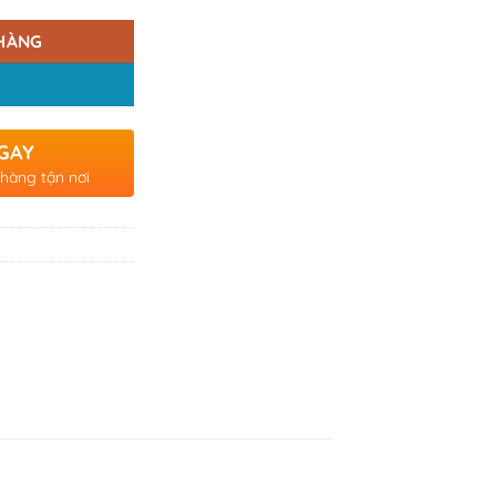
HÀNG
GAY
 hàng tận nơi