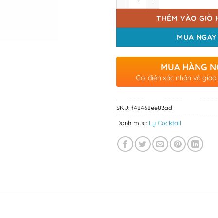
THÊM VÀO GIỎ 
MUA NGAY
MUA HÀNG N
Gọi điện xác nhận và giao
SKU:
f48468ee82ad
Danh mục:
Ly Cocktail