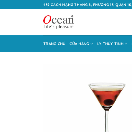
Bỏ
439 CÁCH MẠNG THÁNG 8, PHƯỜNG 13, QUẬN 10,
qua
nội
dung
TRANG CHỦ
CỬA HÀNG
LY THỦY TINH