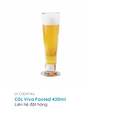
+
+
LY COCKTAIL
LY COCKTAIL
Cốc Viva Footed 420ml
Ly Thủy Tinh Oc
Liên hệ đặt hàng
Coktail 285ml | Ly
Ocean
Liên hệ đặt hàng