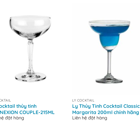
+
CKTAIL
LY COCKTAIL
ocktail thủy tinh
Ly Thủy Tinh Cocktail Classic
NEXION COUPLE-215ML
Margarita 200ml chính hãng
 hệ đặt hàng
Liên hệ đặt hàng