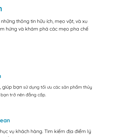
n
những thông tin hữu ích, mẹo vặt, và xu
 cảm hứng và khám phá các mẹo pha chế
n
, giúp bạn
sử dụng tối ưu các sản phẩm thủy
a bạn trở nên đẳng cấp.
cean
phục vụ khách hàng. Tìm kiếm địa điểm lý