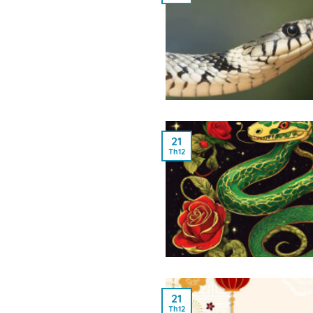
21
Th12
21
Th12