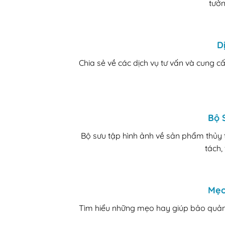
tưởn
D
Chia sẻ về các dịch vụ tư vấn và cung c
Bộ 
Bộ sưu tập hình ảnh về sản phẩm thủy 
tách,
Mẹo
Tìm hiểu những mẹo hay giúp bảo quản 