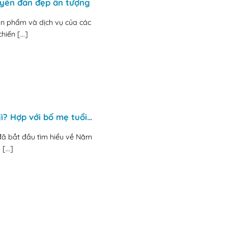
uyên đán đẹp ấn tượng
ản phẩm và dịch vụ của các
iến [...]
Hợp với bố mẹ tuổi…
đã bắt đầu tìm hiểu về Năm
[...]