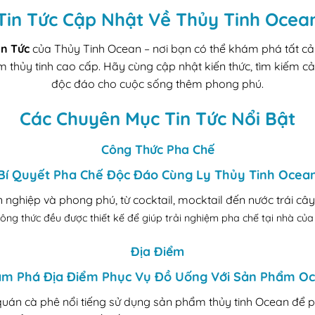
Tin Tức Cập Nhật Về Thủy Tinh Ocea
in Tức
của Thủy Tinh Ocean – nơi bạn có thể khám phá tất cả 
m thủy tinh cao cấp. Hãy cùng cập nhật kiến thức, tìm kiếm
độc đáo cho cuộc sống thêm phong phú.
Các Chuyên Mục Tin Tức Nổi Bật
Công Thức Pha Chế
Bí Quyết Pha Chế Độc Đáo Cùng Ly Thủy Tinh Ocea
ghiệp và phong phú, từ cocktail, mocktail đến nước trái cây
ông thức đều được thiết kế để giúp trải nghiệm pha chế tại nhà củ
Địa Điểm
m Phá Địa Điểm Phục Vụ Đồ Uống Với Sản Phẩm O
quán cà phê nổi tiếng sử dụng sản phẩm thủy tinh Ocean để 