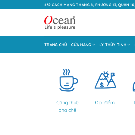
Bỏ
439 CÁCH MẠNG THÁNG 8, PHƯỜNG 13, QUẬN 10,
qua
nội
dung
TRANG CHỦ
CỬA HÀNG
LY THỦY TINH
Công thức
Địa điểm
pha chế