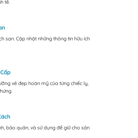
h tế.
an
ch sạn. Cập nhật những thông tin hữu ích
 Cấp
ưỡng vẻ đẹp hoàn mỹ của từng chiếc ly,
 hứng.
Cách
h, bảo quản, và sử dụng để giữ cho sản