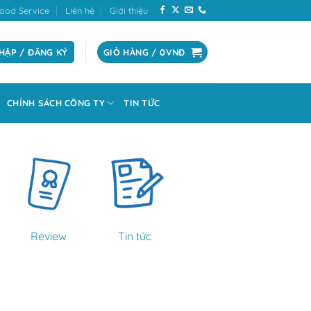
ood Service
Liên hệ
Giới thiệu
HẬP / ĐĂNG KÝ
GIỎ HÀNG /
0
VNĐ
CHÍNH SÁCH CÔNG TY
TIN TỨC
Review
Tin tức