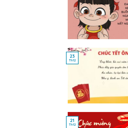
23
Th12
21
Th12