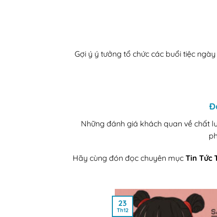
Gợi ý ý tưởng tổ chức các buổi tiệc ngà
Đ
Những đánh giá khách quan về chất lư
ph
Hãy cùng đón đọc chuyên mục
Tin Tức 
23
Th12