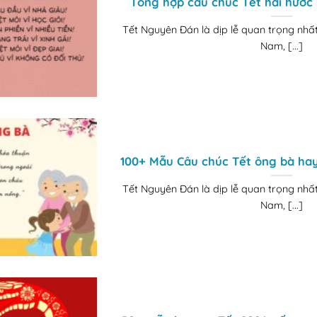
Tổng hợp câu chúc Tết hài hước
Tết Nguyên Đán là dịp lễ quan trọng nhấ
Nam, [...]
100+ Mẫu Câu chúc Tết ông bà hay
Tết Nguyên Đán là dịp lễ quan trọng nhấ
Nam, [...]