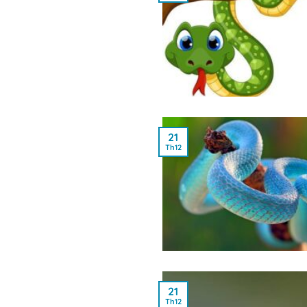
21
Th12
21
Th12