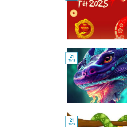
21
Th12
21
Th12