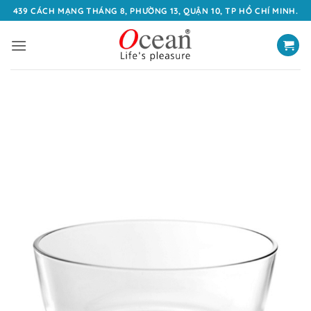
Bỏ
439 CÁCH MẠNG THÁNG 8, PHƯỜNG 13, QUẬN 10, TP HỒ CHÍ MINH.
qua
nội
dung