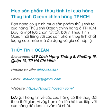
Mua sản phẩm thủy tinh tại cửa hàng
Thủy tinh Ocean chính hãng TPHCM
Bạn đang có ý định mua sản phẩm thủy tinh tại
cửa hàng Thủy tinh Ocean chính hãng ở TPHCM.
Đây là một lựa chọn rất tốt, bởi vì Thủy Tinh
Ocean nổi tiếng với các sản phẩm thủy tinh chất
lượng cao, mẫu mã đa dạng và giá cả hợp lý.
THỦY TINH OCEAN
439 Cách Mạng Tháng 8, Phường 13,
Showroom:
Quận 10, TP Hồ Chí Minh
Hotline tư vấn:
0947.836.567
Email:
mekoongs@gmail.com
Website:
https://thuytinhocean.com/
Lưu ý:
Thông tin về các cửa hàng có thể thay đổi
theo thời gian, vì vậy bạn nên liên hệ trực tiếp với
cửa hàng để được tư vấn tốt nhất.