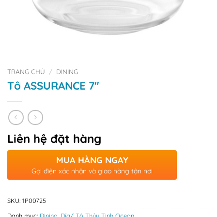
TRANG CHỦ
/
DINING
Tô ASSURANCE 7″
Liên hệ đặt hàng
MUA HÀNG NGAY
Gọi điện xác nhận và giao hàng tận nơi
SKU:
1P00725
Danh mục:
Dining
,
Dĩa/ Tô Thủy Tinh Ocean