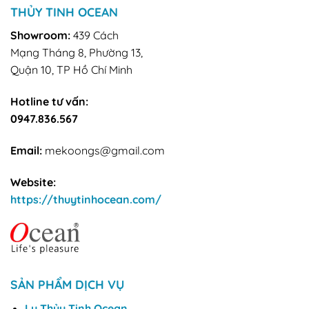
THỦY TINH OCEAN
Showroom:
439 Cách
Mạng Tháng 8, Phường 13,
Quận 10, TP Hồ Chí Minh
Hotline tư vấn:
0947.836.567
Email:
mekoongs@gmail.com
Website:
https://thuytinhocean.com/
SẢN PHẨM DỊCH VỤ
Ly Thủy Tinh Ocean