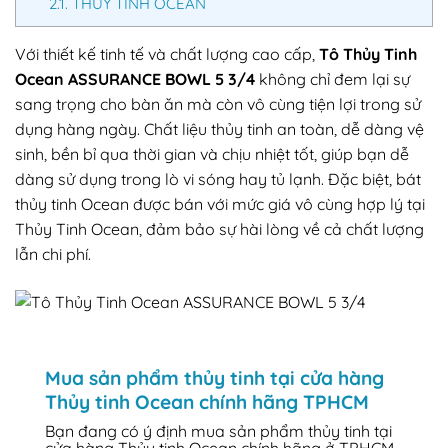
2.1.
THỦY TINH OCEAN
Với thiết kế tinh tế và chất lượng cao cấp,
Tô Thủy Tinh
Ocean ASSURANCE BOWL 5 3/4
không chỉ đem lại sự
sang trọng cho bàn ăn mà còn vô cùng tiện lợi trong sử
dụng hàng ngày. Chất liệu thủy tinh an toàn, dễ dàng vệ
sinh, bền bỉ qua thời gian và chịu nhiệt tốt, giúp bạn dễ
dàng sử dụng trong lò vi sóng hay tủ lạnh. Đặc biệt, bát
thủy tinh Ocean được bán với mức giá vô cùng hợp lý tại
Thủy Tinh Ocean, đảm bảo sự hài lòng về cả chất lượng
lẫn chi phí.
Mua sản phẩm thủy tinh tại cửa hàng
Thủy tinh Ocean chính hãng TPHCM
Bạn đang có ý định mua sản phẩm thủy tinh tại