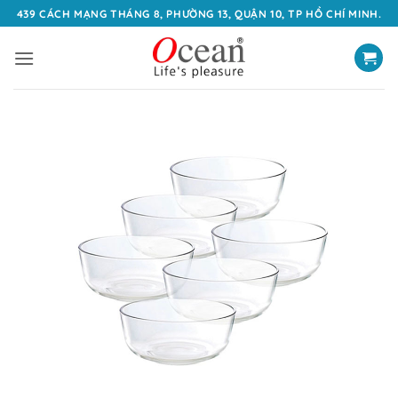
Bỏ
439 CÁCH MẠNG THÁNG 8, PHƯỜNG 13, QUẬN 10, TP HỒ CHÍ MINH.
qua
nội
dung