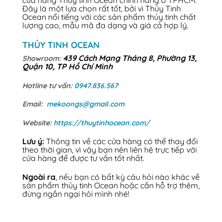
cửa hàng Thủy tinh Ocean chính hãng ở TPHCM.
Đây là một lựa chọn rất tốt, bởi vì Thủy Tinh
Ocean nổi tiếng với các sản phẩm thủy tinh chất
lượng cao, mẫu mã đa dạng và giá cả hợp lý.
THỦY TINH OCEAN
439 Cách Mạng Tháng 8, Phường 13,
Showroom:
Quận 10, TP Hồ Chí Minh
Hotline tư vấn:
0947.836.567
Email:
mekoongs@gmail.com
Website:
https://thuytinhocean.com/
Lưu ý:
Thông tin về các cửa hàng có thể thay đổi
theo thời gian, vì vậy bạn nên liên hệ trực tiếp với
cửa hàng để được tư vấn tốt nhất.
Ngoài ra
, nếu bạn có bất kỳ câu hỏi nào khác về
sản phẩm thủy tinh Ocean hoặc cần hỗ trợ thêm,
đừng ngần ngại hỏi mình nhé!