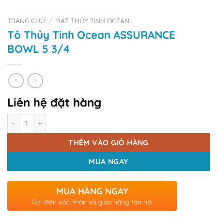
TRANG CHỦ
/
BÁT THỦY TINH OCEAN
Tô Thủy Tinh Ocean ASSURANCE
BOWL 5 3/4
Liên hệ đặt hàng
Số lượng
THÊM VÀO GIỎ HÀNG
MUA NGAY
MUA HÀNG NGAY
Gọi điện xác nhận và giao hàng tận nơi