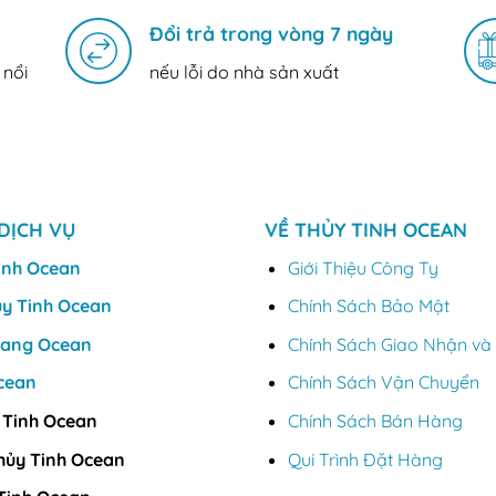
Đổi trả trong vòng 7 ngày
 nổi
nếu lỗi do nhà sản xuất
DỊCH VỤ
VỀ THỦY TINH OCEAN
inh Ocean
Giới Thiệu Công Ty
ủy Tinh Ocean
Chính Sách Bảo Mật
Vang Ocean
Chính Sách Giao Nhận và 
cean
Chính Sách Vận Chuyển
 Tinh Ocean
Chính Sách Bán Hàng
hủy Tinh Ocean
Qui Trình Đặt Hàng