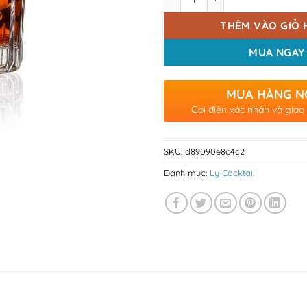
THÊM VÀO GIỎ 
MUA NGAY
MUA HÀNG N
Gọi điện xác nhận và giao
SKU:
d89090e8c4c2
Danh mục:
Ly Cocktail