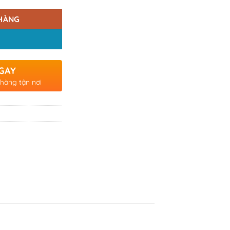
HÀNG
GAY
 hàng tận nơi