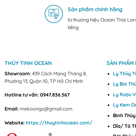
Sản phẩm chính hãng
từ thương hiệu Ocean Thái Lan
tiếng
THỦY TINH OCEAN
SẢN PHẨM 
Showroom:
439 Cách Mạng Tháng 8,
Ly Thủy T
Phường 13, Quận 10, TP Hồ Chí Minh
Ly Bia Th
Ly Rượu 
Hotline tư vấn:
0947.836.567
Ly Kem O
Email:
mekoongs@gmail.com
Bình Thủy
Website:
https://thuytinhocean.com/
Dĩa/ Tô T