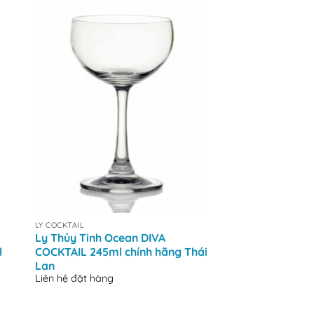
+
+
LY COCKTAIL
LY COCKTAIL
Ly Thủy Tinh Ocean DIVA
Ly Thủy Tinh Cock
l
COCKTAIL 245ml chính hãng Thái
Margarita 200ml 
Liên hệ đặt hàng
Lan
Liên hệ đặt hàng