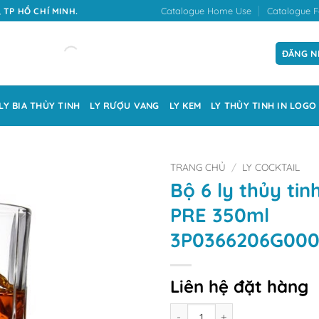
Catalogue Home Use
Catalogue F
 TP HỒ CHÍ MINH.
ĐĂNG N
LY BIA THỦY TINH
LY RƯỢU VANG
LY KEM
LY THỦY TINH IN LOGO
TRANG CHỦ
/
LY COCKTAIL
Bộ 6 ly thủy ti
PRE 350ml
3P0366206G000
Liên hệ đặt hàng
Số lượng