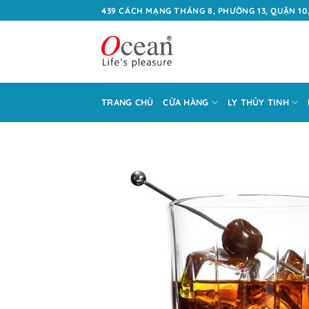
Bỏ
439 CÁCH MẠNG THÁNG 8, PHƯỜNG 13, QUẬN 10,
qua
nội
dung
TRANG CHỦ
CỬA HÀNG
LY THỦY TINH