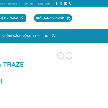
ood Service
Liên hệ
Giới thiệu
HẬP / ĐĂNG KÝ
GIỎ HÀNG /
0
VNĐ
CHÍNH SÁCH CÔNG TY
TIN TỨC
nh TRAZE
1