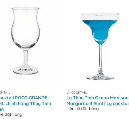
+
CKTAIL
LY COCKTAIL
ocktail POCO GRANDE-
Ly Thủy Tinh Ocean Madison
L chính hãng Thủy Tinh
Margarita 345ml | Ly cocktai
Liên hệ đặt hàng
an
 hệ đặt hàng