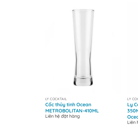
+
+
LY COCKTAIL
LY CO
Cốc thủy tinh Ocean
Ly C
METROBOLITAN-410ML
350M
Liên hệ đặt hàng
Oce
Liên