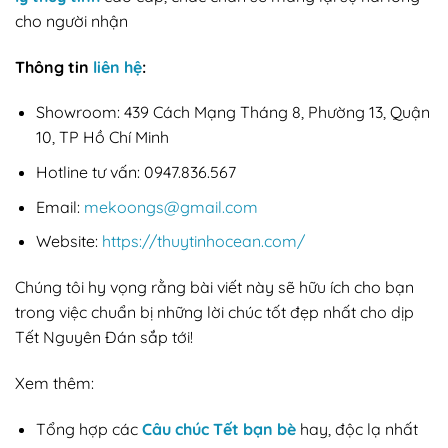
cho người nhận
Thông tin
liên hệ
:
Showroom: 439 Cách Mạng Tháng 8, Phường 13, Quận
10, TP Hồ Chí Minh
Hotline tư vấn: 0947.836.567
Email:
mekoongs@gmail.com
Website:
https://thuytinhocean.com/
Chúng tôi hy vọng rằng bài viết này sẽ hữu ích cho bạn
trong việc chuẩn bị những lời chúc tốt đẹp nhất cho dịp
Tết Nguyên Đán sắp tới!
Xem thêm:
Tổng hợp các
Câu chúc Tết bạn bè
hay, độc lạ nhất