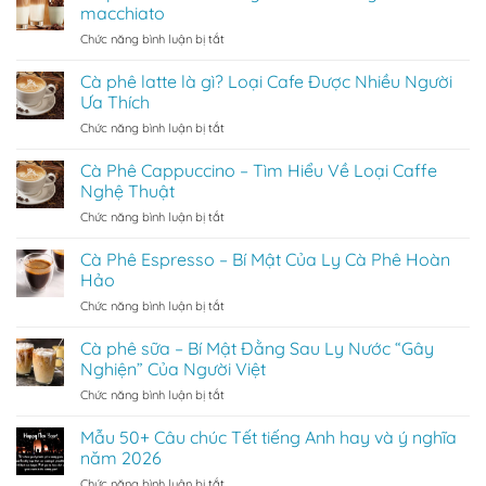
in
macchiato
logo
ở
Chức năng bình luận bị tắt
trên
Cà
ly
phê
thủy
Cà phê latte là gì? Loại Cafe Được Nhiều Người
macchiato
tinh
Ưa Thích
là
tại
ở
Chức năng bình luận bị tắt
gì?
TPHCM
Cà
Cách
uy
phê
Cà Phê Cappuccino – Tìm Hiểu Về Loại Caffe
thưởng
tín
latte
thức
Nghệ Thuật
là
cafe
ở
Chức năng bình luận bị tắt
gì?
macchiato
Cà
Loại
Phê
Cà Phê Espresso – Bí Mật Của Ly Cà Phê Hoàn
Cafe
Cappuccino
Được
Hảo
–
Nhiều
ở
Chức năng bình luận bị tắt
Tìm
Người
Cà
Hiểu
Ưa
Phê
Cà phê sữa – Bí Mật Đằng Sau Ly Nước “Gây
Về
Thích
Espresso
Loại
Nghiện” Của Người Việt
–
Caffe
ở
Chức năng bình luận bị tắt
Bí
Nghệ
Cà
Mật
Thuật
phê
Mẫu 50+ Câu chúc Tết tiếng Anh hay và ý nghĩa
Của
sữa
Ly
năm 2026
–
Cà
ở
Chức năng bình luận bị tắt
Bí