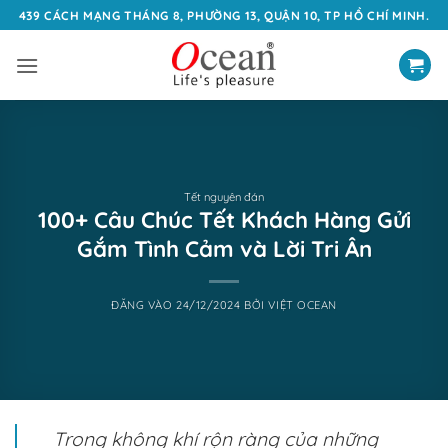
Bỏ
439 CÁCH MẠNG THÁNG 8, PHƯỜNG 13, QUẬN 10, TP HỒ CHÍ MINH.
qua
nội
dung
Tết nguyên đán
100+ Câu Chúc Tết Khách Hàng Gửi
Gắm Tình Cảm và Lời Tri Ân
ĐĂNG VÀO
24/12/2024
BỞI
VIỆT OCEAN
Trong không khí rộn ràng của những