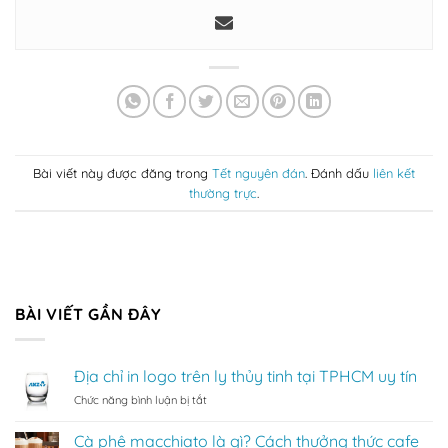
Bài viết này được đăng trong
Tết nguyên đán
. Đánh dấu
liên kết
thường trực
.
BÀI VIẾT GẦN ĐÂY
Địa chỉ in logo trên ly thủy tinh tại TPHCM uy tín
ở
Chức năng bình luận bị tắt
Địa
chỉ
Cà phê macchiato là gì? Cách thưởng thức cafe