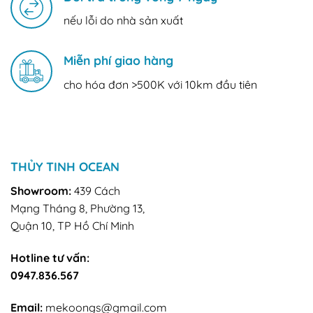
2026
nếu lỗi do nhà sản xuất
Miễn phí giao hàng
cho hóa đơn >500K với 10km đầu tiên
THỦY TINH OCEAN
Showroom:
439 Cách
Mạng Tháng 8, Phường 13,
Quận 10, TP Hồ Chí Minh
Hotline tư vấn:
0947.836.567
Email:
mekoongs@gmail.com