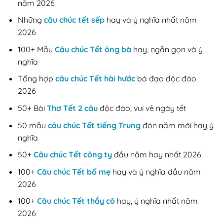
năm 2026
Những
câu chúc tết sếp
hay và ý nghĩa nhất năm
2026
100+ Mẫu
Câu chúc Tết ông bà
hay, ngắn gọn và ý
nghĩa
Tổng hợp
câu chúc Tết hài hước
bá đạo độc đáo
2026
50+ Bài
Thơ Tết 2 câu
độc đáo, vui vẻ ngày tết
50 mẫu
câu chúc Tết tiếng Trung
đón năm mới hay ý
nghĩa
50+
Câu chúc Tết công ty
đầu năm hay nhất 2026
100+
Câu chúc Tết bố mẹ
hay và ý nghĩa đầu năm
2026
100+
Câu chúc Tết thầy cô
hay, ý nghĩa nhất năm
2026