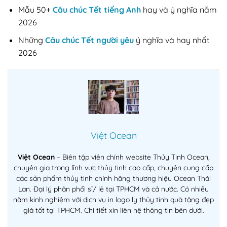
Mẫu 50+
Câu chúc Tết tiếng Anh
hay và ý nghĩa năm
2026
Những
Câu chúc Tết người yêu
ý nghĩa và hay nhất
2026
Việt Ocean
Việt Ocean
– Biên tập viên chính website Thủy Tinh Ocean,
chuyên gia trong lĩnh vực thủy tinh cao cấp, chuyên cung cấp
các sản phẩm thủy tinh chính hãng thương hiệu Ocean Thái
Lan. Đại lý phân phối sỉ/ lẻ tại TPHCM và cả nước. Có nhiều
năm kinh nghiệm với dịch vụ in logo ly thủy tinh quà tặng đẹp
giá tốt tại TPHCM. Chi tiết xin liên hệ thông tin bên dưới.