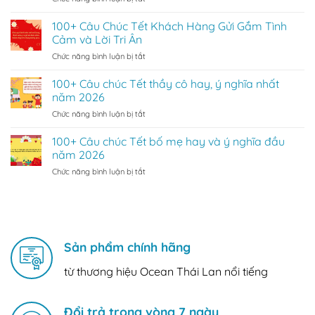
Phê
Mẫu
Mật
Hoàn
50+
100+ Câu Chúc Tết Khách Hàng Gửi Gắm Tình
Đằng
Hảo
Câu
Sau
Cảm và Lời Tri Ân
chúc
Ly
ở
Chức năng bình luận bị tắt
Tết
Nước
100+
tiếng
“Gây
Câu
100+ Câu chúc Tết thầy cô hay, ý nghĩa nhất
Anh
Nghiện”
Chúc
hay
năm 2026
Của
Tết
và
Người
ở
Chức năng bình luận bị tắt
Khách
ý
Việt
100+
Hàng
nghĩa
Câu
100+ Câu chúc Tết bố mẹ hay và ý nghĩa đầu
Gửi
năm
chúc
Gắm
năm 2026
2026
Tết
Tình
ở
Chức năng bình luận bị tắt
thầy
Cảm
100+
cô
và
Câu
hay,
Lời
chúc
ý
Tri
Tết
nghĩa
Ân
bố
nhất
mẹ
Sản phẩm chính hãng
năm
hay
2026
và
từ thương hiệu Ocean Thái Lan nổi tiếng
ý
nghĩa
đầu
Đổi trả trong vòng 7 ngày
năm