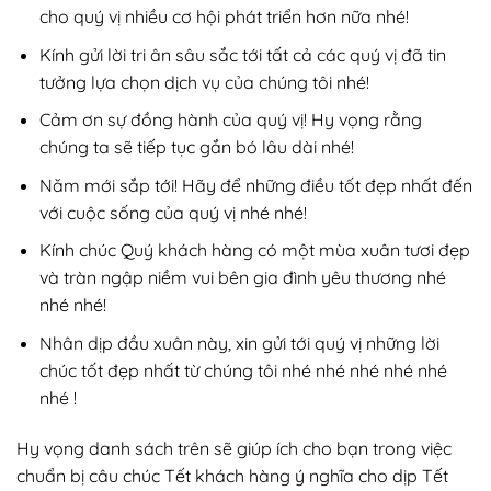
cho quý vị nhiều cơ hội phát triển hơn nữa nhé!
Kính gửi lời tri ân sâu sắc tới tất cả các quý vị đã tin
tưởng lựa chọn dịch vụ của chúng tôi nhé!
Cảm ơn sự đồng hành của quý vị! Hy vọng rằng
chúng ta sẽ tiếp tục gắn bó lâu dài nhé!
Năm mới sắp tới! Hãy để những điều tốt đẹp nhất đến
với cuộc sống của quý vị nhé nhé!
Kính chúc Quý khách hàng có một mùa xuân tươi đẹp
và tràn ngập niềm vui bên gia đình yêu thương nhé
nhé nhé!
Nhân dịp đầu xuân này, xin gửi tới quý vị những lời
chúc tốt đẹp nhất từ chúng tôi nhé nhé nhé nhé nhé
nhé !
Hy vọng danh sách trên sẽ giúp ích cho bạn trong việc
chuẩn bị câu chúc Tết khách hàng ý nghĩa cho dịp Tết