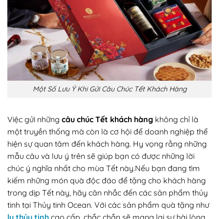
Một Số Lưu Ý Khi Gửi Câu Chúc Tết Khách Hàng
Việc gửi những
câu chúc Tết khách hàng
không chỉ là
một truyền thống mà còn là cơ hội để doanh nghiệp thể
hiện sự quan tâm đến khách hàng. Hy vọng rằng những
mẫu câu và lưu ý trên sẽ giúp bạn có được những lời
chúc ý nghĩa nhất cho mùa Tết này.Nếu bạn đang tìm
kiếm những món quà độc đáo để tặng cho khách hàng
trong dịp Tết này, hãy cân nhắc đến các sản phẩm thủy
tinh tại Thủy tinh Ocean. Với các sản phẩm quà tặng như
ly thủy tinh
cao cấp, chắc chắn sẽ mang lại sự hài lòng