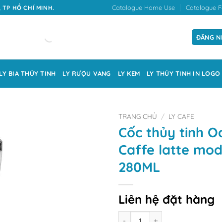
Catalogue Home Use
Catalogue F
 TP HỒ CHÍ MINH.
ĐĂNG N
LY BIA THỦY TINH
LY RƯỢU VANG
LY KEM
LY THỦY TINH IN LOGO
TRANG CHỦ
/
LY CAFE
Cốc thủy tinh O
Caffe latte mo
280ML
Liên hệ đặt hàng
Số lượng