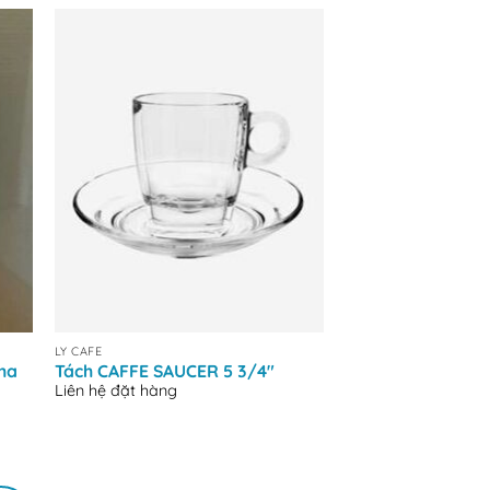
+
+
LY CAFE
LY CAFE
pha
Tách CAFFE SAUCER 5 3/4″
Ly thủy tinh NO
Liên hệ đặt hàng
MUG – 315ml
Liên hệ đặt hàng