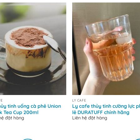
+
FE
LY CAFE
hủy tinh uống cà phê Union
Ly cafe thủy tinh cường lực 
k Tea Cup 200ml
lê DURATUFF chính hãng
 hệ đặt hàng
Liên hệ đặt hàng