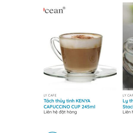
+
+
LY CAFE
LY CA
Tách thủy tinh KENYA
Ly t
CAPUCCINO CUP 245ml
Stac
Liên hệ đặt hàng
Liên