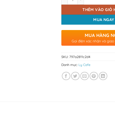
THÊM VÀO GIỎ 
MUA NGAY
MUA HÀNG N
Gọi điện xác nhận và giao
SKU:
797a2811c2d4
Danh mục:
Ly Cafe