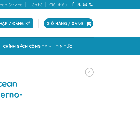
ood Service
Liên hệ
Giới thiệu
HẬP / ĐĂNG KÝ
GIỎ HÀNG /
0
VNĐ
CHÍNH SÁCH CÔNG TY
TIN TỨC
cean
derno-