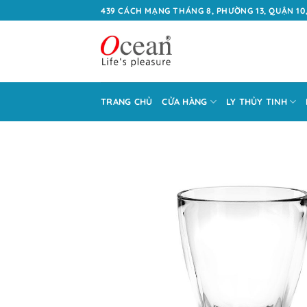
Bỏ
439 CÁCH MẠNG THÁNG 8, PHƯỜNG 13, QUẬN 10,
qua
nội
dung
TRANG CHỦ
CỬA HÀNG
LY THỦY TINH