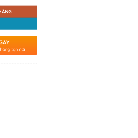
HÀNG
GAY
 hàng tận nơi