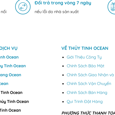
Đổi trả trong vòng 7 ngày
 nổi
nếu lỗi do nhà sản xuất
DỊCH VỤ
VỀ THỦY TINH OCEAN
inh Ocean
Giới Thiệu Công Ty
ủy Tinh Ocean
Chính Sách Bảo Mật
Vang Ocean
Chính Sách Giao Nhận và 
cean
Chính Sách Vận Chuyển
 Tinh Ocean
Chính Sách Bán Hàng
hủy Tinh Ocean
Qui Trình Đặt Hàng
Tinh Ocean
PHƯƠNG THỨC THANH TO