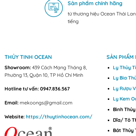
Sản phẩm chính hãng
từ thương hiệu Ocean Thái Lan
tiếng
THỦY TINH OCEAN
SẢN PHẨM 
Showroom:
439 Cách Mạng Tháng 8,
Ly Thủy T
Phường 13, Quận 10, TP Hồ Chí Minh
Ly Bia Th
Ly Rượu 
Hotline tư vấn:
0947.836.567
Ly Kem O
Email:
mekoongs@gmail.com
Bình Thủy
Website:
https://thuytinhocean.com/
Dĩa/ Tô T
Bát Thủy 