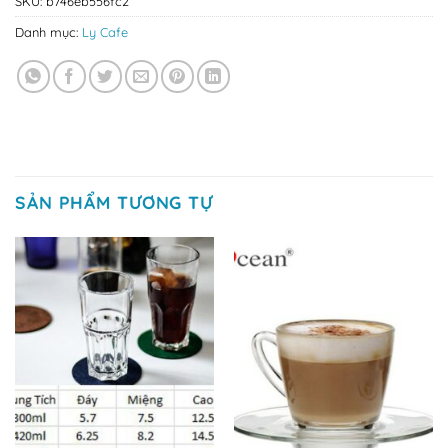
SKU:
b746eb556fc2
Danh mục:
Ly Cafe
SẢN PHẨM TƯƠNG TỰ