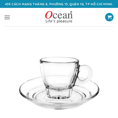
Bỏ
439 CÁCH MẠNG THÁNG 8, PHƯỜNG 13, QUẬN 10, TP HỒ CHÍ MINH.
qua
nội
dung