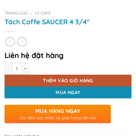
TRANG CHỦ
/
LY CAFE
Tách Caffe SAUCER 4 3/4″
Liên hệ đặt hàng
Số lượng
THÊM VÀO GIỎ HÀNG
MUA NGAY
MUA HÀNG NGAY
Gọi điện xác nhận và giao hàng tận nơi