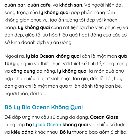
quán bar
,
quán cafe
, và
khách sạn
. Vẻ ngoài hiện đại,
sang trọng của
ly không quai
góp phần nâng tầm
không gian phục vụ, tạo ấn tượng tốt đẹp với khách
hàng.
Ly không quai
cũng rất tiện lợi cho việc phục vụ và
dọn dẹp, giúp tối ưu hóa hiệu quả hoạt động của các cơ
sở kinh doanh dịch vụ ăn uống.
Ngoài ra,
ly bia Ocean không quai
còn là một món
quà
tặng
ý nghĩa và thiết thực. Với thiết kế tinh tế, sang trọng
và
công dụng
đa năng,
ly không quai
là món quà phù
hợp cho nhiều dịp, từ sinh nhật, tân gia, đến lễ Tết, hay
đơn giản chỉ là một món quà tri ân dành tặng bạn bè,
người thân, đối tác.
Bộ Ly Bia Ocean Không Quai
Để đáp ứng nhu cầu sử dụng đa dạng,
Ocean Glass
cung cấp
bộ
ly bia Ocean
không quai
với nhiều số lượng
và
kiểu dáng
khác nhau.
Bộ ly
thường bao gồm 6 chiếc,