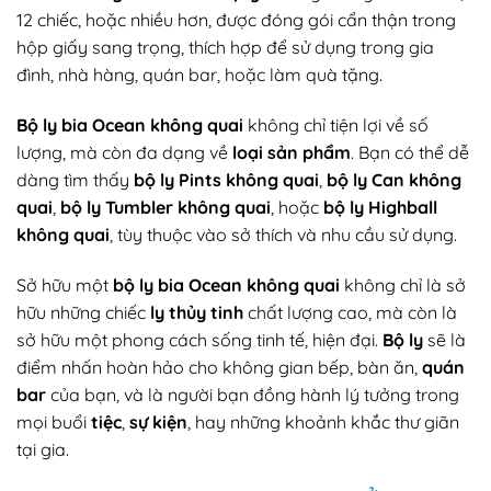
12 chiếc, hoặc nhiều hơn, được đóng gói cẩn thận trong
hộp giấy sang trọng, thích hợp để sử dụng trong gia
đình, nhà hàng, quán bar, hoặc làm quà tặng.
Bộ ly bia Ocean không quai
không chỉ tiện lợi về số
lượng, mà còn đa dạng về
loại sản phẩm
. Bạn có thể dễ
dàng tìm thấy
bộ ly Pints không quai
,
bộ ly Can không
quai
,
bộ ly Tumbler không quai
, hoặc
bộ ly Highball
không quai
, tùy thuộc vào sở thích và nhu cầu sử dụng.
Sở hữu một
bộ ly bia Ocean không quai
không chỉ là sở
hữu những chiếc
ly thủy tinh
chất lượng cao, mà còn là
sở hữu một phong cách sống tinh tế, hiện đại.
Bộ ly
sẽ là
điểm nhấn hoàn hảo cho không gian bếp, bàn ăn,
quán
bar
của bạn, và là người bạn đồng hành lý tưởng trong
mọi buổi
tiệc
,
sự kiện
, hay những khoảnh khắc thư giãn
tại gia.