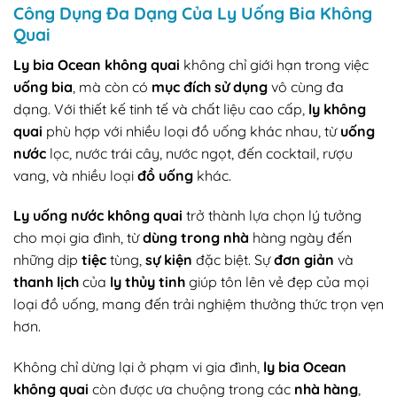
Công Dụng
Đa Dạng Của
Ly Uống Bia Không
Quai
Ly bia Ocean không quai
không chỉ giới hạn trong việc
uống bia
, mà còn có
mục đích sử dụng
vô cùng đa
dạng. Với thiết kế tinh tế và chất liệu cao cấp,
ly không
quai
phù hợp với nhiều loại đồ uống khác nhau, từ
uống
nước
lọc, nước trái cây, nước ngọt, đến cocktail, rượu
vang, và nhiều loại
đồ uống
khác.
Ly uống nước không quai
trở thành lựa chọn lý tưởng
cho mọi gia đình, từ
dùng trong nhà
hàng ngày đến
những dịp
tiệc
tùng,
sự kiện
đặc biệt. Sự
đơn giản
và
thanh lịch
của
ly thủy tinh
giúp tôn lên vẻ đẹp của mọi
loại đồ uống, mang đến trải nghiệm thưởng thức trọn vẹn
hơn.
Không chỉ dừng lại ở phạm vi gia đình,
ly bia Ocean
không quai
còn được ưa chuộng trong các
nhà hàng
,