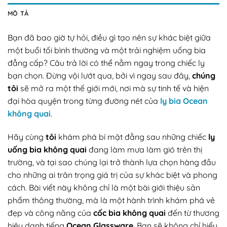
MÔ TẢ
Bạn đã bao giờ tự hỏi, điều gì tạo nên sự khác biệt giữa
một buổi tối bình thường và một trải nghiệm uống bia
đẳng cấp? Câu trả lời có thể nằm ngay trong chiếc ly
bạn chọn. Đừng vội lướt qua, bởi vì ngay sau đây,
chúng
tôi
sẽ mở ra một thế giới mới, nơi mà sự tinh tế và hiện
đại hòa quyện trong từng đường nét của
ly bia Ocean
không quai
.
Hãy cùng
tôi
khám phá bí mật đằng sau những chiếc
ly
uống bia không quai
đang làm mưa làm gió trên thị
trường, và tại sao chúng lại trở thành lựa chọn hàng đầu
cho những ai trân trọng giá trị của sự khác biệt và phong
cách. Bài viết này không chỉ là một bài giới thiệu sản
phẩm thông thường, mà là một hành trình khám phá vẻ
đẹp và công năng của
cốc bia không quai
đến từ thương
hiệu danh tiếng
Ocean Glassware
. Bạn sẽ không chỉ hiểu