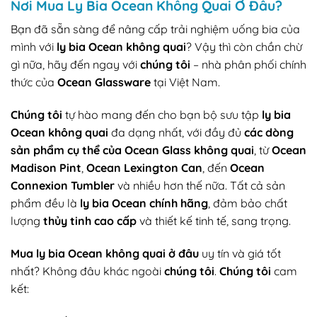
Nơi
Mua Ly Bia Ocean Không Quai Ở Đâu
?
Bạn đã sẵn sàng để nâng cấp trải nghiệm uống bia của
mình với
ly bia Ocean không quai
? Vậy thì còn chần chừ
gì nữa, hãy đến ngay với
chúng tôi
– nhà phân phối chính
thức của
Ocean Glassware
tại Việt Nam.
Chúng tôi
tự hào mang đến cho bạn bộ sưu tập
ly bia
Ocean không quai
đa dạng nhất, với đầy đủ
các dòng
sản phẩm cụ thể của Ocean Glass không quai
, từ
Ocean
Madison Pint
,
Ocean Lexington Can
, đến
Ocean
Connexion Tumbler
và nhiều hơn thế nữa. Tất cả sản
phẩm đều là
ly bia Ocean chính hãng
, đảm bảo chất
lượng
thủy tinh cao cấp
và thiết kế tinh tế, sang trọng.
Mua ly bia Ocean không quai ở đâu
uy tín và giá tốt
nhất? Không đâu khác ngoài
chúng tôi
.
Chúng tôi
cam
kết: