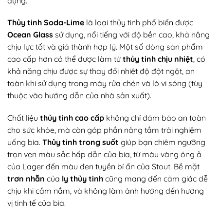
dụng.
Thủy tinh Soda-Lime
là loại thủy tinh phổ biến được
Ocean Glass
sử dụng, nổi tiếng với độ bền cao, khả năng
chịu lực tốt và giá thành hợp lý. Một số dòng sản phẩm
cao cấp hơn có thể được làm từ
thủy tinh chịu nhiệt
, có
khả năng chịu được sự thay đổi nhiệt độ đột ngột, an
toàn khi sử dụng trong máy rửa chén và lò vi sóng (tùy
thuộc vào hướng dẫn của nhà sản xuất).
Chất liệu
thủy tinh cao cấp
không chỉ đảm bảo an toàn
cho sức khỏe, mà còn góp phần nâng tầm trải nghiệm
uống bia.
Thủy tinh trong suốt
giúp bạn chiêm ngưỡng
trọn vẹn màu sắc hấp dẫn của bia, từ màu vàng óng ả
của Lager đến màu đen tuyền bí ẩn của Stout. Bề mặt
trơn nhẵn
của
ly thủy tinh
cũng mang đến cảm giác dễ
chịu khi cầm nắm, và không làm ảnh hưởng đến hương
vị tinh tế của bia.