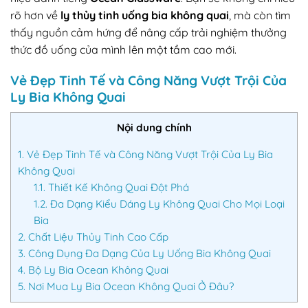
rõ hơn về
ly thủy tinh uống bia không quai
, mà còn tìm
thấy nguồn cảm hứng để nâng cấp trải nghiệm thưởng
thức đồ uống của mình lên một tầm cao mới.
Vẻ Đẹp Tinh Tế và Công Năng Vượt Trội Của
Ly Bia Không Quai
Nội dung chính
1.
Vẻ Đẹp Tinh Tế và Công Năng Vượt Trội Của Ly Bia
Không Quai
1.1.
Thiết Kế Không Quai Đột Phá
1.2.
Đa Dạng Kiểu Dáng Ly Không Quai Cho Mọi Loại
Bia
2.
Chất Liệu Thủy Tinh Cao Cấp
3.
Công Dụng Đa Dạng Của Ly Uống Bia Không Quai
4.
Bộ Ly Bia Ocean Không Quai
5.
Nơi Mua Ly Bia Ocean Không Quai Ở Đâu?