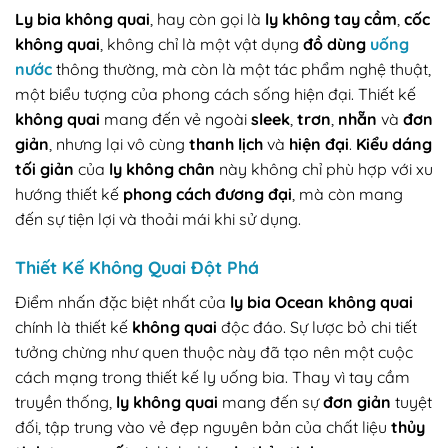
Ly bia không quai
, hay còn gọi là
ly không tay cầm
,
cốc
không quai
, không chỉ là một vật dụng
đồ dùng
uống
nước
thông thường, mà còn là một tác phẩm nghệ thuật,
một biểu tượng của phong cách sống hiện đại. Thiết kế
không quai
mang đến vẻ ngoài
sleek
,
trơn
,
nhẵn
và
đơn
giản
, nhưng lại vô cùng
thanh lịch
và
hiện đại
.
Kiểu dáng
tối giản
của
ly không chân
này không chỉ phù hợp với xu
hướng thiết kế
phong cách đương đại
, mà còn mang
đến sự tiện lợi và thoải mái khi sử dụng.
Thiết Kế
Không Quai
Đột Phá
Điểm nhấn đặc biệt nhất của
ly bia Ocean không quai
chính là thiết kế
không quai
độc đáo. Sự lược bỏ chi tiết
tưởng chừng như quen thuộc này đã tạo nên một cuộc
cách mạng trong thiết kế ly uống bia. Thay vì tay cầm
truyền thống,
ly không quai
mang đến sự
đơn giản
tuyệt
đối, tập trung vào vẻ đẹp nguyên bản của chất liệu
thủy