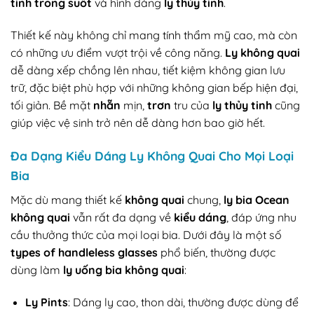
tinh trong suốt
và hình dáng
ly thủy tinh
.
Thiết kế này không chỉ mang tính thẩm mỹ cao, mà còn
có những ưu điểm vượt trội về công năng.
Ly không quai
dễ dàng xếp chồng lên nhau, tiết kiệm không gian lưu
trữ, đặc biệt phù hợp với những không gian bếp hiện đại,
tối giản. Bề mặt
nhẵn
mịn,
trơn
tru của
ly thủy tinh
cũng
giúp việc vệ sinh trở nên dễ dàng hơn bao giờ hết.
Đa Dạng
Kiểu Dáng Ly Không Quai
Cho Mọi Loại
Bia
Mặc dù mang thiết kế
không quai
chung,
ly bia Ocean
không quai
vẫn rất đa dạng về
kiểu dáng
, đáp ứng nhu
cầu thưởng thức của mọi loại bia. Dưới đây là một số
types of handleless glasses
phổ biến, thường được
dùng làm
ly uống bia không quai
:
Ly Pints
: Dáng ly cao, thon dài, thường được dùng để