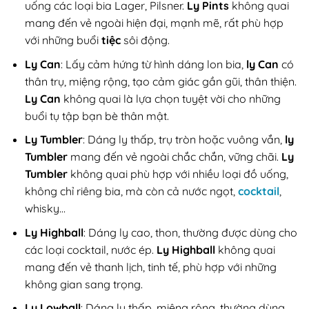
uống các loại bia Lager, Pilsner.
Ly Pints
không quai
mang đến vẻ ngoài hiện đại, mạnh mẽ, rất phù hợp
với những buổi
tiệc
sôi động.
Ly Can
: Lấy cảm hứng từ hình dáng lon bia,
ly Can
có
thân trụ, miệng rộng, tạo cảm giác gần gũi, thân thiện.
Ly Can
không quai là lựa chọn tuyệt vời cho những
buổi tụ tập bạn bè thân mật.
Ly Tumbler
: Dáng ly thấp, trụ tròn hoặc vuông vắn,
ly
Tumbler
mang đến vẻ ngoài chắc chắn, vững chãi.
Ly
Tumbler
không quai phù hợp với nhiều loại đồ uống,
không chỉ riêng bia, mà còn cả nước ngọt,
cocktail
,
whisky…
Ly Highball
: Dáng ly cao, thon, thường được dùng cho
các loại cocktail, nước ép.
Ly Highball
không quai
mang đến vẻ thanh lịch, tinh tế, phù hợp với những
không gian sang trọng.
Ly Lowball
: Dáng ly thấp, miệng rộng, thường dùng