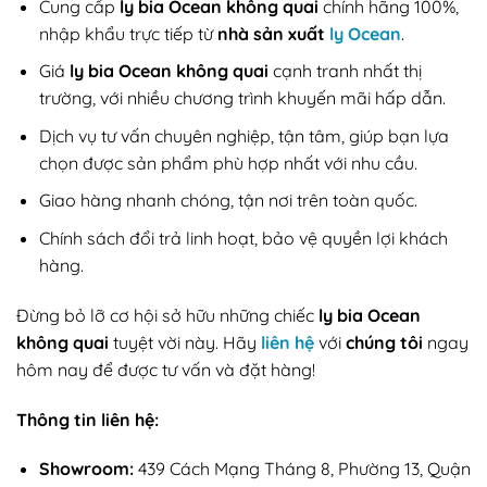
Cung cấp
ly bia Ocean không quai
chính hãng 100%,
nhập khẩu trực tiếp từ
nhà sản xuất
ly Ocean
.
Giá
ly bia Ocean không quai
cạnh tranh nhất thị
trường, với nhiều chương trình khuyến mãi hấp dẫn.
Dịch vụ tư vấn chuyên nghiệp, tận tâm, giúp bạn lựa
chọn được sản phẩm phù hợp nhất với nhu cầu.
Giao hàng nhanh chóng, tận nơi trên toàn quốc.
Chính sách đổi trả linh hoạt, bảo vệ quyền lợi khách
hàng.
Đừng bỏ lỡ cơ hội sở hữu những chiếc
ly bia Ocean
không quai
tuyệt vời này. Hãy
liên hệ
với
chúng tôi
ngay
hôm nay để được tư vấn và đặt hàng!
Thông tin liên hệ:
Showroom:
439 Cách Mạng Tháng 8, Phường 13, Quận