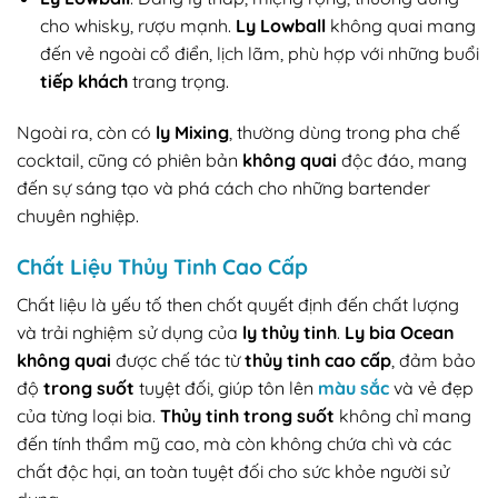
cho whisky, rượu mạnh.
Ly Lowball
không quai mang
đến vẻ ngoài cổ điển, lịch lãm, phù hợp với những buổi
tiếp khách
trang trọng.
Ngoài ra, còn có
ly Mixing
, thường dùng trong pha chế
cocktail, cũng có phiên bản
không quai
độc đáo, mang
đến sự sáng tạo và phá cách cho những bartender
chuyên nghiệp.
Chất Liệu
Thủy Tinh Cao Cấp
Chất liệu là yếu tố then chốt quyết định đến chất lượng
và trải nghiệm sử dụng của
ly thủy tinh
.
Ly bia Ocean
không quai
được chế tác từ
thủy tinh cao cấp
, đảm bảo
độ
trong suốt
tuyệt đối, giúp tôn lên
màu sắc
và vẻ đẹp
của từng loại bia.
Thủy tinh trong suốt
không chỉ mang
đến tính thẩm mỹ cao, mà còn không chứa chì và các
chất độc hại, an toàn tuyệt đối cho sức khỏe người sử