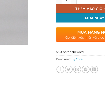
THÊM VÀO GIỎ 
MUA NGAY
MUA HÀNG N
Gọi điện xác nhận và giao
SKU:
5efab7bc7acd
Danh mục:
Ly Cafe