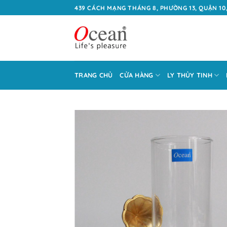
Bỏ
439 CÁCH MẠNG THÁNG 8, PHƯỜNG 13, QUẬN 10,
qua
nội
dung
TRANG CHỦ
CỬA HÀNG
LY THỦY TINH