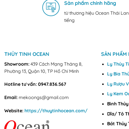
Sản phẩm chính hãng
từ thương hiệu Ocean Thái Lan
tiếng
THỦY TINH OCEAN
SẢN PHẨM 
Showroom:
439 Cách Mạng Tháng 8,
Ly Thủy T
Phường 13, Quận 10, TP Hồ Chí Minh
Ly Bia Th
Ly Rượu 
Hotline tư vấn:
0947.836.567
Ly Kem O
Email:
mekoongs@gmail.com
Bình Thủy
Website:
https://thuytinhocean.com/
Dĩa/ Tô T
Bát Thủy 