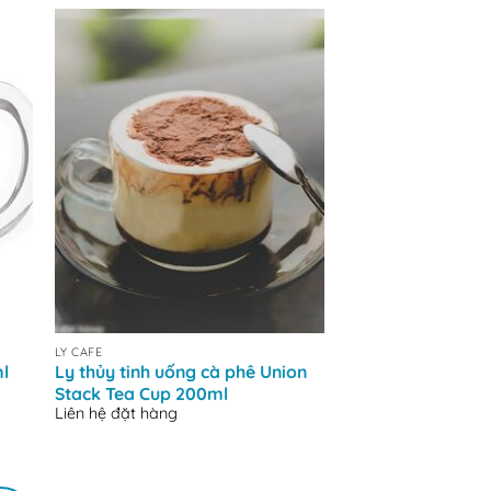
+
+
LY CAFE
LY CAFE
l
Ly thủy tinh uống cà phê Union
Ly Thủy Tinh caf
Stack Tea Cup 200ml
Hi Ball giá rẻ chí
Liên hệ đặt hàng
Liên hệ đặt hàng