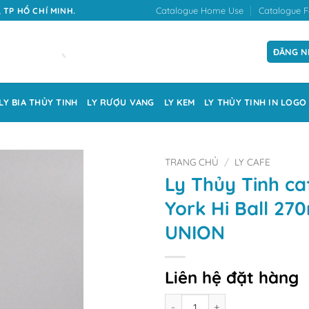
Catalogue Home Use
Catalogue F
 TP HỒ CHÍ MINH.
ĐĂNG N
LY BIA THỦY TINH
LY RƯỢU VANG
LY KEM
LY THỦY TINH IN LOGO
TRANG CHỦ
/
LY CAFE
Ly Thủy Tinh c
York Hi Ball 27
UNION
Liên hệ đặt hàng
Số lượng