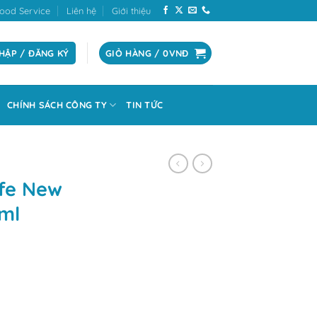
ood Service
Liên hệ
Giới thiệu
HẬP / ĐĂNG KÝ
GIỎ HÀNG /
0
VNĐ
CHÍNH SÁCH CÔNG TY
TIN TỨC
afe New
0ml