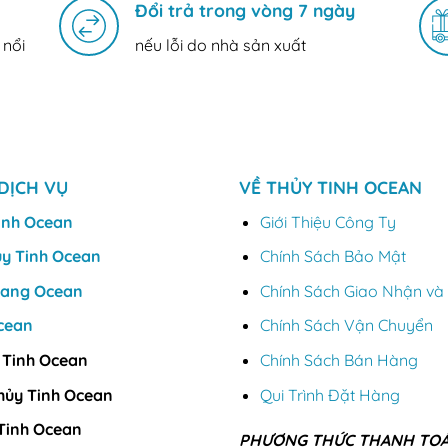
Đổi trả trong vòng 7 ngày
 nổi
nếu lỗi do nhà sản xuất
DỊCH VỤ
VỀ THỦY TINH OCEAN
inh Ocean
Giới Thiệu Công Ty
ủy Tinh Ocean
Chính Sách Bảo Mật
Vang Ocean
Chính Sách Giao Nhận và 
cean
Chính Sách Vận Chuyển
 Tinh Ocean
Chính Sách Bán Hàng
hủy Tinh Ocean
Qui Trình Đặt Hàng
Tinh Ocean
PHƯƠNG THỨC THANH TO