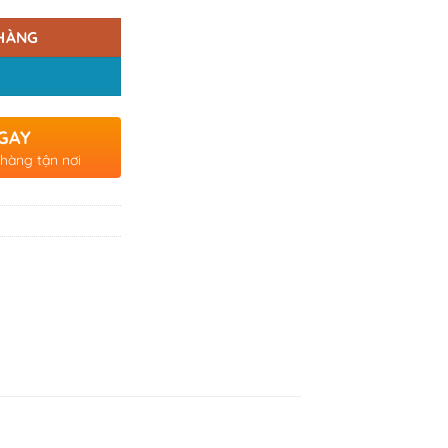
HÀNG
GAY
 hàng tận nơi