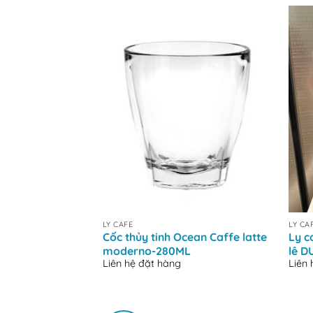
+
+
LY CAFE
LY CA
Cốc thủy tinh Ocean Caffe latte
Ly c
moderno-280ML
lê D
Liên hệ đặt hàng
Liên