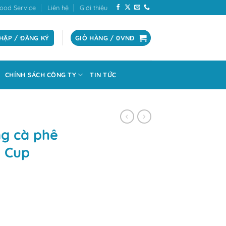
ood Service
Liên hệ
Giới thiệu
HẬP / ĐĂNG KÝ
GIỎ HÀNG /
0
VNĐ
CHÍNH SÁCH CÔNG TY
TIN TỨC
ng cà phê
a Cup