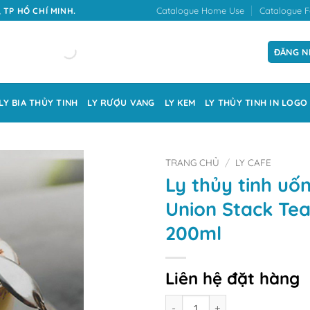
Catalogue Home Use
Catalogue F
 TP HỒ CHÍ MINH.
ĐĂNG N
LY BIA THỦY TINH
LY RƯỢU VANG
LY KEM
LY THỦY TINH IN LOGO
TRANG CHỦ
/
LY CAFE
Ly thủy tinh uố
Union Stack Te
200ml
Liên hệ đặt hàng
Số lượng