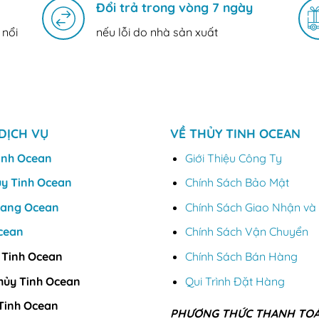
Đổi trả trong vòng 7 ngày
 nổi
nếu lỗi do nhà sản xuất
DỊCH VỤ
VỀ THỦY TINH OCEAN
inh Ocean
Giới Thiệu Công Ty
ủy Tinh Ocean
Chính Sách Bảo Mật
Vang Ocean
Chính Sách Giao Nhận và 
cean
Chính Sách Vận Chuyển
 Tinh Ocean
Chính Sách Bán Hàng
hủy Tinh Ocean
Qui Trình Đặt Hàng
Tinh Ocean
PHƯƠNG THỨC THANH TO