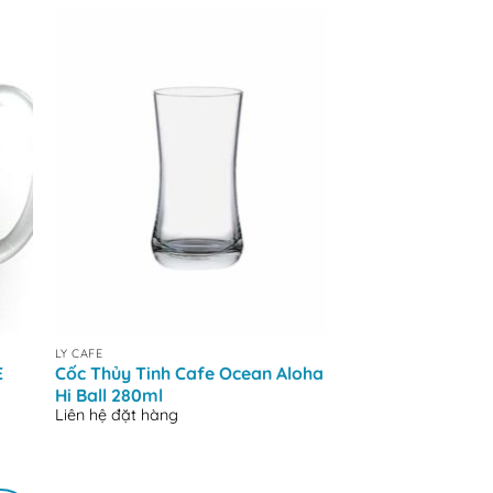
+
+
LY CAFE
LY CAFE
E
Cốc Thủy Tinh Cafe Ocean Aloha
Cốc thủy tinh Oce
Hi Ball 280ml
COFFEE-230ML
Liên hệ đặt hàng
Liên hệ đặt hàng