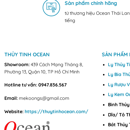
Sản phẩm chính hãng
từ thương hiệu Ocean Thái Lan
tiếng
THỦY TINH OCEAN
SẢN PHẨM 
Showroom:
439 Cách Mạng Tháng 8,
Ly Thủy T
Phường 13, Quận 10, TP Hồ Chí Minh
Ly Bia Th
Ly Rượu 
Hotline tư vấn:
0947.836.567
Ly Kem O
Email:
mekoongs@gmail.com
Bình Thủy
Website:
https://thuytinhocean.com/
Dĩa/ Tô T
Bát Thủy 