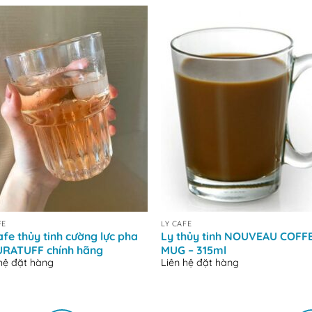
+
FE
LY CAFE
afe thủy tinh cường lực pha
Ly thủy tinh NOUVEAU COFF
URATUFF chính hãng
MUG – 315ml
 hệ đặt hàng
Liên hệ đặt hàng