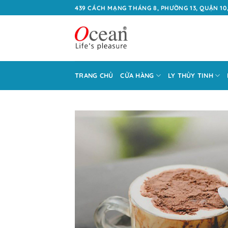
Bỏ
439 CÁCH MẠNG THÁNG 8, PHƯỜNG 13, QUẬN 10,
qua
nội
dung
TRANG CHỦ
CỬA HÀNG
LY THỦY TINH