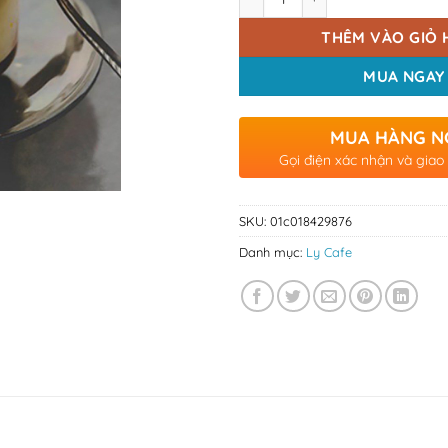
THÊM VÀO GIỎ 
MUA NGAY
MUA HÀNG N
Gọi điện xác nhận và giao
SKU:
01c018429876
Danh mục:
Ly Cafe