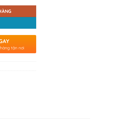
HÀNG
GAY
 hàng tận nơi