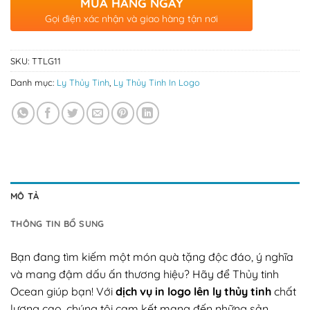
MUA HÀNG NGAY
Gọi điện xác nhận và giao hàng tận nơi
SKU:
TTLG11
Danh mục:
Ly Thủy Tinh
,
Ly Thủy Tinh In Logo
MÔ TẢ
THÔNG TIN BỔ SUNG
Bạn đang tìm kiếm một món quà tặng độc đáo, ý nghĩa
và mang đậm dấu ấn thương hiệu? Hãy để Thủy tinh
Ocean giúp bạn! Với
dịch vụ in logo lên ly thủy tinh
chất
lượng cao, chúng tôi cam kết mang đến những sản