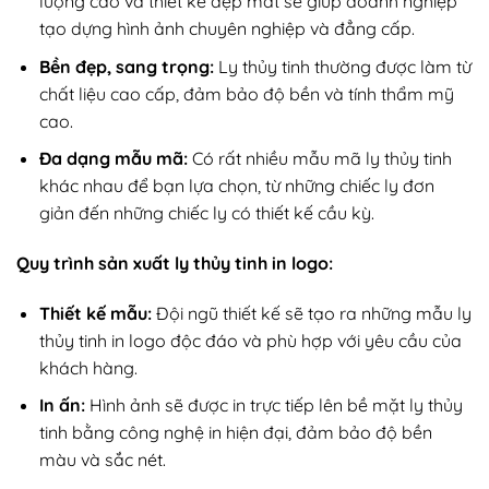
lượng cao và thiết kế đẹp mắt sẽ giúp doanh nghiệp
tạo dựng hình ảnh chuyên nghiệp và đẳng cấp.
Bền đẹp, sang trọng:
Ly thủy tinh thường được làm từ
chất liệu cao cấp, đảm bảo độ bền và tính thẩm mỹ
cao.
Đa dạng mẫu mã:
Có rất nhiều mẫu mã ly thủy tinh
khác nhau để bạn lựa chọn, từ những chiếc ly đơn
giản đến những chiếc ly có thiết kế cầu kỳ.
Quy trình sản xuất ly thủy tinh in logo:
Thiết kế mẫu:
Đội ngũ thiết kế sẽ tạo ra những mẫu ly
thủy tinh in logo độc đáo và phù hợp với yêu cầu của
khách hàng.
In ấn:
Hình ảnh sẽ được in trực tiếp lên bề mặt ly thủy
tinh bằng công nghệ in hiện đại, đảm bảo độ bền
màu và sắc nét.