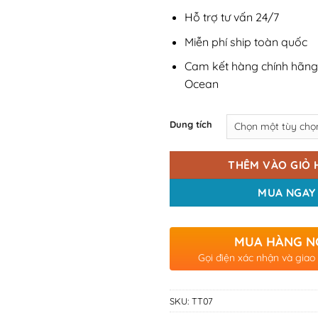
Hỗ trợ tư vấn 24/7
Miễn phí ship toàn quốc
Cam kết hàng chính hãng
Ocean
Dung tích
THÊM VÀO GIỎ 
MUA NGAY
MUA HÀNG N
Gọi điện xác nhận và giao
SKU:
TT07