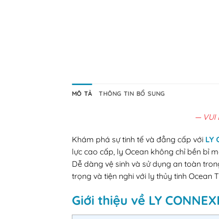
MÔ TẢ
THÔNG TIN BỔ SUNG
— VUI
Khám phá sự tinh tế và đẳng cấp với
LY 
lực cao cấp, ly Ocean không chỉ bền bỉ 
Dễ dàng vệ sinh và sử dụng an toàn tron
trọng và tiện nghi với ly thủy tinh Ocea
Giới thiệu về LY CONNE