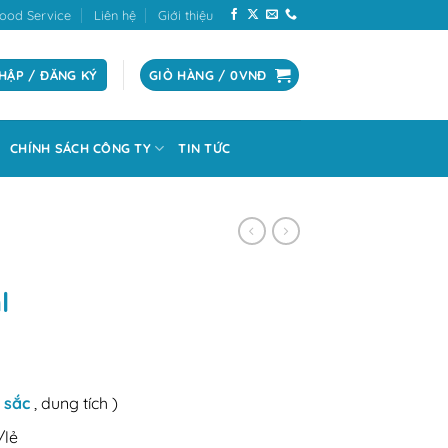
ood Service
Liên hệ
Giới thiệu
HẬP / ĐĂNG KÝ
GIỎ HÀNG /
0
VNĐ
CHÍNH SÁCH CÔNG TY
TIN TỨC
l
 sắc
, dung tích )
/lẻ