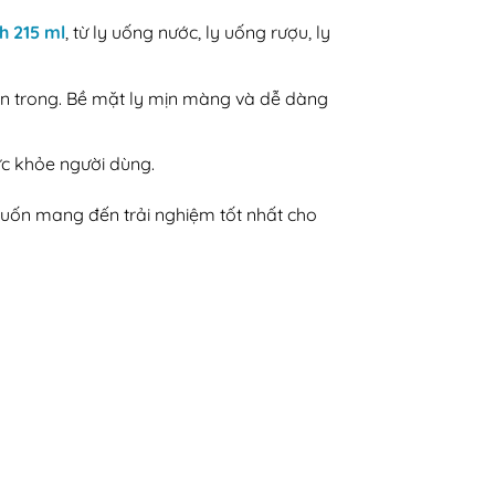
nh 215 ml
, từ ly uống nước, ly uống rượu, ly
bên trong. Bề mặt ly mịn màng và dễ dàng
c khỏe người dùng.
muốn mang đến trải nghiệm tốt nhất cho