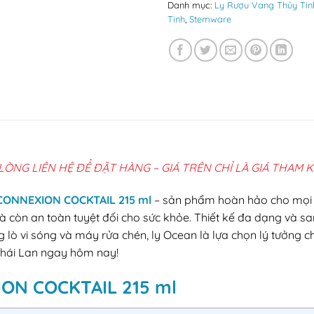
Danh mục:
Ly Rượu Vang Thủy Ti
Tinh
,
Stemware
 LÒNG LIÊN HỆ ĐỂ ĐẶT HÀNG – GIÁ TRÊN CHỈ LÀ GIÁ THAM 
CONNEXION COCKTAIL 215 ml
– sản phẩm hoàn hảo cho mọi dịp
mà còn an toàn tuyệt đối cho sức khỏe. Thiết kế đa dạng và s
g lò vi sóng và máy rửa chén, ly Ocean là lựa chọn lý tưởng 
n Thái Lan ngay hôm nay!
XION COCKTAIL 215 ml