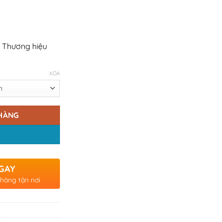
 Thương hiệu
XÓA
HÀNG
GAY
 hàng tận nơi