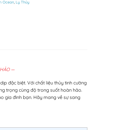
nh Ocean
,
Ly Thủy
KHẢO —
 đặc biệt. Với chất liệu thủy tinh cường
ang trọng cùng độ trong suốt hoàn hảo.
cho gia đình bạn. Hãy mang về sự sang