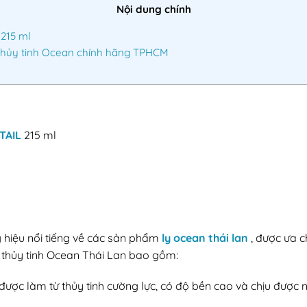
Nội dung chính
215 ml
Thủy tinh Ocean chính hãng TPHCM
TAIL
215 ml
 hiệu nổi tiếng về các sản phẩm
ly ocean thái lan
, được ưa c
ly thủy tinh Ocean Thái Lan bao gồm:
được làm từ thủy tinh cường lực, có độ bền cao và chịu được 