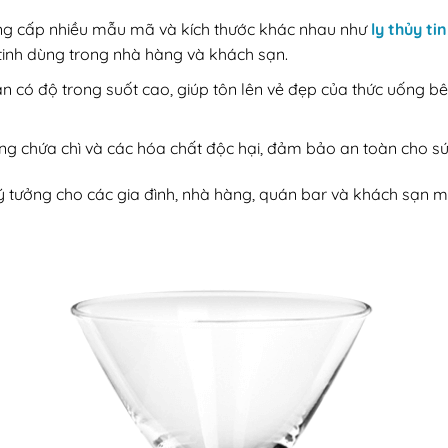
ng cấp nhiều mẫu mã và kích thước khác nhau như
ly thủy ti
inh dùng trong nhà hàng và khách sạn.
an có độ trong suốt cao, giúp tôn lên vẻ đẹp của thức uống 
 chứa chì và các hóa chất độc hại, đảm bảo an toàn cho sứ
 lý tưởng cho các gia đình, nhà hàng, quán bar và khách sạn 