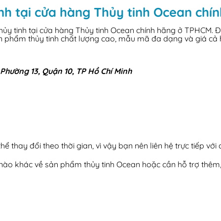
nh tại cửa hàng Thủy tinh Ocean ch
y tinh tại cửa hàng Thủy tinh Ocean chính hãng ở TPHCM. Đây 
ản phẩm thủy tinh chất lượng cao, mẫu mã đa dạng và giá cả 
Phường 13, Quận 10, TP Hồ Chí Minh
ể thay đổi theo thời gian, vì vậy bạn nên liên hệ trực tiếp với
i nào khác về sản phẩm thủy tinh Ocean hoặc cần hỗ trợ thêm