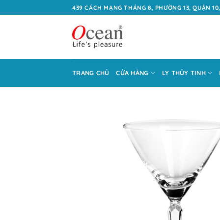
Bỏ
439 CÁCH MẠNG THÁNG 8, PHƯỜNG 13, QUẬN 10,
qua
nội
dung
TRANG CHỦ
CỬA HÀNG
LY THỦY TINH