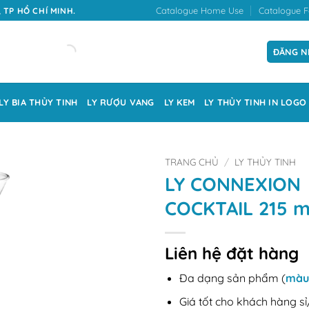
Catalogue Home Use
Catalogue F
 TP HỒ CHÍ MINH.
ĐĂNG N
LY BIA THỦY TINH
LY RƯỢU VANG
LY KEM
LY THỦY TINH IN LOGO
TRANG CHỦ
/
LY THỦY TINH
LY CONNEXION
COCKTAIL 215 m
Liên hệ đặt hàng
Đa dạng sản phẩm (
màu
Giá tốt cho khách hàng sỉ