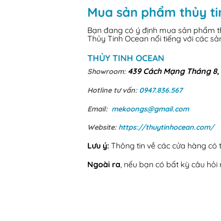
Mua sản phẩm thủy ti
Bạn đang có ý định mua sản phẩm thủ
Thủy Tinh Ocean nổi tiếng với các s
THỦY TINH OCEAN
439 Cách Mạng Tháng 8, 
Showroom:
Hotline tư vấn:
0947.836.567
Email:
mekoongs@gmail.com
Website:
https://thuytinhocean.com/
Lưu ý:
Thông tin về các cửa hàng có th
Ngoài ra
, nếu bạn có bất kỳ câu hỏ