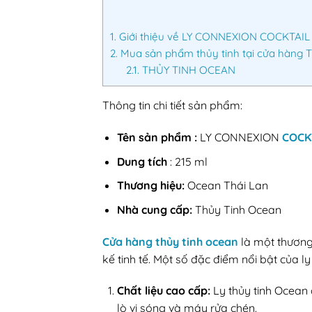
1.
Giới thiệu về LY CONNEXION COCKTAIL 
2.
Mua sản phẩm thủy tinh tại cửa hàng 
2.1.
THỦY TINH OCEAN
Thông tin chi tiết sản phẩm:
Tên sản phẩm :
LY CONNEXION
COCK
Dung tích
: 215 ml
Thương hiệu:
Ocean Thái Lan
Nhà cung cấp:
Thủy Tinh Ocean
Cửa hàng thủy tinh ocean
là một thương
kế tinh tế. Một số đặc điểm nổi bật của 
Chất liệu cao cấp:
Ly thủy tinh Ocean 
lò vi sóng và máy rửa chén.