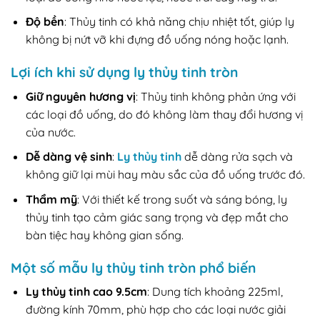
Độ bền
: Thủy tinh có khả năng chịu nhiệt tốt, giúp ly
không bị nứt vỡ khi đựng đồ uống nóng hoặc lạnh.
Lợi ích khi sử dụng ly thủy tinh tròn
Giữ nguyên hương vị
: Thủy tinh không phản ứng với
các loại đồ uống, do đó không làm thay đổi hương vị
của nước.
Dễ dàng vệ sinh
:
Ly thủy tinh
dễ dàng rửa sạch và
không giữ lại mùi hay màu sắc của đồ uống trước đó.
Thẩm mỹ
: Với thiết kế trong suốt và sáng bóng, ly
thủy tinh tạo cảm giác sang trọng và đẹp mắt cho
bàn tiệc hay không gian sống.
Một số mẫu ly thủy tinh tròn phổ biến
Ly thủy tinh cao 9.5cm
: Dung tích khoảng 225ml,
đường kính 70mm, phù hợp cho các loại nước giải