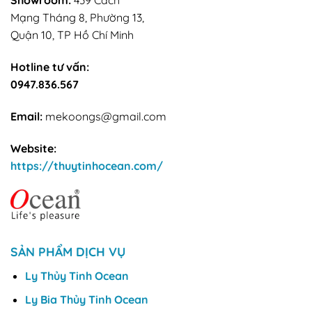
Showroom:
439 Cách
Mạng Tháng 8, Phường 13,
Quận 10, TP Hồ Chí Minh
Hotline tư vấn:
0947.836.567
Email:
mekoongs@gmail.com
Website:
https://thuytinhocean.com/
SẢN PHẨM DỊCH VỤ
Ly Thủy Tinh Ocean
Ly Bia Thủy Tinh Ocean