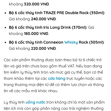
khoảng
320.000 VNĐ
.
Bộ 6 cốc thủy tinh TRAZE PRE Double Rock (350ml)
:
Giá khoảng
240.000 VNĐ
.
Bộ 6 cốc thủy tinh Iris Long Drink (370ml)
: Giá
khoảng
180.000 VNĐ
.
Bộ 6 cốc thủy tinh Connexion
Whisky
Rock (305ml)
:
Giá khoảng
220.000 VNĐ
.
Các sản phẩm thường được bán theo bộ từ 6 chiếc trở
lên và giá trên chưa bao gồm thuế VAT. Nếu bạn đang
tìm kiếm ly thủy tinh tròn với mức giá cụ thể, bạn có thể
tham khảo thêm tại các
cửa hàng
trực tuyến hoặc các
trang thương mại điện tử để có thêm lựa chọn và thông
tin về các mẫu mã khác nhau.
Ly thủy tinh
uống nước
tròn không chỉ là một sản phẩm
tiện ích mà còn góp phần nâng cao trải nghiệm thưởng