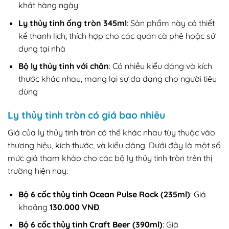
khát hàng ngày
Ly thủy tinh ống tròn 345ml
: Sản phẩm này có thiết
kế thanh lịch, thích hợp cho các quán cà phê hoặc sử
dụng tại nhà
Bộ ly thủy tinh với chân
: Có nhiều kiểu dáng và kích
thước khác nhau, mang lại sự đa dạng cho người tiêu
dùng
Ly thủy tinh tròn có giá bao nhiêu
Giá của ly thủy tinh tròn có thể khác nhau tùy thuộc vào
thương hiệu, kích thước, và kiểu dáng. Dưới đây là một số
mức giá tham khảo cho các bộ ly thủy tinh tròn trên thị
trường hiện nay:
Bộ 6 cốc thủy tinh Ocean Pulse Rock (235ml)
: Giá
khoảng
130.000 VNĐ
.
Bộ 6 cốc thủy tinh Craft Beer (390ml)
: Giá