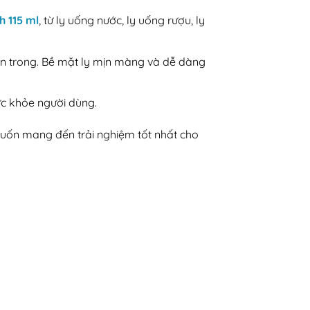
h 115 ml
, từ ly uống nước, ly uống rượu, ly
bên trong. Bề mặt ly mịn màng và dễ dàng
c khỏe người dùng.
muốn mang đến trải nghiệm tốt nhất cho