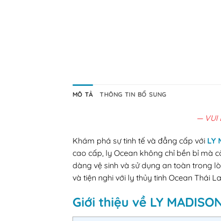
MÔ TẢ
THÔNG TIN BỔ SUNG
— VUI
Khám phá sự tinh tế và đẳng cấp với
LY 
cao cấp, ly Ocean không chỉ bền bỉ mà c
dàng vệ sinh và sử dụng an toàn trong lò
và tiện nghi với ly thủy tinh Ocean Thái
Giới thiệu về LY MADISO