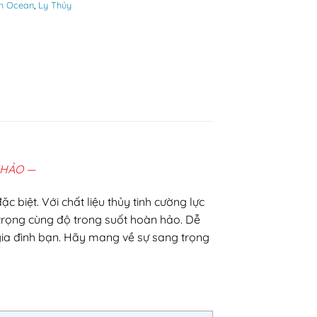
nh Ocean
,
Ly Thủy
KHẢO —
biệt. Với chất liệu thủy tinh cường lực
 trọng cùng độ trong suốt hoàn hảo. Dễ
 gia đình bạn. Hãy mang về sự sang trọng