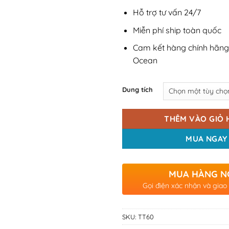
Hỗ trợ tư vấn 24/7
Miễn phí ship toàn quốc
Cam kết hàng chính hãng
Ocean
Dung tích
THÊM VÀO GIỎ 
MUA NGAY
MUA HÀNG N
Gọi điện xác nhận và giao
SKU:
TT60