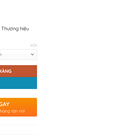
 Thương hiệu
XÓA
HÀNG
GAY
 hàng tận nơi