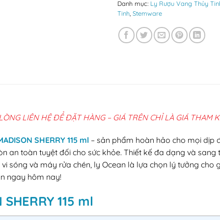
Danh mục:
Ly Rượu Vang Thủy Ti
Tinh
,
Stemware
 LÒNG LIÊN HỆ ĐỂ ĐẶT HÀNG – GIÁ TRÊN CHỈ LÀ GIÁ THAM 
MADISON SHERRY 115 ml
– sản phẩm hoàn hảo cho mọi dịp đặc 
òn an toàn tuyệt đối cho sức khỏe. Thiết kế đa dạng và sang
 vi sóng và máy rửa chén, ly Ocean là lựa chọn lý tưởng cho
 Lan ngay hôm nay!
N SHERRY 115 ml