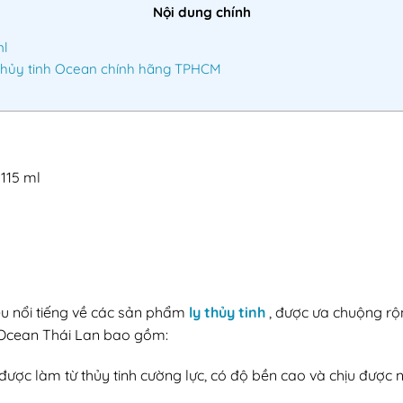
Nội dung chính
ml
Thủy tinh Ocean chính hãng TPHCM
115 ml
ệu nổi tiếng về các sản phẩm
ly thủy tinh
, được ưa chuộng rộng
h Ocean Thái Lan bao gồm:
được làm từ thủy tinh cường lực, có độ bền cao và chịu được 