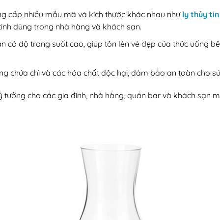
ng cấp nhiều mẫu mã và kích thước khác nhau như
ly thủy tin
inh dùng trong nhà hàng và khách sạn.
an có độ trong suốt cao, giúp tôn lên vẻ đẹp của thức uống 
 chứa chì và các hóa chất độc hại, đảm bảo an toàn cho sứ
 lý tưởng cho các gia đình, nhà hàng, quán bar và khách sạn 