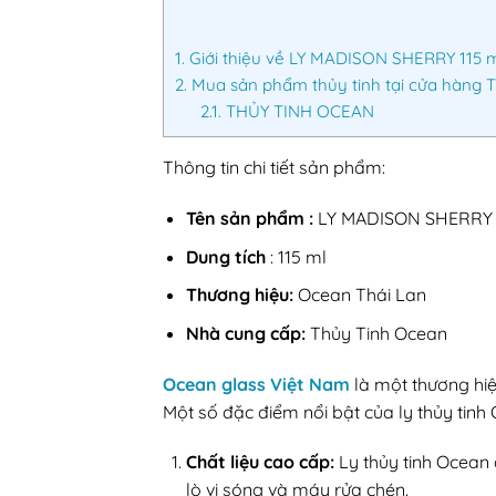
1.
Giới thiệu về LY MADISON SHERRY 115 
2.
Mua sản phẩm thủy tinh tại cửa hàng 
2.1.
THỦY TINH OCEAN
Thông tin chi tiết sản phẩm:
Tên sản phẩm :
LY MADISON SHERRY 
Dung tích
: 115 ml
Thương hiệu:
Ocean Thái Lan
Nhà cung cấp:
Thủy Tinh Ocean
Ocean glass Việt Nam
là một thương hi
Một số đặc điểm nổi bật của ly thủy tin
Chất liệu cao cấp:
Ly thủy tinh Ocean 
lò vi sóng và máy rửa chén.