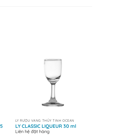
+
+
LY RƯỢU VANG THỦY TINH OCEAN
LY RƯỢU VANG THỦY T
05
LY CLASSIC LIQUEUR 30 ml
LY CUBA POCO G
Liên hệ đặt hàng
Liên hệ đặt hàng