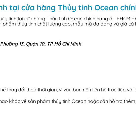
nh tại cửa hàng Thủy tinh Ocean ch
y tinh tại cửa hàng Thủy tinh Ocean chính hãng ở TPHCM. Đây 
ản phẩm thủy tinh chất lượng cao, mẫu mã đa dạng và giá cả 
Phường 13, Quận 10, TP Hồ Chí Minh
ể thay đổi theo thời gian, vì vậy bạn nên liên hệ trực tiếp với
i nào khác về sản phẩm thủy tinh Ocean hoặc cần hỗ trợ thêm