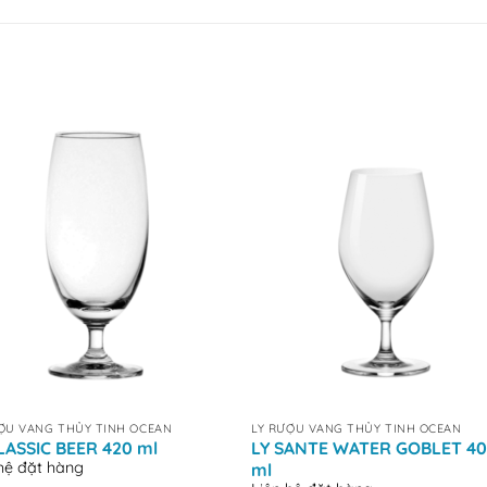
+
ỢU VANG THỦY TINH OCEAN
LY RƯỢU VANG THỦY TINH OCEAN
LASSIC BEER 420 ml
LY SANTE WATER GOBLET 4
 hệ đặt hàng
ml