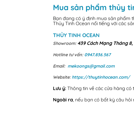
Mua sản phẩm thủy ti
Bạn đang có ý định mua sản phẩm thủ
Thủy Tinh Ocean nổi tiếng với các s
THỦY TINH OCEAN
439 Cách Mạng Tháng 8, 
Showroom:
Hotline tư vấn:
0947.836.567
Email:
mekoongs@gmail.com
Website:
https://thuytinhocean.com/
Lưu ý:
Thông tin về các cửa hàng có th
Ngoài ra
, nếu bạn có bất kỳ câu hỏ