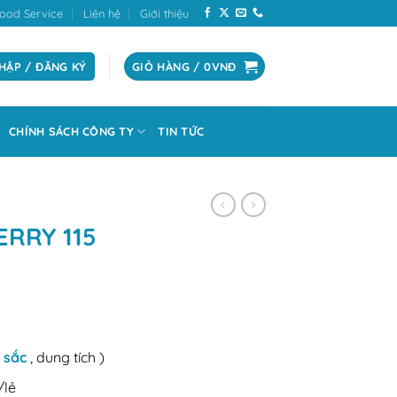
ood Service
Liên hệ
Giới thiệu
HẬP / ĐĂNG KÝ
GIỎ HÀNG /
0
VNĐ
CHÍNH SÁCH CÔNG TY
TIN TỨC
ERRY 115
 sắc
, dung tích )
/lẻ