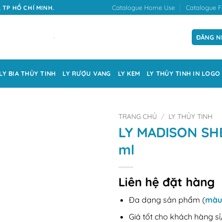
Catalogue Home Use
Catalogue F
 TP HỒ CHÍ MINH.
ĐĂNG N
LY BIA THỦY TINH
LY RƯỢU VANG
LY KEM
LY THỦY TINH IN LOGO
TRANG CHỦ
/
LY THỦY TINH
LY MADISON SH
ml
Liên hệ đặt hàng
Đa dạng sản phẩm (
màu
Giá tốt cho khách hàng sỉ