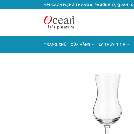
Bỏ
439 CÁCH MẠNG THÁNG 8, PHƯỜNG 13, QUẬN 10,
qua
nội
dung
TRANG CHỦ
CỬA HÀNG
LY THỦY TINH