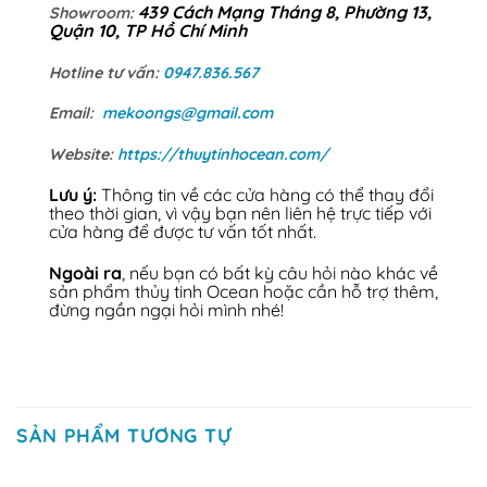
439 Cách Mạng Tháng 8, Phường 13,
Showroom:
Quận 10, TP Hồ Chí Minh
Hotline tư vấn:
0947.836.567
Email:
mekoongs@gmail.com
Website:
https://thuytinhocean.com/
Lưu ý:
Thông tin về các cửa hàng có thể thay đổi
theo thời gian, vì vậy bạn nên liên hệ trực tiếp với
cửa hàng để được tư vấn tốt nhất.
Ngoài ra
, nếu bạn có bất kỳ câu hỏi nào khác về
sản phẩm thủy tinh Ocean hoặc cần hỗ trợ thêm,
đừng ngần ngại hỏi mình nhé!
SẢN PHẨM TƯƠNG TỰ