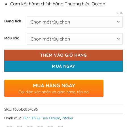
Cam kết hàng chính hãng Thương hiệu Ocean
XÓA
Dung tích
Màu sắc
THÊM VÀO GIỎ HÀNG
MUA NGAY
MUA HÀNG NGAY
Gọi điện xác nhận và giao hàng tận nơi
SKU:
f60bb6bb4c96
Danh mục:
Bình Thủy Tinh Ocean
,
Pitcher