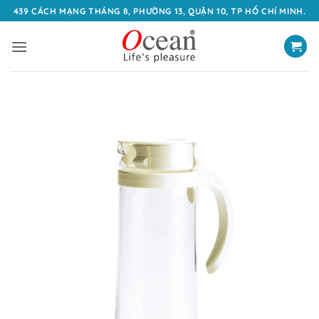
Bỏ
439 CÁCH MẠNG THÁNG 8, PHƯỜNG 13, QUẬN 10, TP HỒ CHÍ MINH.
qua
nội
dung