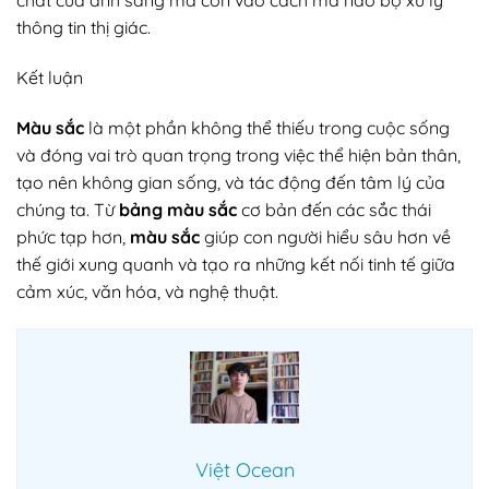
chất của ánh sáng mà còn vào cách mà não bộ xử lý
thông tin thị giác.
Kết luận
Màu sắc
là một phần không thể thiếu trong cuộc sống
và đóng vai trò quan trọng trong việc thể hiện bản thân,
tạo nên không gian sống, và tác động đến tâm lý của
chúng ta. Từ
bảng màu sắc
cơ bản đến các sắc thái
phức tạp hơn,
màu sắc
giúp con người hiểu sâu hơn về
thế giới xung quanh và tạo ra những kết nối tinh tế giữa
cảm xúc, văn hóa, và nghệ thuật.
Việt Ocean