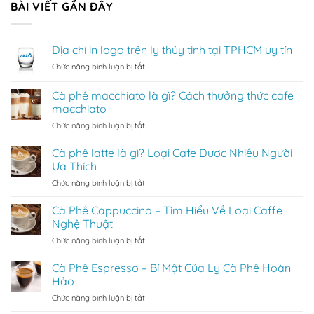
BÀI VIẾT GẦN ĐÂY
Địa chỉ in logo trên ly thủy tinh tại TPHCM uy tín
ở
Chức năng bình luận bị tắt
Địa
chỉ
Cà phê macchiato là gì? Cách thưởng thức cafe
in
macchiato
logo
ở
Chức năng bình luận bị tắt
trên
Cà
ly
phê
thủy
Cà phê latte là gì? Loại Cafe Được Nhiều Người
macchiato
tinh
Ưa Thích
là
tại
ở
Chức năng bình luận bị tắt
gì?
TPHCM
Cà
Cách
uy
phê
Cà Phê Cappuccino – Tìm Hiểu Về Loại Caffe
thưởng
tín
latte
thức
Nghệ Thuật
là
cafe
ở
Chức năng bình luận bị tắt
gì?
macchiato
Cà
Loại
Phê
Cà Phê Espresso – Bí Mật Của Ly Cà Phê Hoàn
Cafe
Cappuccino
Được
Hảo
–
Nhiều
ở
Chức năng bình luận bị tắt
Tìm
Người
Cà
Hiểu
Ưa