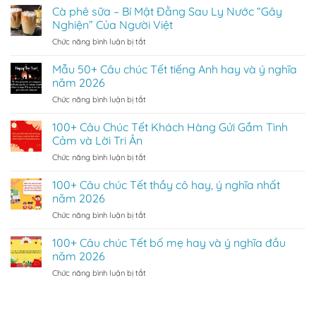
Phê
Cà phê sữa – Bí Mật Đằng Sau Ly Nước “Gây
Về
Thích
Espresso
Loại
Nghiện” Của Người Việt
–
Caffe
ở
Chức năng bình luận bị tắt
Bí
Nghệ
Cà
Mật
Thuật
phê
Mẫu 50+ Câu chúc Tết tiếng Anh hay và ý nghĩa
Của
sữa
Ly
năm 2026
–
Cà
ở
Chức năng bình luận bị tắt
Bí
Phê
Mẫu
Mật
Hoàn
50+
100+ Câu Chúc Tết Khách Hàng Gửi Gắm Tình
Đằng
Hảo
Câu
Sau
Cảm và Lời Tri Ân
chúc
Ly
ở
Chức năng bình luận bị tắt
Tết
Nước
100+
tiếng
“Gây
Câu
100+ Câu chúc Tết thầy cô hay, ý nghĩa nhất
Anh
Nghiện”
Chúc
hay
năm 2026
Của
Tết
và
Người
ở
Chức năng bình luận bị tắt
Khách
ý
Việt
100+
Hàng
nghĩa
Câu
100+ Câu chúc Tết bố mẹ hay và ý nghĩa đầu
Gửi
năm
chúc
Gắm
năm 2026
2026
Tết
Tình
ở
Chức năng bình luận bị tắt
thầy
Cảm
100+
cô
và
Câu
hay,
Lời
chúc
ý
Tri