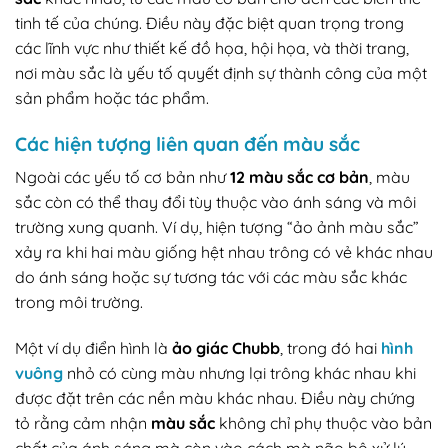
tinh tế của chúng. Điều này đặc biệt quan trọng trong
các lĩnh vực như thiết kế đồ họa, hội họa, và thời trang,
nơi màu sắc là yếu tố quyết định sự thành công của một
sản phẩm hoặc tác phẩm.
Các hiện tượng liên quan đến màu sắc
Ngoài các yếu tố cơ bản như
12 màu sắc cơ bản
, màu
sắc còn có thể thay đổi tùy thuộc vào ánh sáng và môi
trường xung quanh. Ví dụ, hiện tượng “ảo ảnh màu sắc”
xảy ra khi hai màu giống hệt nhau trông có vẻ khác nhau
do ánh sáng hoặc sự tương tác với các màu sắc khác
trong môi trường.
Một ví dụ điển hình là
ảo giác Chubb
, trong đó hai
hình
vuông
nhỏ có cùng màu nhưng lại trông khác nhau khi
được đặt trên các nền màu khác nhau. Điều này chứng
tỏ rằng cảm nhận
màu sắc
không chỉ phụ thuộc vào bản