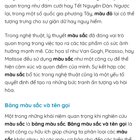
quan trọng như đám cưới hay Tết Nguyên Đán. Ngược
lại, trong một số quốc gia phương Tây,
màu đỏ
lại có thể
tượng trưng cho sự giận dữ hay nguy hiểm.
Trong nghệ thuật, lý thuyết
màu sắc
đã đóng vai trò
quan trọng trong việc tạo ra các tác phẩm có sức ảnh
hưởng mạnh mẽ. Các họa sĩ như Van Gogh, Picasso, hay
Matisse đều sử dụng
màu sắc
như một công cụ để thể
hiện cảm xúc và quan điểm của mình. Sự kết hợp các
màu sắc
bổ túc trong nghệ thuật cũng là một yếu tố
quyết định để tạo ra những bức tranh ấn tượng và hài
hòa.
Bảng màu sắc và tên gọi
Một trong những khái niệm quan trọng khi nghiên cứu
màu sắc
là
bảng màu sắc
.
Bảng màu sắc và tên gọi
là
một công cụ hữu ích giúp chúng ta phân loại các
màu
sắc
khác nhau, từ các màu cơ bản cho đến các biến thể