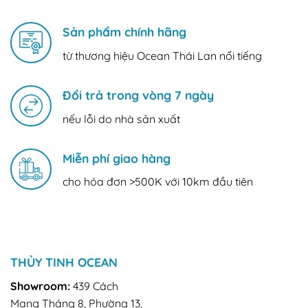
Tết
nghĩa
Ân
bố
nhất
mẹ
Sản phẩm chính hãng
năm
hay
2026
và
từ thương hiệu Ocean Thái Lan nổi tiếng
ý
nghĩa
đầu
Đổi trả trong vòng 7 ngày
năm
2026
nếu lỗi do nhà sản xuất
Miễn phí giao hàng
cho hóa đơn >500K với 10km đầu tiên
THỦY TINH OCEAN
Showroom:
439 Cách
Mạng Tháng 8, Phường 13,