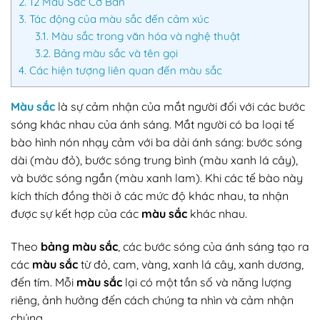
2.
12 Màu Sắc Cơ Bản
3.
Tác động của màu sắc đến cảm xúc
3.1.
Màu sắc trong văn hóa và nghệ thuật
3.2.
Bảng màu sắc và tên gọi
4.
Các hiện tượng liên quan đến màu sắc
Màu sắc
là sự cảm nhận của mắt người đối với các bước
sóng khác nhau của ánh sáng. Mắt người có ba loại tế
bào hình nón nhạy cảm với ba dải ánh sáng: bước sóng
dài (màu đỏ), bước sóng trung bình (màu xanh lá cây),
và bước sóng ngắn (màu xanh lam). Khi các tế bào này
kích thích đồng thời ở các mức độ khác nhau, ta nhận
được sự kết hợp của các
màu sắc
khác nhau.
Theo
bảng màu sắc
, các bước sóng của ánh sáng tạo ra
các
màu sắc
từ đỏ, cam, vàng, xanh lá cây, xanh dương,
đến tím. Mỗi
màu sắc
lại có một tần số và năng lượng
riêng, ảnh hưởng đến cách chúng ta nhìn và cảm nhận
chúng.