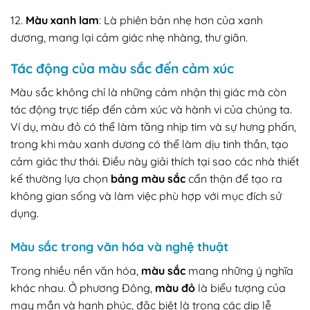
12.
Màu xanh lam
: Là phiên bản nhẹ hơn của xanh
dương, mang lại cảm giác nhẹ nhàng, thư giãn.
Tác động của màu sắc đến cảm xúc
Màu sắc không chỉ là những cảm nhận thị giác mà còn
tác động trực tiếp đến cảm xúc và hành vi của chúng ta.
Ví dụ, màu đỏ có thể làm tăng nhịp tim và sự hưng phấn,
trong khi màu xanh dương có thể làm dịu tinh thần, tạo
cảm giác thư thái. Điều này giải thích tại sao các nhà thiết
kế thường lựa chọn
bảng màu sắc
cẩn thận để tạo ra
không gian sống và làm việc phù hợp với mục đích sử
dụng.
Màu sắc trong văn hóa và nghệ thuật
Trong nhiều nền văn hóa,
màu sắc
mang những ý nghĩa
khác nhau. Ở phương Đông,
màu đỏ
là biểu tượng của
may mắn và hạnh phúc, đặc biệt là trong các dịp lễ