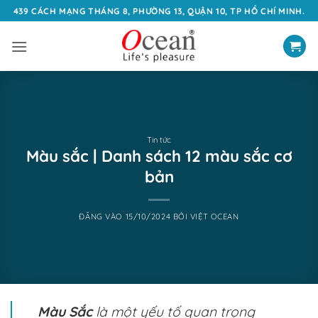
Bỏ
439 CÁCH MẠNG THÁNG 8, PHƯỜNG 13, QUẬN 10, TP HỒ CHÍ MINH.
qua
nội
dung
Tin tức
Màu sắc | Danh sách 12 màu sắc cơ
bản
ĐĂNG VÀO
15/10/2024
BỞI
VIỆT OCEAN
Màu Sắc
là một yếu tố quan trọng