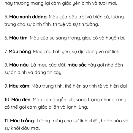
này thường mang lại cảm giác yên bình và tươi mới.
5.
Màu xanh dương
: Màu của bầu trời và biển cả, tượng
trưng cho sự bình tĩnh, trí tuệ và sự tin tưởng.
6.
Màu tím
: Màu của sự sang trọng, giàu có và huyền bí.
7.
Màu hồng
: Màu của tình yêu, sự dịu dàng và nữ tính.
8.
Màu nâu
: Là màu của đất,
màu sắc
này gợi nhớ đến
sự ổn định và đáng tin cậy.
9.
Màu xám
: Màu trung tính, thể hiện sự tinh tế và hiện đại.
10.
Màu đen
: Màu của quyền lực, sang trọng nhưng cũng
có thể gợi cảm giác bí ẩn và lạnh lùng.
11.
Màu trắng
: Tượng trưng cho sự tinh khiết, hoàn hảo và
sự khởi đầu mới.