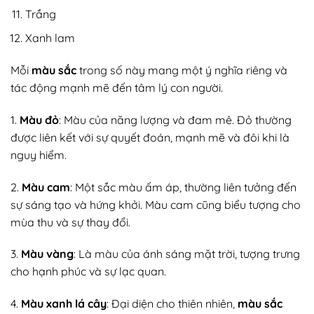
Trắng
Xanh lam
Mỗi
màu sắc
trong số này mang một ý nghĩa riêng và
tác động mạnh mẽ đến tâm lý con người.
1.
Màu đỏ
: Màu của năng lượng và đam mê. Đỏ thường
được liên kết với sự quyết đoán, mạnh mẽ và đôi khi là
nguy hiểm.
2.
Màu cam
: Một sắc màu ấm áp, thường liên tưởng đến
sự sáng tạo và hứng khởi. Màu cam cũng biểu tượng cho
mùa thu và sự thay đổi.
3.
Màu vàng
: Là màu của ánh sáng mặt trời, tượng trưng
cho hạnh phúc và sự lạc quan.
4.
Màu xanh lá cây
: Đại diện cho thiên nhiên,
màu sắc