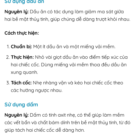
Sử dụng dầu ăn
Nguyên lý:
Dầu ăn có tác dụng làm giảm ma sát giữa
hai bề mặt thủy tinh, giúp chúng dễ dàng trượt khỏi nhau.
Cách thực hiện:
Chuẩn bị:
Một ít dầu ăn và một miếng vải mềm.
Thực hiện:
Nhỏ vài giọt dầu ăn vào điểm tiếp xúc của
hai chiếc cốc. Dùng miếng vải mềm thoa đều dầu ăn
xung quanh.
Tách cốc:
Nhẹ nhàng vặn và kéo hai chiếc cốc theo
các hướng ngược nhau.
Sử dụng dấm
Nguyên lý:
Dấm có tính axit nhẹ, có thể giúp làm mềm
các vết bẩn và chất bám dính trên bề mặt thủy tinh, từ đó
giúp tách hai chiếc cốc dễ dàng hơn.