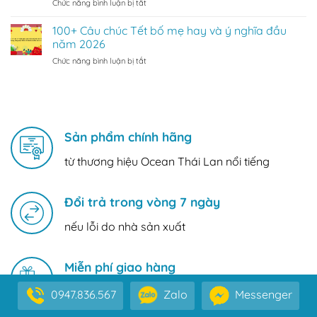
ở
Chức năng bình luận bị tắt
Khách
ý
Việt
100+
Hàng
nghĩa
Câu
100+ Câu chúc Tết bố mẹ hay và ý nghĩa đầu
Gửi
năm
chúc
Gắm
năm 2026
2026
Tết
Tình
ở
Chức năng bình luận bị tắt
thầy
Cảm
100+
cô
và
Câu
hay,
Lời
chúc
ý
Tri
Tết
nghĩa
Ân
bố
nhất
mẹ
Sản phẩm chính hãng
năm
hay
2026
và
từ thương hiệu Ocean Thái Lan nổi tiếng
ý
nghĩa
đầu
Đổi trả trong vòng 7 ngày
năm
2026
nếu lỗi do nhà sản xuất
Miễn phí giao hàng
cho hóa đơn >500K với 10km đầu tiên
0947.836.567
Zalo
Messenger