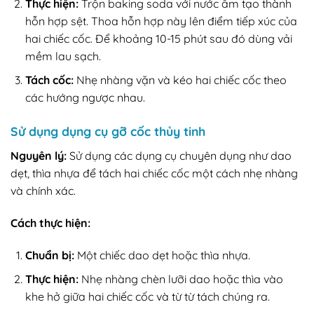
Thực hiện:
Trộn baking soda với nước ấm tạo thành
hỗn hợp sệt. Thoa hỗn hợp này lên điểm tiếp xúc của
hai chiếc cốc. Để khoảng 10-15 phút sau đó dùng vải
mềm lau sạch.
Tách cốc:
Nhẹ nhàng vặn và kéo hai chiếc cốc theo
các hướng ngược nhau.
Sử dụng dụng cụ gỡ cốc thủy tinh
Nguyên lý:
Sử dụng các dụng cụ chuyên dụng như dao
dẹt, thìa nhựa để tách hai chiếc cốc một cách nhẹ nhàng
và chính xác.
Cách thực hiện:
Chuẩn bị:
Một chiếc dao dẹt hoặc thìa nhựa.
Thực hiện:
Nhẹ nhàng chèn lưỡi dao hoặc thìa vào
khe hở giữa hai chiếc cốc và từ từ tách chúng ra.