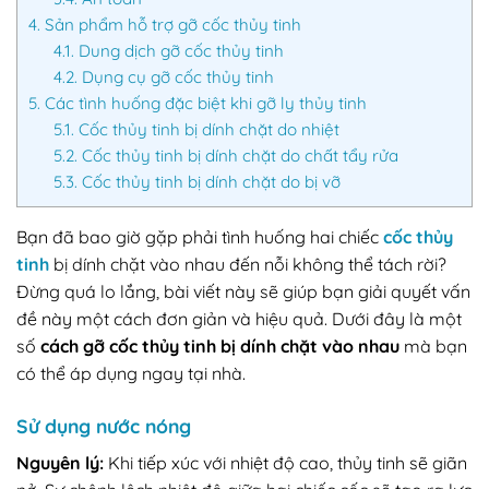
4.
Sản phẩm hỗ trợ gỡ cốc thủy tinh
4.1.
Dung dịch gỡ cốc thủy tinh
4.2.
Dụng cụ gỡ cốc thủy tinh
5.
Các tình huống đặc biệt khi gỡ ly thủy tinh
5.1.
Cốc thủy tinh bị dính chặt do nhiệt
5.2.
Cốc thủy tinh bị dính chặt do chất tẩy rửa
5.3.
Cốc thủy tinh bị dính chặt do bị vỡ
Bạn đã bao giờ gặp phải tình huống hai chiếc
cốc thủy
tinh
bị dính chặt vào nhau đến nỗi không thể tách rời?
Đừng quá lo lắng, bài viết này sẽ giúp bạn giải quyết vấn
đề này một cách đơn giản và hiệu quả. Dưới đây là một
số
cách gỡ cốc thủy tinh bị dính chặt vào nhau
mà bạn
có thể áp dụng ngay tại nhà.
Sử dụng nước nóng
Nguyên lý:
Khi tiếp xúc với nhiệt độ cao, thủy tinh sẽ giãn