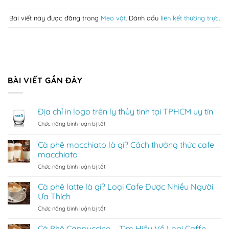
Bài viết này được đăng trong
Mẹo vặt
. Đánh dấu
liên kết thường trực
.
BÀI VIẾT GẦN ĐÂY
Địa chỉ in logo trên ly thủy tinh tại TPHCM uy tín
ở
Chức năng bình luận bị tắt
Địa
chỉ
Cà phê macchiato là gì? Cách thưởng thức cafe
in
macchiato
logo
ở
Chức năng bình luận bị tắt
trên
Cà
ly
phê
thủy
Cà phê latte là gì? Loại Cafe Được Nhiều Người
macchiato
tinh
Ưa Thích
là
tại
ở
Chức năng bình luận bị tắt
gì?
TPHCM
Cà
Cách
uy
phê
Cà Phê Cappuccino – Tìm Hiểu Về Loại Caffe
thưởng
tín