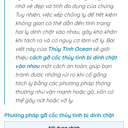
nhờ vẻ đẹp và tính đa dụng của chúng.
Tuy nhiên, việc xếp chồng ly để tiết kiệm
không gian có thể dẫn đến tình trạng
hai ly dính chặt vào nhau, gây khó khăn
khi tách ra và có nguy cơ làm vỡ ly. Bài
viết này của
Thủy Tinh Ocean
sẽ giới
thiệu
cách gỡ cốc thủy tinh bị dính chặt
vào nhau
một cách an toàn, giúp bạn
tránh được những rủi ro khi cố gắng
tách ly bằng các phương pháp thông
thường như vặn mạnh hoặc gõ, vốn có
thể gây nứt hoặc vỡ ly.
Phương pháp gỡ cốc thủy tinh bị dính chặt
Nội dung chính