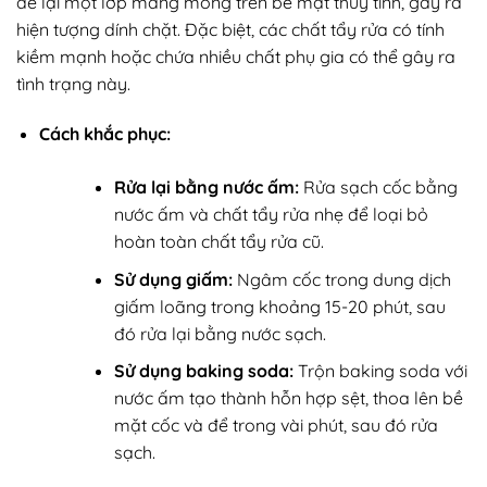
để lại một lớp màng mỏng trên bề mặt thủy tinh, gây ra
hiện tượng dính chặt. Đặc biệt, các chất tẩy rửa có tính
kiềm mạnh hoặc chứa nhiều chất phụ gia có thể gây ra
tình trạng này.
Cách khắc phục:
Rửa lại bằng nước ấm:
Rửa sạch cốc bằng
nước ấm và chất tẩy rửa nhẹ để loại bỏ
hoàn toàn chất tẩy rửa cũ.
Sử dụng giấm:
Ngâm cốc trong dung dịch
giấm loãng trong khoảng 15-20 phút, sau
đó rửa lại bằng nước sạch.
Sử dụng baking soda:
Trộn baking soda với
nước ấm tạo thành hỗn hợp sệt, thoa lên bề
mặt cốc và để trong vài phút, sau đó rửa
sạch.