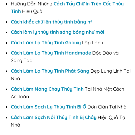
Hướng Dẫn Những
Cách Tẩy Chữ In Trên Cốc Thủy
Tinh
Hiệu Quả
Cách khắc chữ lên thủy tinh bằng hf
Cách làm ly thủy tinh sáng bóng như mới
Cách Làm Lọ Thủy Tinh Galaxy
Lấp Lánh
Cách Làm Lọ Thủy Tinh Handmade
Độc Đáo và
Sáng Tạo
Cách Làm Lọ Thủy Tinh Phát Sáng
Đẹp Lung Linh Tại
Nhà
Cách Làm Nóng Chảy Thủy Tinh
Tại Nhà Một Cách
An Toàn
Cách Làm Sạch Ly Thủy Tinh Bị Ố
Đơn Giản Tại Nhà
Cách Làm Sạch Nồi Thủy Tinh Bị Cháy
Hiệu Quả Tại
Nhà