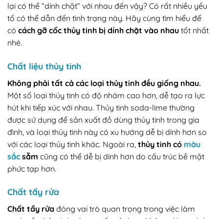
lại có thể “dính chặt” với nhau đến vậy? Có rất nhiều yếu
tố có thể dẫn đến tình trạng này. Hãy cùng tìm hiểu để
có
cách gỡ cốc thủy tinh bị dính chặt vào nhau
tốt nhất
nhé.
Chất liệu thủy tinh
Không phải tất cả các loại thủy tinh đều giống nhau.
Một số loại thủy tinh có độ nhám cao hơn, dễ tạo ra lực
hút khi tiếp xúc với nhau. Thủy tinh soda-lime thường
được sử dụng để sản xuất đồ dùng thủy tinh trong gia
đình, và loại thủy tinh này có xu hướng dễ bị dính hơn so
với các loại thủy tinh khác. Ngoài ra,
thủy tinh có
màu
sắc
sẫm
cũng có thể dễ bị dính hơn do cấu trúc bề mặt
phức tạp hơn.
Chất tẩy rửa
Chất tẩy rửa
đóng vai trò quan trọng trong việc làm