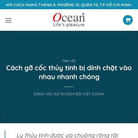
Bỏ
439 CÁCH MẠNG THÁNG 8, PHƯỜNG 13, QUẬN 10, TP HỒ CHÍ MINH.
qua
nội
dung
Mẹo vặt
Cách gỡ cốc thủy tinh bị dính chặt vào
nhau nhanh chóng
ĐĂNG VÀO
02/10/2024
BỞI
VIỆT OCEAN
Ly thủy tinh được ưa chuộng rộng rãi