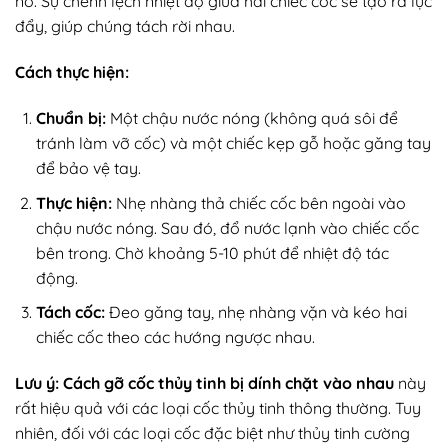
nở. Sự chênh lệch nhiệt độ giữa hai chiếc cốc sẽ tạo ra lực
đẩy, giúp chúng tách rời nhau.
Cách thực hiện:
Chuẩn bị:
Một chậu nước nóng (không quá sôi để
tránh làm vỡ cốc) và một chiếc kẹp gỗ hoặc găng tay
để bảo vệ tay.
Thực hiện:
Nhẹ nhàng thả chiếc cốc bên ngoài vào
chậu nước nóng. Sau đó, đổ nước lạnh vào chiếc cốc
bên trong. Chờ khoảng 5-10 phút để nhiệt độ tác
động.
Tách cốc:
Đeo găng tay, nhẹ nhàng vặn và kéo hai
chiếc cốc theo các hướng ngược nhau.
Lưu ý:
Cách gỡ cốc thủy tinh bị dính chặt vào nhau
này
rất hiệu quả với các loại cốc thủy tinh thông thường. Tuy
nhiên, đối với các loại cốc đặc biệt như thủy tinh cường