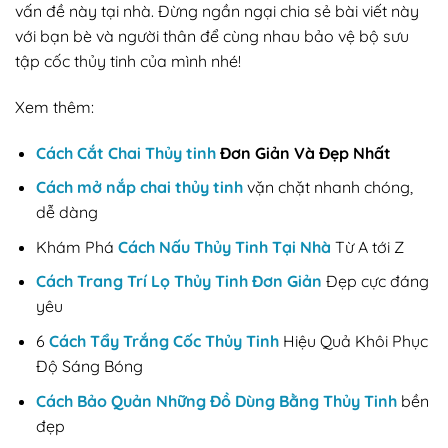
vấn đề này tại nhà. Đừng ngần ngại chia sẻ bài viết này
với bạn bè và người thân để cùng nhau bảo vệ bộ sưu
tập cốc thủy tinh của mình nhé!
Xem thêm:
Cách Cắt Chai Thủy tinh
Đơn Giản Và Đẹp Nhất
Cách mở nắp chai thủy tinh
vặn chặt nhanh chóng,
dễ dàng
Khám Phá
Cách Nấu Thủy Tinh Tại Nhà
Từ A tới Z
Cách Trang Trí Lọ Thủy Tinh Đơn Giản
Đẹp cực đáng
yêu
6
Cách Tẩy Trắng Cốc Thủy Tinh
Hiệu Quả Khôi Phục
Độ Sáng Bóng
Cách Bảo Quản Những Đồ Dùng Bằng Thủy Tinh
bền
đẹp