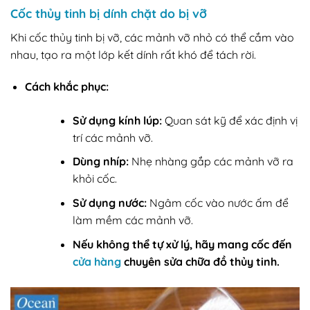
Cốc thủy tinh bị dính chặt do bị vỡ
Khi cốc thủy tinh bị vỡ, các mảnh vỡ nhỏ có thể cắm vào
nhau, tạo ra một lớp kết dính rất khó để tách rời.
Cách khắc phục:
Sử dụng kính lúp:
Quan sát kỹ để xác định vị
trí các mảnh vỡ.
Dùng nhíp:
Nhẹ nhàng gắp các mảnh vỡ ra
khỏi cốc.
Sử dụng nước:
Ngâm cốc vào nước ấm để
làm mềm các mảnh vỡ.
Nếu không thể tự xử lý, hãy mang cốc đến
cửa hàng
chuyên sửa chữa đồ thủy tinh.