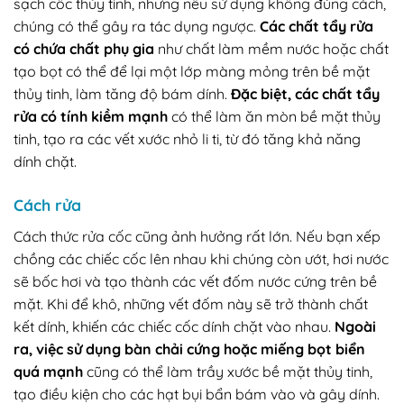
sạch cốc thủy tinh, nhưng nếu sử dụng không đúng cách,
chúng có thể gây ra tác dụng ngược.
Các chất tẩy rửa
có chứa chất phụ gia
như chất làm mềm nước hoặc chất
tạo bọt có thể để lại một lớp màng mỏng trên bề mặt
thủy tinh, làm tăng độ bám dính.
Đặc biệt, các chất tẩy
rửa có tính kiềm mạnh
có thể làm ăn mòn bề mặt thủy
tinh, tạo ra các vết xước nhỏ li ti, từ đó tăng khả năng
dính chặt.
Cách rửa
Cách thức rửa cốc cũng ảnh hưởng rất lớn. Nếu bạn xếp
chồng các chiếc cốc lên nhau khi chúng còn ướt, hơi nước
sẽ bốc hơi và tạo thành các vết đốm nước cứng trên bề
mặt. Khi để khô, những vết đốm này sẽ trở thành chất
kết dính, khiến các chiếc cốc dính chặt vào nhau.
Ngoài
ra, việc sử dụng bàn chải cứng hoặc miếng bọt biển
quá mạnh
cũng có thể làm trầy xước bề mặt thủy tinh,
tạo điều kiện cho các hạt bụi bẩn bám vào và gây dính.