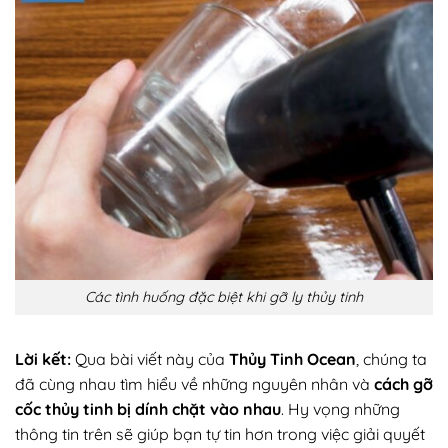
Các tình huống đặc biệt khi gỡ ly thủy tinh
Lời kết:
Qua bài viết này của
Thủy Tinh Ocean
, chúng ta
đã cùng nhau tìm hiểu về những nguyên nhân và
cách gỡ
cốc thủy tinh bị dính chặt vào nhau
. Hy vọng những
thông tin trên sẽ giúp bạn tự tin hơn trong việc giải quyết