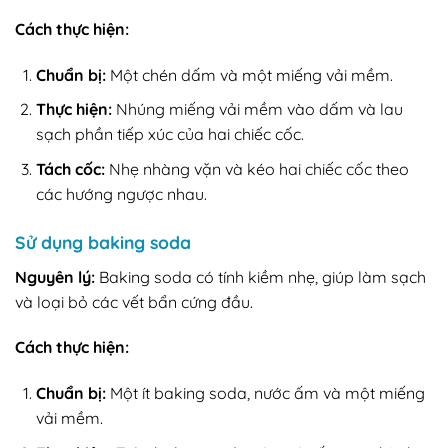
Cách thực hiện:
Chuẩn bị:
Một chén dấm và một miếng vải mềm.
Thực hiện:
Nhúng miếng vải mềm vào dấm và lau
sạch phần tiếp xúc của hai chiếc cốc.
Tách cốc:
Nhẹ nhàng vặn và kéo hai chiếc cốc theo
các hướng ngược nhau.
Sử dụng baking soda
Nguyên lý:
Baking soda có tính kiềm nhẹ, giúp làm sạch
và loại bỏ các vết bẩn cứng đầu.
Cách thực hiện:
Chuẩn bị:
Một ít baking soda, nước ấm và một miếng
vải mềm.