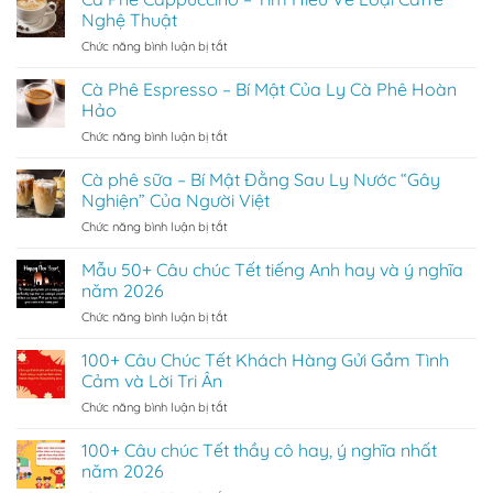
latte
thức
Nghệ Thuật
là
cafe
ở
Chức năng bình luận bị tắt
gì?
macchiato
Cà
Loại
Phê
Cà Phê Espresso – Bí Mật Của Ly Cà Phê Hoàn
Cafe
Cappuccino
Được
Hảo
–
Nhiều
ở
Chức năng bình luận bị tắt
Tìm
Người
Cà
Hiểu
Ưa
Phê
Cà phê sữa – Bí Mật Đằng Sau Ly Nước “Gây
Về
Thích
Espresso
Loại
Nghiện” Của Người Việt
–
Caffe
ở
Chức năng bình luận bị tắt
Bí
Nghệ
Cà
Mật
Thuật
phê
Mẫu 50+ Câu chúc Tết tiếng Anh hay và ý nghĩa
Của
sữa
Ly
năm 2026
–
Cà
ở
Chức năng bình luận bị tắt
Bí
Phê
Mẫu
Mật
Hoàn
50+
100+ Câu Chúc Tết Khách Hàng Gửi Gắm Tình
Đằng
Hảo
Câu
Sau
Cảm và Lời Tri Ân
chúc
Ly
ở
Chức năng bình luận bị tắt
Tết
Nước
100+
tiếng
“Gây
Câu
100+ Câu chúc Tết thầy cô hay, ý nghĩa nhất
Anh
Nghiện”
Chúc
hay
năm 2026
Của
Tết
và
Người