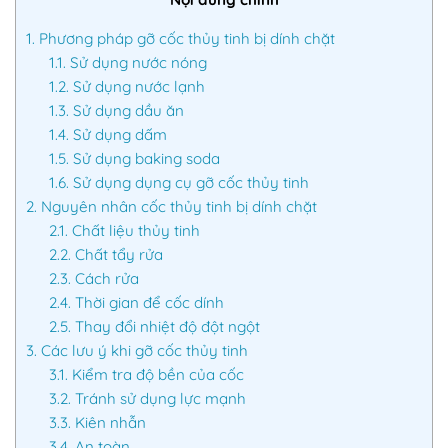
1.
Phương pháp gỡ cốc thủy tinh bị dính chặt
1.1.
Sử dụng nước nóng
1.2.
Sử dụng nước lạnh
1.3.
Sử dụng dầu ăn
1.4.
Sử dụng dấm
1.5.
Sử dụng baking soda
1.6.
Sử dụng dụng cụ gỡ cốc thủy tinh
2.
Nguyên nhân cốc thủy tinh bị dính chặt
2.1.
Chất liệu thủy tinh
2.2.
Chất tẩy rửa
2.3.
Cách rửa
2.4.
Thời gian để cốc dính
2.5.
Thay đổi nhiệt độ đột ngột
3.
Các lưu ý khi gỡ cốc thủy tinh
3.1.
Kiểm tra độ bền của cốc
3.2.
Tránh sử dụng lực mạnh
3.3.
Kiên nhẫn
3.4.
An toàn