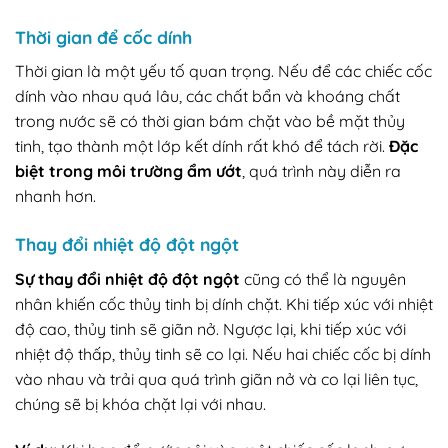
Thời gian để cốc dính
Thời gian là một yếu tố quan trọng. Nếu để các chiếc cốc
dính vào nhau quá lâu, các chất bẩn và khoáng chất
trong nước sẽ có thời gian bám chặt vào bề mặt thủy
tinh, tạo thành một lớp kết dính rất khó để tách rời.
Đặc
biệt trong môi trường ẩm ướt
, quá trình này diễn ra
nhanh hơn.
Thay đổi nhiệt độ đột ngột
Sự thay đổi nhiệt độ đột ngột
cũng có thể là nguyên
nhân khiến cốc thủy tinh bị dính chặt. Khi tiếp xúc với nhiệt
độ cao, thủy tinh sẽ giãn nở. Ngược lại, khi tiếp xúc với
nhiệt độ thấp, thủy tinh sẽ co lại. Nếu hai chiếc cốc bị dính
vào nhau và trải qua quá trình giãn nở và co lại liên tục,
chúng sẽ bị khóa chặt lại với nhau.