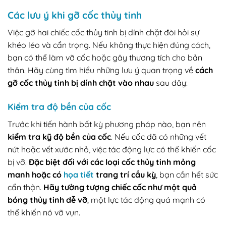
Các lưu ý khi gỡ cốc thủy tinh
Việc gỡ hai chiếc cốc thủy tinh bị dính chặt đòi hỏi sự
khéo léo và cẩn trọng. Nếu không thực hiện đúng cách,
bạn có thể làm vỡ cốc hoặc gây thương tích cho bản
thân. Hãy cùng tìm hiểu những lưu ý quan trọng về
cách
gỡ cốc thủy tinh bị dính chặt vào nhau
sau đây:
Kiểm tra độ bền của cốc
Trước khi tiến hành bất kỳ phương pháp nào, bạn nên
kiểm tra kỹ độ bền của cốc
. Nếu cốc đã có những vết
nứt hoặc vết xước nhỏ, việc tác động lực có thể khiến cốc
bị vỡ.
Đặc biệt đối với các loại cốc thủy tinh mỏng
manh hoặc có
họa tiết
trang trí cầu kỳ
, bạn cần hết sức
cẩn thận.
Hãy tưởng tượng chiếc cốc như một quả
bóng thủy tinh dễ vỡ
, một lực tác động quá mạnh có
thể khiến nó vỡ vụn.