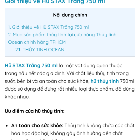
Giới thiệu về Hũ STAX Trắng 750 ml
Nội dung chính
1.
Giới thiệu về Hũ STAX Trắng 750 ml
2.
Mua sản phẩm thủy tinh tại cửa hàng Thủy tinh
Ocean chính hãng TPHCM
2.1.
THỦY TINH OCEAN
Hũ STAX Trắng 750 ml
là một vật dụng quen thuộc
trong hầu hết các gia đình. Với chất liệu thủy tinh trong
suốt, bền bỉ và an toàn cho sức khỏe,
hũ thủy tinh
750ml
được sử dụng để đựng rất nhiều loại thực phẩm, đồ dùng
khác nhau.
Ưu điểm của hũ thủy tinh:
An toàn cho sức khỏe:
Thủy tinh không chứa các chất
hóa học độc hại, không gây ảnh hưởng đến chất