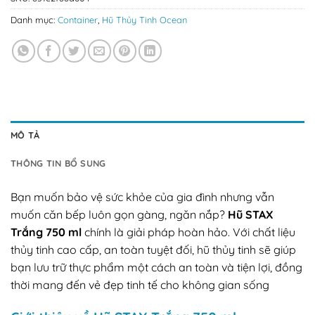
Danh mục:
Container
,
Hũ Thủy Tinh Ocean
MÔ TẢ
THÔNG TIN BỔ SUNG
Bạn muốn bảo vệ sức khỏe của gia đình nhưng vẫn
muốn căn bếp luôn gọn gàng, ngăn nắp?
Hũ STAX
Trắng 750 ml
chính là giải pháp hoàn hảo. Với chất liệu
thủy tinh cao cấp, an toàn tuyệt đối, hũ thủy tinh sẽ giúp
bạn lưu trữ thực phẩm một cách an toàn và tiện lợi, đồng
thời mang đến vẻ đẹp tinh tế cho không gian sống