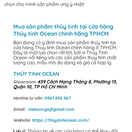
chọn cho mình sản phẩm ưng ý nhất!
Mua sản phẩm thủy tinh tại cửa hàng
Thủy tinh Ocean chính hãng TPHCM
Bạn đang có ý định mua sản phẩm thủy tinh tại
cửa hàng Thủy tinh Ocean chính hãng ở TPHCM.
Đây là một lựa chọn rất tốt, bởi vì Thủy Tinh
Ocean nổi tiếng với các sản phẩm thủy tinh chất
lượng cao, mẫu mã đa dạng và giá cả hợp lý.
THỦY TINH OCEAN
439 Cách Mạng Tháng 8, Phường 13,
Showroom:
Quận 10, TP Hồ Chí Minh
Hotline tư vấn:
0947.836.567
Email:
mekoongs@gmail.com
Website:
https://thuytinhocean.com/
Lưu ý:
Thông tin về các cửa hàng có thể thay đổi