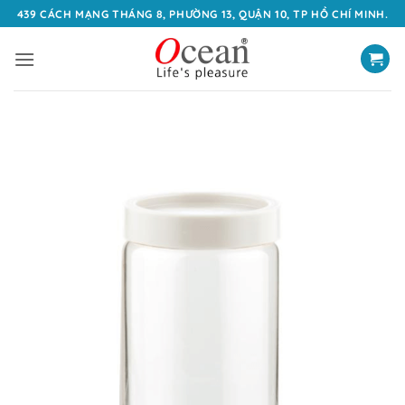
Bỏ
439 CÁCH MẠNG THÁNG 8, PHƯỜNG 13, QUẬN 10, TP HỒ CHÍ MINH.
qua
nội
dung