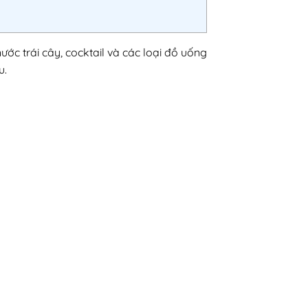
ớc trái cây, cocktail và các loại đồ uống
u.