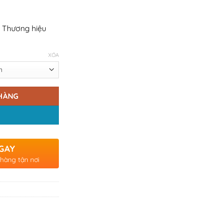
 Thương hiệu
XÓA
HÀNG
GAY
 hàng tận nơi