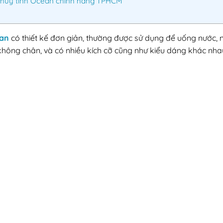
Thủy tinh Ocean chính hãng TPHCM
lan
có thiết kế đơn giản, thường được sử dụng để uống nước, nư
không chân, và có nhiều kích cỡ cũng như kiểu dáng khác nha