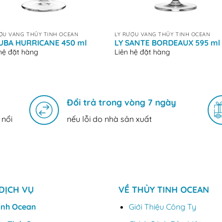
+
ỢU VANG THỦY TINH OCEAN
LY RƯỢU VANG THỦY TINH OCEAN
CUBA HURRICANE 450 ml
LY SANTE BORDEAUX 595 ml
 hệ đặt hàng
Liên hệ đặt hàng
Đổi trả trong vòng 7 ngày
 nổi
nếu lỗi do nhà sản xuất
DỊCH VỤ
VỀ THỦY TINH OCEAN
inh Ocean
Giới Thiệu Công Ty