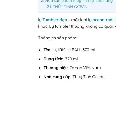
2.
Mua sản phẩm thủy tinh tại cửa hàng 
2.1.
THỦY TINH OCEAN
ly Tumbler đẹp
– một loại
ly ocean thái 
khác. Ly tumbler thường không có quai, 
Thông tin sản phẩm:
Tên:
Ly IRIS HI BALL 370 ml
Dung tích:
370 ml
Thương hiệu:
Ocean Việt Nam
Nhà cung cấp:
Thủy Tinh Ocean