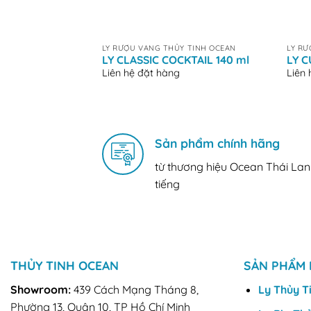
+
+
LY RƯỢU VANG THỦY TINH OCEAN
LY RƯ
LY CLASSIC COCKTAIL 140 ml
LY 
Liên hệ đặt hàng
Liên
Sản phẩm chính hãng
từ thương hiệu Ocean Thái Lan
tiếng
THỦY TINH OCEAN
SẢN PHẨM 
Showroom:
439 Cách Mạng Tháng 8,
Ly Thủy T
Phường 13, Quận 10, TP Hồ Chí Minh