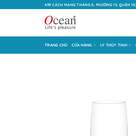
Bỏ
439 CÁCH MẠNG THÁNG 8, PHƯỜNG 13, QUẬN 10,
qua
nội
dung
TRANG CHỦ
CỬA HÀNG
LY THỦY TINH