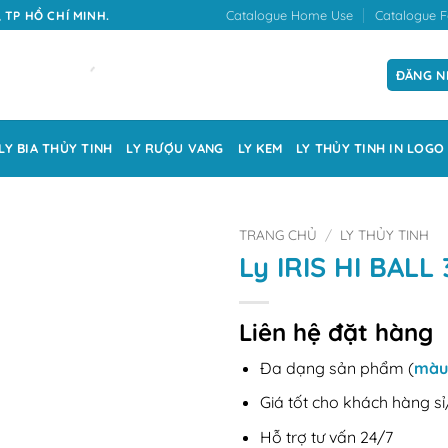
Catalogue Home Use
Catalogue F
 TP HỒ CHÍ MINH.
ĐĂNG N
LY BIA THỦY TINH
LY RƯỢU VANG
LY KEM
LY THỦY TINH IN LOGO
TRANG CHỦ
/
LY THỦY TINH
Ly IRIS HI BALL
Liên hệ đặt hàng
Đa dạng sản phẩm (
màu
Giá tốt cho khách hàng sỉ
Hỗ trợ tư vấn 24/7