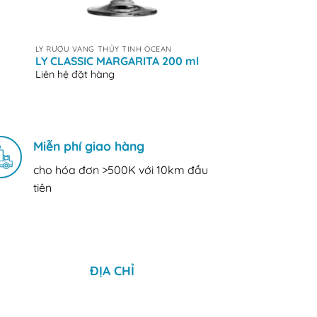
+
+
LY RƯỢU VANG THỦY TINH OCEAN
LY RƯỢU VANG THỦY T
LY CLASSIC MARGARITA 200 ml
LY SOCIETY WAT
Liên hệ đặt hàng
ml
Liên hệ đặt hàng
Miễn phí giao hàng
cho hóa đơn >500K với 10km đầu
tiên
ĐỊA CHỈ