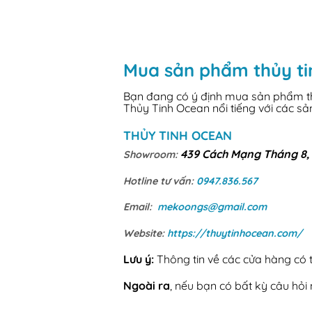
Mua sản phẩm thủy ti
Bạn đang có ý định mua sản phẩm thủ
Thủy Tinh Ocean nổi tiếng với các s
THỦY TINH OCEAN
439 Cách Mạng Tháng 8, 
Showroom:
Hotline tư vấn:
0947.836.567
Email:
mekoongs@gmail.com
Website:
https://thuytinhocean.com/
Lưu ý:
Thông tin về các cửa hàng có th
Ngoài ra
, nếu bạn có bất kỳ câu hỏ