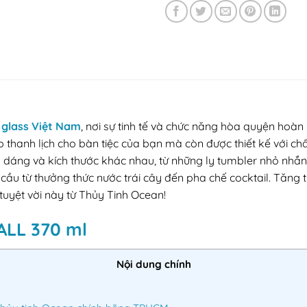
glass Việt Nam
, nơi sự tinh tế và chức năng hòa quyện hoà
thanh lịch cho bàn tiệc của bạn mà còn được thiết kế với chấ
ểu dáng và kích thước khác nhau, từ những ly tumbler nhỏ nhắ
ầu từ thưởng thức nước trái cây đến pha chế cocktail. Tăng
tuyệt vời này từ Thủy Tinh Ocean!
BALL 370 ml
Nội dung chính