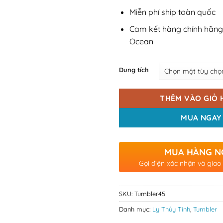
Miễn phí ship toàn quốc
Cam kết hàng chính hãng
Ocean
Dung tích
THÊM VÀO GIỎ 
MUA NGAY
MUA HÀNG N
Gọi điện xác nhận và giao
SKU:
Tumbler45
Danh mục:
Ly Thủy Tinh
,
Tumbler