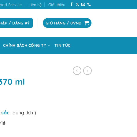
ood Service
Liên hệ
Giới thiệu
HẬP / ĐĂNG KÝ
GIỎ HÀNG /
0
VNĐ
CHÍNH SÁCH CÔNG TY
TIN TỨC
 370 ml
 sắc
, dung tích )
/lẻ