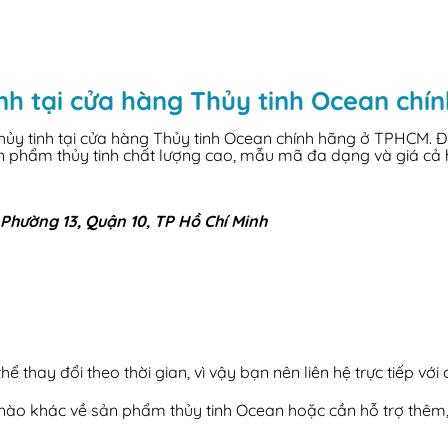
nh tại cửa hàng Thủy tinh Ocean ch
y tinh tại cửa hàng Thủy tinh Ocean chính hãng ở TPHCM. Đây 
ản phẩm thủy tinh chất lượng cao, mẫu mã đa dạng và giá cả 
Phường 13, Quận 10, TP Hồ Chí Minh
ể thay đổi theo thời gian, vì vậy bạn nên liên hệ trực tiếp với
i nào khác về sản phẩm thủy tinh Ocean hoặc cần hỗ trợ thêm