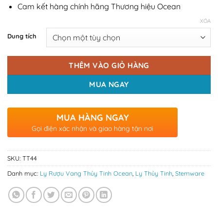
Cam kết hàng chính hãng Thương hiệu Ocean
XÓA
Dung tích
THÊM VÀO GIỎ HÀNG
MUA NGAY
MUA HÀNG NGAY
Gọi điện xác nhận và giao hàng tận nơi
SKU:
TT44
Danh mục:
Ly Rượu Vang Thủy Tinh Ocean
,
Ly Thủy Tinh
,
Stemware