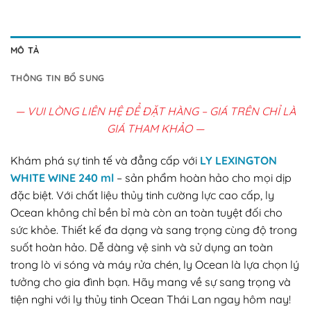
MÔ TẢ
THÔNG TIN BỔ SUNG
— VUI LÒNG LIÊN HỆ ĐỂ ĐẶT HÀNG – GIÁ TRÊN CHỈ LÀ
GIÁ THAM KHẢO —
Khám phá sự tinh tế và đẳng cấp với
LY LEXINGTON
WHITE WINE 240 ml
– sản phẩm hoàn hảo cho mọi dịp
đặc biệt. Với chất liệu thủy tinh cường lực cao cấp, ly
Ocean không chỉ bền bỉ mà còn an toàn tuyệt đối cho
sức khỏe. Thiết kế đa dạng và sang trọng cùng độ trong
suốt hoàn hảo. Dễ dàng vệ sinh và sử dụng an toàn
trong lò vi sóng và máy rửa chén, ly Ocean là lựa chọn lý
tưởng cho gia đình bạn. Hãy mang về sự sang trọng và
tiện nghi với ly thủy tinh Ocean Thái Lan ngay hôm nay!