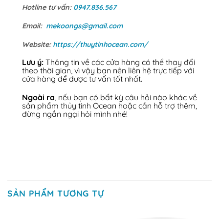
Hotline tư vấn:
0947.836.567
Email:
mekoongs@gmail.com
Website:
https://thuytinhocean.com/
Lưu ý:
Thông tin về các cửa hàng có thể thay đổi
theo thời gian, vì vậy bạn nên liên hệ trực tiếp với
cửa hàng để được tư vấn tốt nhất.
Ngoài ra
, nếu bạn có bất kỳ câu hỏi nào khác về
sản phẩm thủy tinh Ocean hoặc cần hỗ trợ thêm,
đừng ngần ngại hỏi mình nhé!
SẢN PHẨM TƯƠNG TỰ