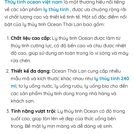
Thủy tinh ocean việt nam
là một thương hiệu nổi tiếng
về các sản phẩm
ly thủy tinh
, được ưa chuộng rộng rãi
vì chất lượng cao và thiết kế tinh tế. Một số đặc điểm nổi
bật của ly thủy tinh Ocean Thái Lan bao gồm:
Chất liệu cao cấp:
Ly thủy tinh Ocean được làm từ
thủy tinh cường lực, có độ bền cao và chịu được nhiệt
độ cao, giúp sử dụng an toàn trong lò vi sóng và máy
rửa chén.
Thiết kế đa dạng:
Ocean Thái Lan cung cấp nhiều
mẫu mã và kích thước khác nhau như
ly thủy tinh 240
ml
, từ ly uống nước, ly uống rượu, ly uống bia cho đến
các sản phẩm thủy tinh dùng trong nhà hàng và
khách sạn.
Tính năng vượt trội:
Ly thủy tinh Ocean có độ trong
suốt cao, giúp tôn lên vẻ đẹp của thức uống bên
trong. Bề mặt ly mịn màng và dễ dàng vệ sinh.