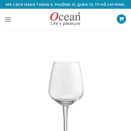
Bỏ
439 CÁCH MẠNG THÁNG 8, PHƯỜNG 13, QUẬN 10, TP HỒ CHÍ MINH.
qua
nội
dung