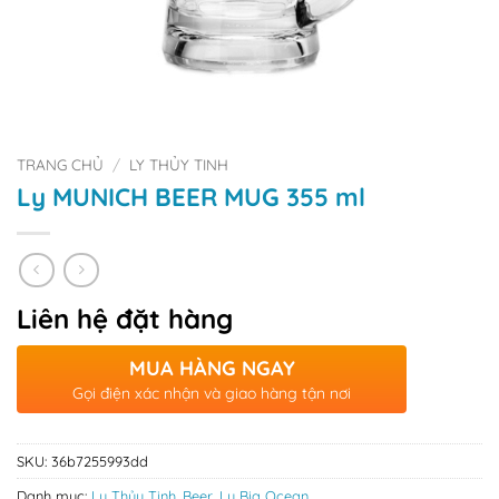
TRANG CHỦ
/
LY THỦY TINH
Ly MUNICH BEER MUG 355 ml
Liên hệ đặt hàng
MUA HÀNG NGAY
Gọi điện xác nhận và giao hàng tận nơi
SKU:
36b7255993dd
Danh mục:
Ly Thủy Tinh
,
Beer
,
Ly Bia Ocean