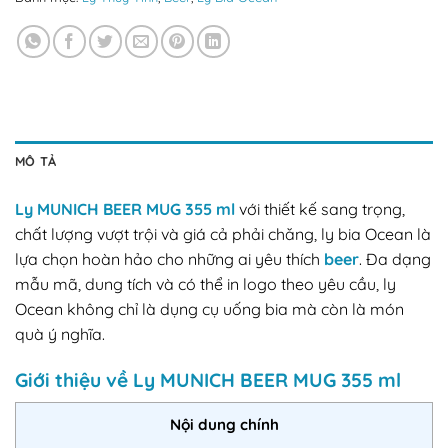
MÔ TẢ
Ly MUNICH BEER MUG 355 ml
với thiết kế sang trọng,
chất lượng vượt trội và giá cả phải chăng, ly bia Ocean là
lựa chọn hoàn hảo cho những ai yêu thích
beer
. Đa dạng
mẫu mã, dung tích và có thể in logo theo yêu cầu, ly
Ocean không chỉ là dụng cụ uống bia mà còn là món
quà ý nghĩa.
Giới thiệu về Ly MUNICH BEER MUG 355 ml
Nội dung chính