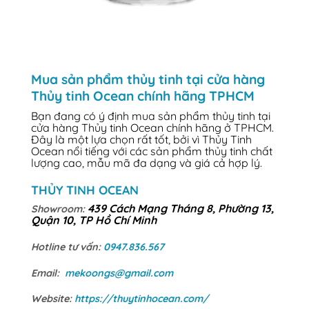
Mua sản phẩm thủy tinh tại cửa hàng
Thủy tinh Ocean chính hãng TPHCM
Bạn đang có ý định mua sản phẩm thủy tinh tại
cửa hàng Thủy tinh Ocean chính hãng ở TPHCM.
Đây là một lựa chọn rất tốt, bởi vì Thủy Tinh
Ocean nổi tiếng với các sản phẩm thủy tinh chất
lượng cao, mẫu mã đa dạng và giá cả hợp lý.
THỦY TINH OCEAN
439 Cách Mạng Tháng 8, Phường 13,
Showroom:
Quận 10, TP Hồ Chí Minh
Hotline tư vấn:
0947.836.567
Email:
mekoongs@gmail.com
Website:
https://thuytinhocean.com/