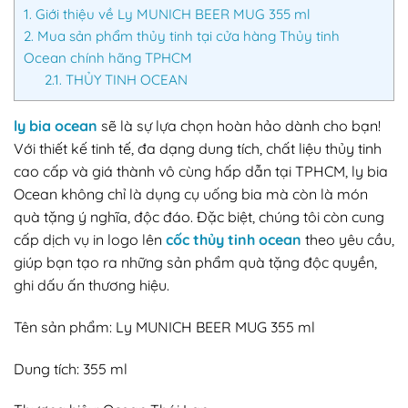
1.
Giới thiệu về Ly MUNICH BEER MUG 355 ml
2.
Mua sản phẩm thủy tinh tại cửa hàng Thủy tinh
Ocean chính hãng TPHCM
2.1.
THỦY TINH OCEAN
ly bia ocean
sẽ là sự lựa chọn hoàn hảo dành cho bạn!
Với thiết kế tinh tế, đa dạng dung tích, chất liệu thủy tinh
cao cấp và giá thành vô cùng hấp dẫn tại TPHCM, ly bia
Ocean không chỉ là dụng cụ uống bia mà còn là món
quà tặng ý nghĩa, độc đáo. Đặc biệt, chúng tôi còn cung
cấp dịch vụ in logo lên
cốc thủy tinh ocean
theo yêu cầu,
giúp bạn tạo ra những sản phẩm quà tặng độc quyền,
ghi dấu ấn thương hiệu.
Tên sản phẩm: Ly MUNICH BEER MUG 355 ml
Dung tích: 355 ml