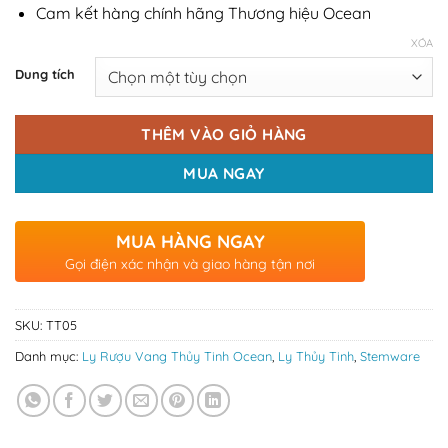
Cam kết hàng chính hãng Thương hiệu Ocean
XÓA
Dung tích
THÊM VÀO GIỎ HÀNG
MUA NGAY
MUA HÀNG NGAY
Gọi điện xác nhận và giao hàng tận nơi
SKU:
TT05
Danh mục:
Ly Rượu Vang Thủy Tinh Ocean
,
Ly Thủy Tinh
,
Stemware