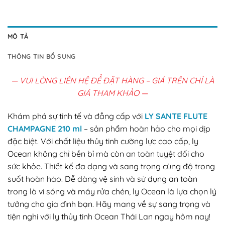
MÔ TẢ
THÔNG TIN BỔ SUNG
— VUI LÒNG LIÊN HỆ ĐỂ ĐẶT HÀNG – GIÁ TRÊN CHỈ LÀ
GIÁ THAM KHẢO —
Khám phá sự tinh tế và đẳng cấp với
LY SANTE FLUTE
CHAMPAGNE 210 ml
– sản phẩm hoàn hảo cho mọi dịp
đặc biệt. Với chất liệu thủy tinh cường lực cao cấp, ly
Ocean không chỉ bền bỉ mà còn an toàn tuyệt đối cho
sức khỏe. Thiết kế đa dạng và sang trọng cùng độ trong
suốt hoàn hảo. Dễ dàng vệ sinh và sử dụng an toàn
trong lò vi sóng và máy rửa chén, ly Ocean là lựa chọn lý
tưởng cho gia đình bạn. Hãy mang về sự sang trọng và
tiện nghi với ly thủy tinh Ocean Thái Lan ngay hôm nay!