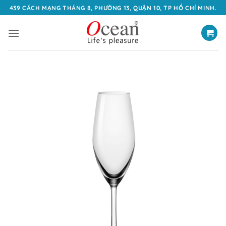
Bỏ
439 CÁCH MẠNG THÁNG 8, PHƯỜNG 13, QUẬN 10, TP HỒ CHÍ MINH.
qua
nội
dung