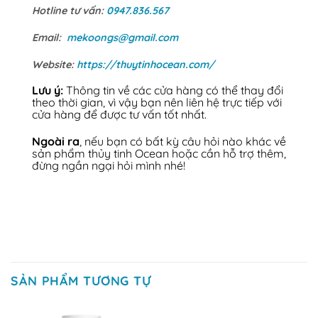
Hotline tư vấn:
0947.836.567
Email:
mekoongs@gmail.com
Website:
https://thuytinhocean.com/
Lưu ý:
Thông tin về các cửa hàng có thể thay đổi
theo thời gian, vì vậy bạn nên liên hệ trực tiếp với
cửa hàng để được tư vấn tốt nhất.
Ngoài ra
, nếu bạn có bất kỳ câu hỏi nào khác về
sản phẩm thủy tinh Ocean hoặc cần hỗ trợ thêm,
đừng ngần ngại hỏi mình nhé!
SẢN PHẨM TƯƠNG TỰ