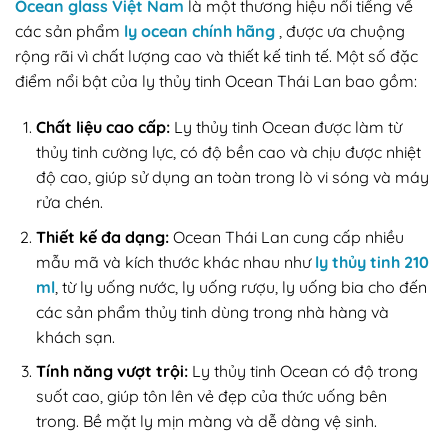
Ocean glass Việt Nam
là một thương hiệu nổi tiếng về
các sản phẩm
ly ocean chính hãng
, được ưa chuộng
rộng rãi vì chất lượng cao và thiết kế tinh tế. Một số đặc
điểm nổi bật của ly thủy tinh Ocean Thái Lan bao gồm:
Chất liệu cao cấp:
Ly thủy tinh Ocean được làm từ
thủy tinh cường lực, có độ bền cao và chịu được nhiệt
độ cao, giúp sử dụng an toàn trong lò vi sóng và máy
rửa chén.
Thiết kế đa dạng:
Ocean Thái Lan cung cấp nhiều
mẫu mã và kích thước khác nhau như
ly thủy tinh 210
ml
, từ ly uống nước, ly uống rượu, ly uống bia cho đến
các sản phẩm thủy tinh dùng trong nhà hàng và
khách sạn.
Tính năng vượt trội:
Ly thủy tinh Ocean có độ trong
suốt cao, giúp tôn lên vẻ đẹp của thức uống bên
trong. Bề mặt ly mịn màng và dễ dàng vệ sinh.