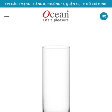
Bỏ
439 CÁCH MẠNG THÁNG 8, PHƯỜNG 13, QUẬN 10, TP HỒ CHÍ MINH.
qua
nội
dung