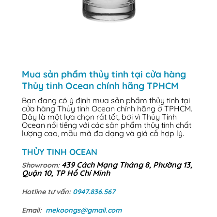
Mua sản phẩm thủy tinh tại cửa hàng
Thủy tinh Ocean chính hãng TPHCM
Bạn đang có ý định mua sản phẩm thủy tinh tại
cửa hàng Thủy tinh Ocean chính hãng ở TPHCM.
Đây là một lựa chọn rất tốt, bởi vì Thủy Tinh
Ocean nổi tiếng với các sản phẩm thủy tinh chất
lượng cao, mẫu mã đa dạng và giá cả hợp lý.
THỦY TINH OCEAN
439 Cách Mạng Tháng 8, Phường 13,
Showroom:
Quận 10, TP Hồ Chí Minh
Hotline tư vấn:
0947.836.567
Email:
mekoongs@gmail.com