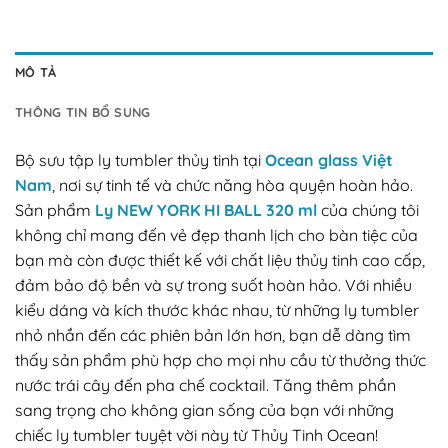
MÔ TẢ
THÔNG TIN BỔ SUNG
Bộ sưu tập ly tumbler thủy tinh tại
Ocean glass Việt
Nam
, nơi sự tinh tế và chức năng hòa quyện hoàn hảo.
Sản phẩm
Ly NEW YORK HI BALL 320 ml
của chúng tôi
không chỉ mang đến vẻ đẹp thanh lịch cho bàn tiệc của
bạn mà còn được thiết kế với chất liệu thủy tinh cao cấp,
đảm bảo độ bền và sự trong suốt hoàn hảo. Với nhiều
kiểu dáng và kích thước khác nhau, từ những ly tumbler
nhỏ nhắn đến các phiên bản lớn hơn, bạn dễ dàng tìm
thấy sản phẩm phù hợp cho mọi nhu cầu từ thưởng thức
nước trái cây đến pha chế cocktail. Tăng thêm phần
sang trọng cho không gian sống của bạn với những
chiếc ly tumbler tuyệt vời này từ Thủy Tinh Ocean!