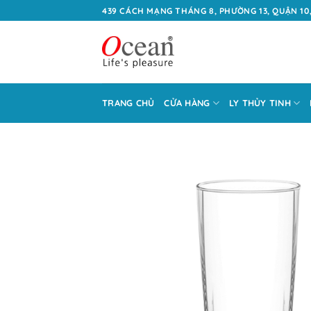
Bỏ
439 CÁCH MẠNG THÁNG 8, PHƯỜNG 13, QUẬN 10,
qua
nội
dung
TRANG CHỦ
CỬA HÀNG
LY THỦY TINH