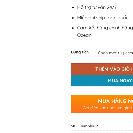
Hỗ trợ tư vấn 24/7
Miễn phí ship toàn quốc
Cam kết hàng chính hãng
Ocean
Dung tích
THÊM VÀO GIỎ 
MUA NGAY
MUA HÀNG N
Gọi điện xác nhận và giao
SKU:
Tumbler63