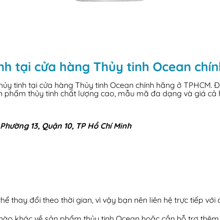
nh tại cửa hàng Thủy tinh Ocean ch
y tinh tại cửa hàng Thủy tinh Ocean chính hãng ở TPHCM. Đây 
ản phẩm thủy tinh chất lượng cao, mẫu mã đa dạng và giá cả 
Phường 13, Quận 10, TP Hồ Chí Minh
ể thay đổi theo thời gian, vì vậy bạn nên liên hệ trực tiếp với
i nào khác về sản phẩm thủy tinh Ocean hoặc cần hỗ trợ thêm