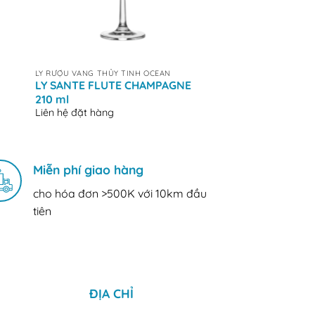
+
+
LY RƯỢU VANG THỦY TINH OCEAN
LY RƯỢU VANG THỦY T
LY SANTE FLUTE CHAMPAGNE
LY CLASSIC SAU
210 ml
135 ml
Liên hệ đặt hàng
Liên hệ đặt hàng
Miễn phí giao hàng
cho hóa đơn >500K với 10km đầu
tiên
ĐỊA CHỈ