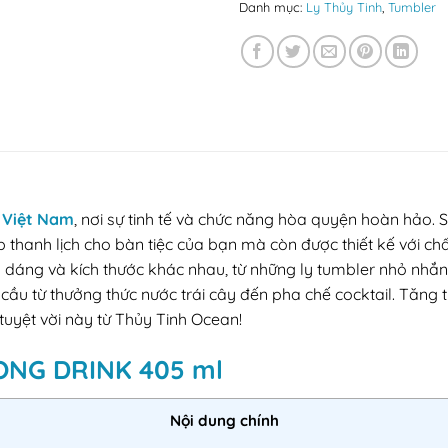
Danh mục:
Ly Thủy Tinh
,
Tumbler
 Việt Nam
, nơi sự tinh tế và chức năng hòa quyện hoàn hảo
thanh lịch cho bàn tiệc của bạn mà còn được thiết kế với chấ
ểu dáng và kích thước khác nhau, từ những ly tumbler nhỏ nhắ
ầu từ thưởng thức nước trái cây đến pha chế cocktail. Tăng
tuyệt vời này từ Thủy Tinh Ocean!
 LONG DRINK 405 ml
Nội dung chính