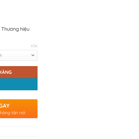
 Thương hiệu
XÓA
HÀNG
GAY
 hàng tận nơi