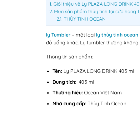
1.
Giới thiệu về Ly PLAZA LONG DRINK 40
2.
Mua sản phẩm thủy tinh tại cửa hàng 
2.1.
THỦY TINH OCEAN
ly Tumbler
– một loại
ly thủy tinh ocean
đồ uống khác. Ly tumbler thường không c
Thông tin sản phẩm:
Tên:
Ly PLAZA LONG DRINK 405 ml
Dung tích:
405 ml
Thương hiệu:
Ocean Việt Nam
Nhà cung cấp:
Thủy Tinh Ocean