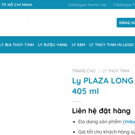
Catalogue Home Use
Catalogue F
 TP HỒ CHÍ MINH.
ĐĂNG N
LY BIA THỦY TINH
LY RƯỢU VANG
LY KEM
LY THỦY TINH IN LOGO
TRANG CHỦ
/
LY THỦY TINH
Ly PLAZA LONG
405 ml
Liên hệ đặt hàng
Đa dạng sản phẩm (
màu
Giá tốt cho khách hàng sỉ