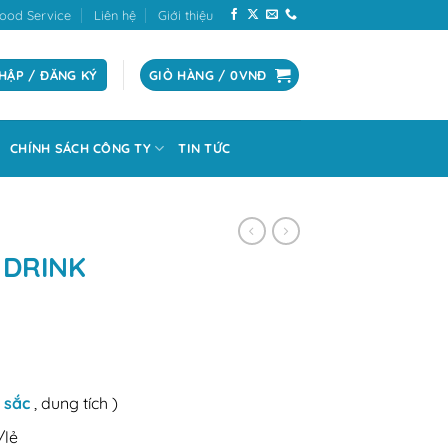
ood Service
Liên hệ
Giới thiệu
HẬP / ĐĂNG KÝ
GIỎ HÀNG /
0
VNĐ
CHÍNH SÁCH CÔNG TY
TIN TỨC
 DRINK
 sắc
, dung tích )
/lẻ