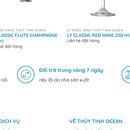
+
ỢU VANG THỦY TINH OCEAN
LY RƯỢU VANG THỦY TINH OCEAN
CLASSIC FLUTE CHAMPAGNE
LY CLASSIC RED WINE 230 ml
Liên hệ đặt hàng
ml
 hệ đặt hàng
Đổi trả trong vòng 7 ngày
 nổi
nếu lỗi do nhà sản xuất
DỊCH VỤ
VỀ THỦY TINH OCEAN