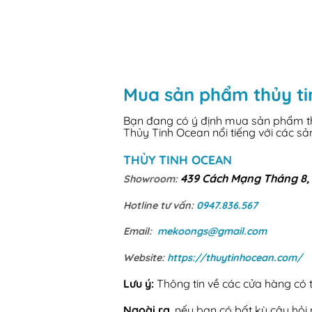
Mua sản phẩm thủy ti
Bạn đang có ý định mua sản phẩm thủ
Thủy Tinh Ocean nổi tiếng với các s
THỦY TINH OCEAN
439 Cách Mạng Tháng 8, 
Showroom:
Hotline tư vấn:
0947.836.567
Email:
mekoongs@gmail.com
Website:
https://thuytinhocean.com/
Lưu ý:
Thông tin về các cửa hàng có th
Ngoài ra
, nếu bạn có bất kỳ câu hỏ