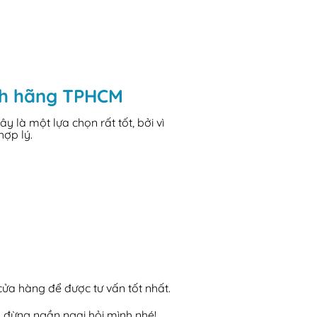
ính hãng TPHCM
là một lựa chọn rất tốt, bởi vì
hợp lý.
 cửa hàng để được tư vấn tốt nhất.
, đừng ngần ngại hỏi mình nhé!