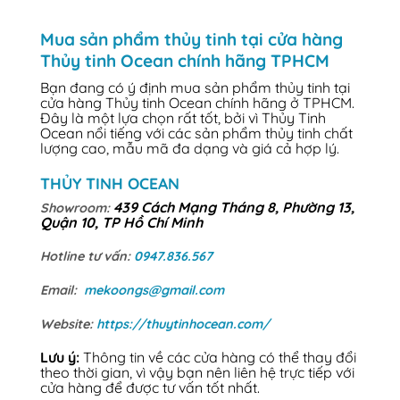
Mua sản phẩm thủy tinh tại cửa hàng
Thủy tinh Ocean chính hãng TPHCM
Bạn đang có ý định mua sản phẩm thủy tinh tại
cửa hàng Thủy tinh Ocean chính hãng ở TPHCM.
Đây là một lựa chọn rất tốt, bởi vì Thủy Tinh
Ocean nổi tiếng với các sản phẩm thủy tinh chất
lượng cao, mẫu mã đa dạng và giá cả hợp lý.
THỦY TINH OCEAN
439 Cách Mạng Tháng 8, Phường 13,
Showroom:
Quận 10, TP Hồ Chí Minh
Hotline tư vấn:
0947.836.567
Email:
mekoongs@gmail.com
Website:
https://thuytinhocean.com/
Lưu ý:
Thông tin về các cửa hàng có thể thay đổi
theo thời gian, vì vậy bạn nên liên hệ trực tiếp với
cửa hàng để được tư vấn tốt nhất.