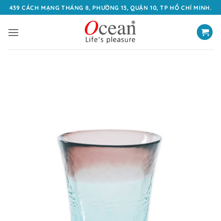
Bỏ
439 CÁCH MẠNG THÁNG 8, PHƯỜNG 13, QUẬN 10, TP HỒ CHÍ MINH.
qua
nội
dung