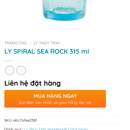
TRANG CHỦ
/
LY THỦY TINH
LY SPIRAL SEA ROCK 315 ml
Liên hệ đặt hàng
MUA HÀNG NGAY
Gọi điện xác nhận và giao hàng tận nơi
SKU:
ebc7afee2381
Danh mục:
Ly Thủy Tinh
,
Handmade Color Glass