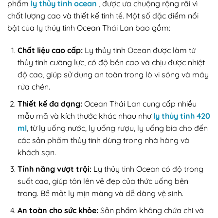
phẩm
ly thủy tinh ocean
, được ưa chuộng rộng rãi vì
chất lượng cao và thiết kế tinh tế. Một số đặc điểm nổi
bật của ly thủy tinh Ocean Thái Lan bao gồm:
Chất liệu cao cấp:
Ly thủy tinh Ocean được làm từ
thủy tinh cường lực, có độ bền cao và chịu được nhiệt
độ cao, giúp sử dụng an toàn trong lò vi sóng và máy
rửa chén.
Thiết kế đa dạng:
Ocean Thái Lan cung cấp nhiều
mẫu mã và kích thước khác nhau như
ly thủy tinh 420
ml
, từ ly uống nước, ly uống rượu, ly uống bia cho đến
các sản phẩm thủy tinh dùng trong nhà hàng và
khách sạn.
Tính năng vượt trội:
Ly thủy tinh Ocean có độ trong
suốt cao, giúp tôn lên vẻ đẹp của thức uống bên
trong. Bề mặt ly mịn màng và dễ dàng vệ sinh.
An toàn cho sức khỏe:
Sản phẩm không chứa chì và