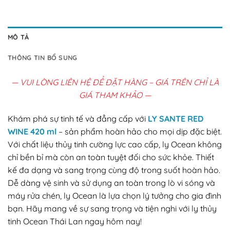
MÔ TẢ
THÔNG TIN BỔ SUNG
— VUI LÒNG LIÊN HỆ ĐỂ ĐẶT HÀNG – GIÁ TRÊN CHỈ LÀ
GIÁ THAM KHẢO —
Khám phá sự tinh tế và đẳng cấp với
LY SANTE RED
WINE 420 ml
– sản phẩm hoàn hảo cho mọi dịp đặc biệt.
Với chất liệu thủy tinh cường lực cao cấp, ly Ocean không
chỉ bền bỉ mà còn an toàn tuyệt đối cho sức khỏe. Thiết
kế đa dạng và sang trọng cùng độ trong suốt hoàn hảo.
Dễ dàng vệ sinh và sử dụng an toàn trong lò vi sóng và
máy rửa chén, ly Ocean là lựa chọn lý tưởng cho gia đình
bạn. Hãy mang về sự sang trọng và tiện nghi với ly thủy
tinh Ocean Thái Lan ngay hôm nay!