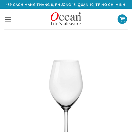
Bỏ
439 CÁCH MẠNG THÁNG 8, PHƯỜNG 13, QUẬN 10, TP HỒ CHÍ MINH.
qua
nội
dung