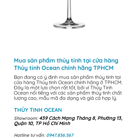
Mua sản phẩm thủy tinh tại cửa hàng
Thủy tinh Ocean chính hãng TPHCM
Bạn đang có ý định mua sản phẩm thủy tinh tại
cửa hàng Thủy tinh Ocean chính hãng ở TPHCM.
Đây là một lựa chọn rất tốt, bởi vì Thủy Tinh
Ocean nổi tiếng với các sản phẩm thủy tinh chất
lượng cao, mẫu mã đa dạng và giá cả hợp lý.
THỦY TINH OCEAN
439 Cách Mạng Tháng 8, Phường 13,
Showroom:
Quận 10, TP Hồ Chí Minh
Hotline tư vấn:
0947.836.567