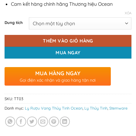
Cam kết hàng chính hãng Thương hiệu Ocean
XÓA
Dung tích
THÊM VÀO GIỎ HÀNG
MUA NGAY
MUA HÀNG NGAY
Gọi điện xác nhận và giao hàng tận nơi
SKU:
TT03
Danh mục:
Ly Rượu Vang Thủy Tinh Ocean
,
Ly Thủy Tinh
,
Stemware