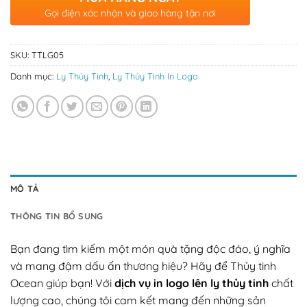
Gọi điện xác nhận và giao hàng tận nơi
SKU:
TTLG05
Danh mục:
Ly Thủy Tinh
,
Ly Thủy Tinh In Logo
MÔ TẢ
THÔNG TIN BỔ SUNG
Bạn đang tìm kiếm một món quà tặng độc đáo, ý nghĩa
và mang đậm dấu ấn thương hiệu? Hãy để Thủy tinh
Ocean giúp bạn! Với
dịch vụ in logo lên ly thủy tinh
chất
lượng cao, chúng tôi cam kết mang đến những sản