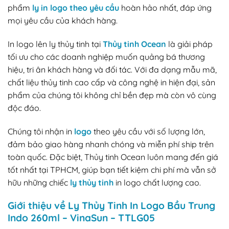
phẩm
ly in logo theo yêu cầu
hoàn hảo nhất, đáp ứng
mọi yêu cầu của khách hàng.
In logo lên ly thủy tinh tại
Thủy tinh Ocean
là giải pháp
tối ưu cho các doanh nghiệp muốn quảng bá thương
hiệu, tri ân khách hàng và đối tác. Với đa dạng mẫu mã,
chất liệu thủy tinh cao cấp và công nghệ in hiện đại, sản
phẩm của chúng tôi không chỉ bền đẹp mà còn vô cùng
độc đáo.
Chúng tôi nhận in
logo
theo yêu cầu với số lượng lớn,
đảm bảo giao hàng nhanh chóng và miễn phí ship trên
toàn quốc. Đặc biệt, Thủy tinh Ocean luôn mang đến giá
tốt nhất tại TPHCM, giúp bạn tiết kiệm chi phí mà vẫn sở
hữu những chiếc
ly thủy tinh
in logo chất lượng cao.
Giới thiệu về Ly Thủy Tinh In Logo Bầu Trung
Indo 260ml – VinaSun – TTLG05