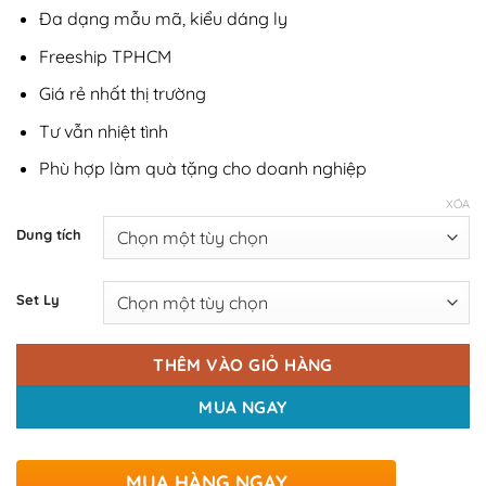
Đa dạng mẫu mã, kiểu dáng ly
Freeship TPHCM
Giá rẻ nhất thị trường
Tư vẫn nhiệt tình
Phù hợp làm quà tặng cho doanh nghiệp
XÓA
Dung tích
Set Ly
THÊM VÀO GIỎ HÀNG
MUA NGAY
MUA HÀNG NGAY