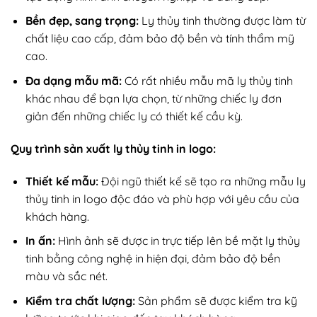
Bền đẹp, sang trọng:
Ly thủy tinh thường được làm từ
chất liệu cao cấp, đảm bảo độ bền và tính thẩm mỹ
cao.
Đa dạng mẫu mã:
Có rất nhiều mẫu mã ly thủy tinh
khác nhau để bạn lựa chọn, từ những chiếc ly đơn
giản đến những chiếc ly có thiết kế cầu kỳ.
Quy trình sản xuất ly thủy tinh in logo:
Thiết kế mẫu:
Đội ngũ thiết kế sẽ tạo ra những mẫu ly
thủy tinh in logo độc đáo và phù hợp với yêu cầu của
khách hàng.
In ấn:
Hình ảnh sẽ được in trực tiếp lên bề mặt ly thủy
tinh bằng công nghệ in hiện đại, đảm bảo độ bền
màu và sắc nét.
Kiểm tra chất lượng:
Sản phẩm sẽ được kiểm tra kỹ