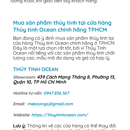
lưỡng trước khi giao đến tay khách hàng.
Mua sản phẩm thủy tinh tại cửa hàng
Thủy tinh Ocean chính hãng TPHCM
Bạn đang có ý định mua sản phẩm thủy tinh tại
cửa hàng Thủy tinh Ocean chính hãng ở TPHCM.
Đây là một lựa chọn rất tốt, bởi vì Thủy Tinh
Ocean nổi tiếng với các sản phẩm thủy tinh chất
lượng cao, mẫu mã đa dạng và giá cả hợp lý.
THỦY TINH OCEAN
439 Cách Mạng Tháng 8, Phường 13,
Showroom:
Quận 10, TP Hồ Chí Minh
Hotline tư vấn:
0947.836.567
Email:
mekoongs@gmail.com
Website:
https://thuytinhocean.com/
Lưu ý:
Thông tin về các cửa hàng có thể thay đổi