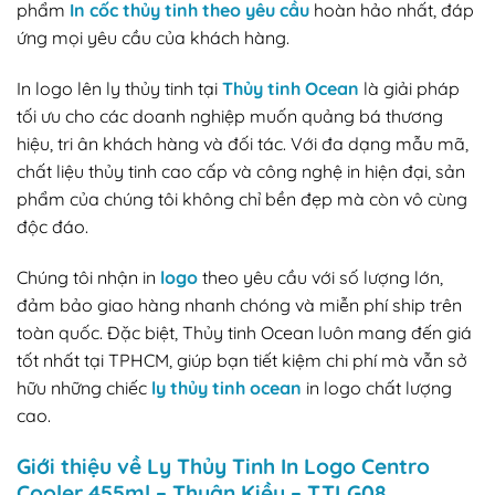
phẩm
In cốc thủy tinh theo yêu cầu
hoàn hảo nhất, đáp
ứng mọi yêu cầu của khách hàng.
In logo lên ly thủy tinh tại
Thủy tinh Ocean
là giải pháp
tối ưu cho các doanh nghiệp muốn quảng bá thương
hiệu, tri ân khách hàng và đối tác. Với đa dạng mẫu mã,
chất liệu thủy tinh cao cấp và công nghệ in hiện đại, sản
phẩm của chúng tôi không chỉ bền đẹp mà còn vô cùng
độc đáo.
Chúng tôi nhận in
logo
theo yêu cầu với số lượng lớn,
đảm bảo giao hàng nhanh chóng và miễn phí ship trên
toàn quốc. Đặc biệt, Thủy tinh Ocean luôn mang đến giá
tốt nhất tại TPHCM, giúp bạn tiết kiệm chi phí mà vẫn sở
hữu những chiếc
ly thủy tinh ocean
in logo chất lượng
cao.
Giới thiệu về Ly Thủy Tinh In Logo Centro
Cooler 455ml – Thuận Kiều – TTLG08