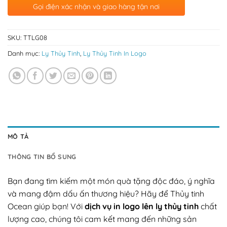
Gọi điện xác nhận và giao hàng tận nơi
SKU:
TTLG08
Danh mục:
Ly Thủy Tinh
,
Ly Thủy Tinh In Logo
MÔ TẢ
THÔNG TIN BỔ SUNG
Bạn đang tìm kiếm một món quà tặng độc đáo, ý nghĩa
và mang đậm dấu ấn thương hiệu? Hãy để Thủy tinh
Ocean giúp bạn! Với
dịch vụ in logo lên ly thủy tinh
chất
lượng cao, chúng tôi cam kết mang đến những sản