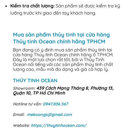
Kiểm tra chất lượng:
Sản phẩm sẽ được kiểm tra kỹ
lưỡng trước khi giao đến tay khách hàng.
Mua sản phẩm thủy tinh tại cửa hàng
Thủy tinh Ocean chính hãng TPHCM
Bạn đang có ý định mua sản phẩm thủy tinh tại
cửa hàng Thủy tinh Ocean chính hãng ở TPHCM.
Đây là một lựa chọn rất tốt, bởi vì Thủy Tinh
Ocean nổi tiếng với các sản phẩm thủy tinh chất
lượng cao, mẫu mã đa dạng và giá cả hợp lý.
THỦY TINH OCEAN
439 Cách Mạng Tháng 8, Phường 13,
Showroom:
Quận 10, TP Hồ Chí Minh
Hotline tư vấn:
0947.836.567
Email:
mekoongs@gmail.com
Website:
https://thuytinhocean.com/