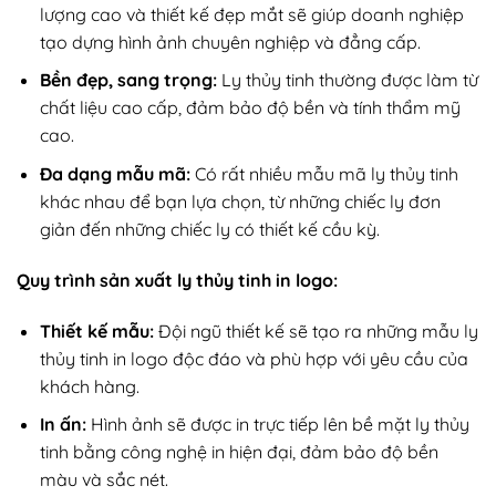
lượng cao và thiết kế đẹp mắt sẽ giúp doanh nghiệp
tạo dựng hình ảnh chuyên nghiệp và đẳng cấp.
Bền đẹp, sang trọng:
Ly thủy tinh thường được làm từ
chất liệu cao cấp, đảm bảo độ bền và tính thẩm mỹ
cao.
Đa dạng mẫu mã:
Có rất nhiều mẫu mã ly thủy tinh
khác nhau để bạn lựa chọn, từ những chiếc ly đơn
giản đến những chiếc ly có thiết kế cầu kỳ.
Quy trình sản xuất ly thủy tinh in logo:
Thiết kế mẫu:
Đội ngũ thiết kế sẽ tạo ra những mẫu ly
thủy tinh in logo độc đáo và phù hợp với yêu cầu của
khách hàng.
In ấn:
Hình ảnh sẽ được in trực tiếp lên bề mặt ly thủy
tinh bằng công nghệ in hiện đại, đảm bảo độ bền
màu và sắc nét.