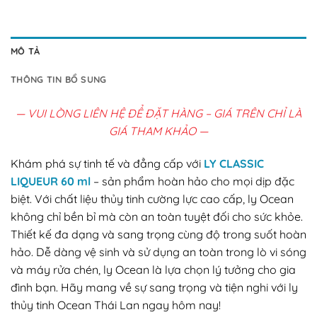
MÔ TẢ
THÔNG TIN BỔ SUNG
— VUI LÒNG LIÊN HỆ ĐỂ ĐẶT HÀNG – GIÁ TRÊN CHỈ LÀ
GIÁ THAM KHẢO —
Khám phá sự tinh tế và đẳng cấp với
LY CLASSIC
LIQUEUR 60 ml
– sản phẩm hoàn hảo cho mọi dịp đặc
biệt. Với chất liệu thủy tinh cường lực cao cấp, ly Ocean
không chỉ bền bỉ mà còn an toàn tuyệt đối cho sức khỏe.
Thiết kế đa dạng và sang trọng cùng độ trong suốt hoàn
hảo. Dễ dàng vệ sinh và sử dụng an toàn trong lò vi sóng
và máy rửa chén, ly Ocean là lựa chọn lý tưởng cho gia
đình bạn. Hãy mang về sự sang trọng và tiện nghi với ly
thủy tinh Ocean Thái Lan ngay hôm nay!