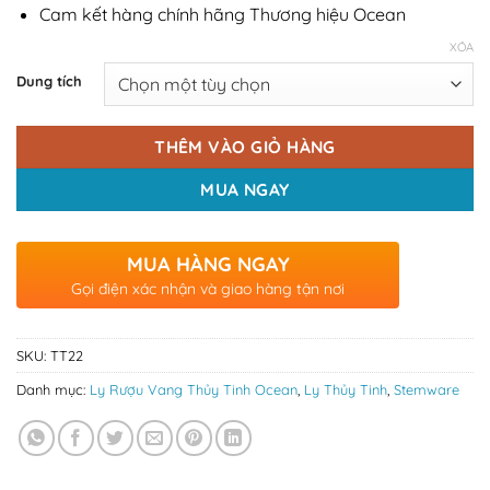
Cam kết hàng chính hãng Thương hiệu Ocean
XÓA
Dung tích
THÊM VÀO GIỎ HÀNG
MUA NGAY
MUA HÀNG NGAY
Gọi điện xác nhận và giao hàng tận nơi
SKU:
TT22
Danh mục:
Ly Rượu Vang Thủy Tinh Ocean
,
Ly Thủy Tinh
,
Stemware