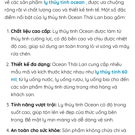
về các sản phẩm
ly thủy tinh ocean
, được ưa chuộng
rộng rãi vì chất lượng cao và thiết kế tinh tế. Một số đặc
điểm nổi bật của ly thủy tinh Ocean Thái Lan bao gồm:
Chất liệu cao cấp:
Ly thủy tinh Ocean được làm từ
thủy tinh cường lực, có độ bền cao và chịu được nhiệt
độ cao, giúp sử dụng an toàn trong lò vi sóng và máy
rửa chén.
Thiết kế đa dạng:
Ocean Thái Lan cung cấp nhiều
mẫu mã và kích thước khác nhau như
ly thủy tinh 60
ml
, từ ly uống nước, ly uống rượu, ly uống bia cho đến
các sản phẩm thủy tinh dùng trong nhà hàng và
khách sạn.
Tính năng vượt trội:
Ly thủy tinh Ocean có độ trong
suốt cao, giúp tôn lên vẻ đẹp của thức uống bên
trong. Bề mặt ly mịn màng và dễ dàng vệ sinh.
An toàn cho sức khỏe:
Sản phẩm không chứa chì và