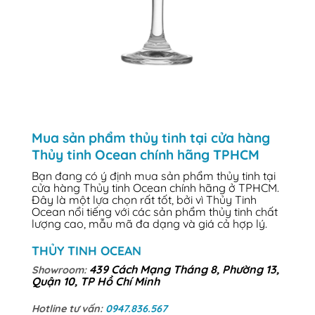
Mua sản phẩm thủy tinh tại cửa hàng
Thủy tinh Ocean chính hãng TPHCM
Bạn đang có ý định mua sản phẩm thủy tinh tại
cửa hàng Thủy tinh Ocean chính hãng ở TPHCM.
Đây là một lựa chọn rất tốt, bởi vì Thủy Tinh
Ocean nổi tiếng với các sản phẩm thủy tinh chất
lượng cao, mẫu mã đa dạng và giá cả hợp lý.
THỦY TINH OCEAN
439 Cách Mạng Tháng 8, Phường 13,
Showroom:
Quận 10, TP Hồ Chí Minh
Hotline tư vấn:
0947.836.567