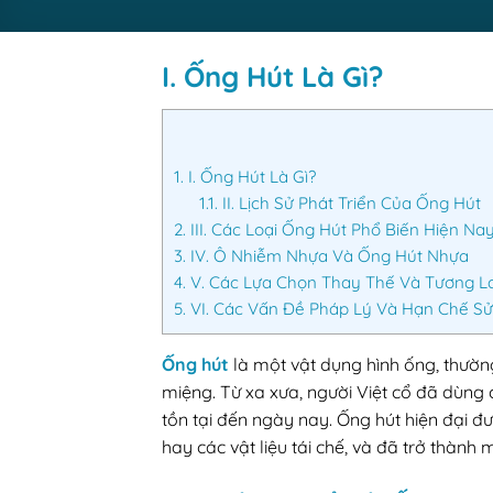
I. Ống Hút Là Gì?
1.
I. Ống Hút Là Gì?
1.1.
II. Lịch Sử Phát Triển Của Ống Hút
2.
III. Các Loại Ống Hút Phổ Biến Hiện Na
3.
IV. Ô Nhiễm Nhựa Và Ống Hút Nhựa
4.
V. Các Lựa Chọn Thay Thế Và Tương L
5.
VI. Các Vấn Đề Pháp Lý Và Hạn Chế S
Ống hút
là một vật dụng hình ống, thườn
miệng. Từ xa xưa, người Việt cổ đã dùng
tồn tại đến ngày nay. Ống hút hiện đại đư
hay các vật liệu tái chế, và đã trở thành