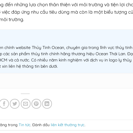
 đến những lựa chọn thân thiện với môi trường và tiện lợi ch
ở việc đáp ứng nhu cầu tiêu dùng mà còn là một biểu tượng c
 môi trường.
ên chính website Thủy Tinh Ocean, chuyên gia trong lĩnh vực thủy tinh
p các sản phẩm thủy tinh chính hãng thương hiệu Ocean Thái Lan. Đạ
TPHCM và cả nước. Có nhiều năm kinh nghiệm với dịch vụ in logo ly thủy
 xin liên hệ thông tin bên dưới.
đăng trong
Tin tức
. Đánh dấu
liên kết thường trực
.