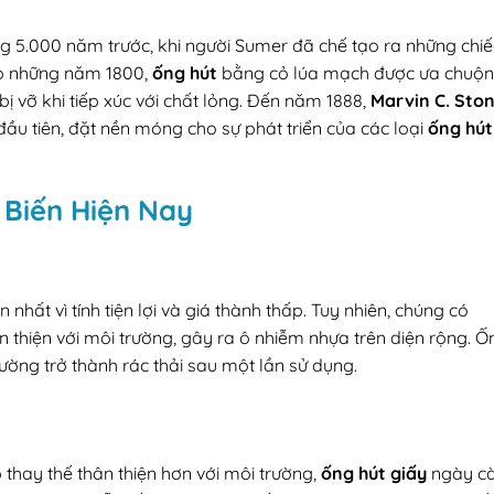
g 5.000 năm trước, khi người Sumer đã chế tạo ra những chiế
ào những năm 1800,
ống hút
bằng cỏ lúa mạch được ưa chuộ
bị vỡ khi tiếp xúc với chất lỏng. Đến năm 1888,
Marvin C. Sto
ầu tiên, đặt nền móng cho sự phát triển của các loại
ống hút
ổ Biến Hiện Nay
n nhất vì tính tiện lợi và giá thành thấp. Tuy nhiên, chúng có
 thiện với môi trường, gây ra ô nhiễm nhựa trên diện rộng. Ố
ờng trở thành rác thải sau một lần sử dụng.
thay thế thân thiện hơn với môi trường,
ống hút giấy
ngày c