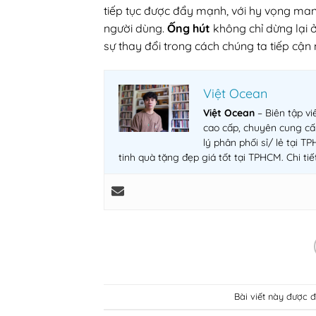
tiếp tục được đẩy mạnh, với hy vọng mang
người dùng.
Ống hút
không chỉ dừng lại 
sự thay đổi trong cách chúng ta tiếp cận
Việt Ocean
Việt Ocean
– Biên tập vi
cao cấp, chuyên cung cấ
lý phân phối sỉ/ lẻ tại 
tinh quà tặng đẹp giá tốt tại TPHCM. Chi tiết
Bài viết này được 