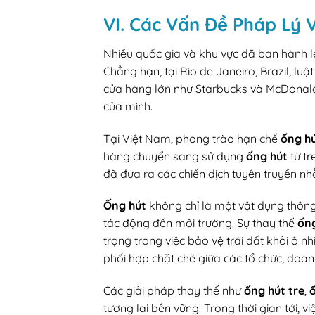
VI. Các Vấn Đề Pháp Lý
Nhiều quốc gia và khu vực đã ban hành
Chẳng hạn, tại Rio de Janeiro, Brazil, lu
cửa hàng lớn như Starbucks và McDonald
của mình.
Tại Việt Nam, phong trào hạn chế
ống h
hàng chuyển sang sử dụng
ống hút
từ tr
đã đưa ra các chiến dịch tuyên truyền nh
Ống hút
không chỉ là một vật dụng thôn
tác động đến môi trường. Sự thay thế
ốn
trọng trong việc bảo vệ trái đất khỏi ô n
phối hợp chặt chẽ giữa các tổ chức, doan
Các giải pháp thay thế như
ống hút tre
,
ố
tương lai bền vững. Trong thời gian tới, v