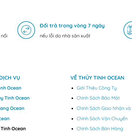
Đổi trả trong vòng 7 ngày
 nổi
nếu lỗi do nhà sản xuất
DỊCH VỤ
VỀ THỦY TINH OCEAN
inh Ocean
Giới Thiệu Công Ty
ủy Tinh Ocean
Chính Sách Bảo Mật
Vang Ocean
Chính Sách Giao Nhận và 
cean
Chính Sách Vận Chuyển
 Tinh Ocean
Chính Sách Bán Hàng