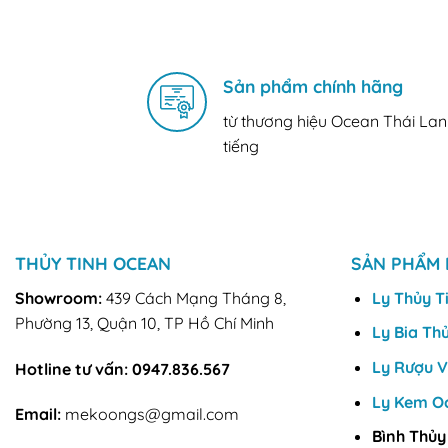
Sản phẩm chính hãng
từ thương hiệu Ocean Thái Lan
tiếng
THỦY TINH OCEAN
SẢN PHẨM 
Showroom:
439 Cách Mạng Tháng 8,
Ly Thủy T
Phường 13, Quận 10, TP Hồ Chí Minh
Ly Bia Th
Ly Rượu 
Hotline tư vấn:
0947.836.567
Ly Kem O
Email:
mekoongs@gmail.com
Bình Thủy