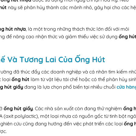
hút
này sẽ phân hủy thành các mảnh nhỏ, gây hại cho các hệ
ng hút nhựa
, là một trong những thách thức lớn đối với môi
ộng để nâng cao nhận thức và giảm thiểu việc sử dụng
ống hú
hế Và Tương Lai Của Ống Hút
trường đã thúc đẩy các doanh nghiệp và cá nhân tìm kiếm nh
c loại
ống hút
làm từ vật liệu tái chế hoặc có thể phân hủy sin
g hút giấy
đang là lựa chọn phổ biến tại nhiều chuỗi
cửa hàn
 ở
ống hút giấy
. Các nhà sản xuất còn đang thử nghiệm
ống 
A (axit polylactic), một loại nhựa có nguồn gốc từ tinh bột ngô
 nghiên cứu cũng đang hướng đến việc phát triển các loại
ống 
ược.