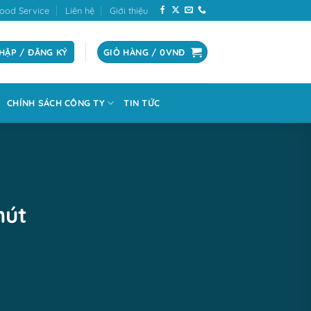
ood Service
Liên hệ
Giới thiệu
HẬP / ĐĂNG KÝ
GIỎ HÀNG /
0
VNĐ
CHÍNH SÁCH CÔNG TY
TIN TỨC
hút