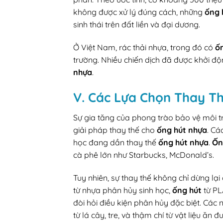
không được xử lý đúng cách, những
ống 
sinh thái trên đất liền và đại dương.
Ở Việt Nam, rác thải nhựa, trong đó có
ố
trường. Nhiều chiến dịch đã được khởi đ
nhựa
.
V. Các Lựa Chọn Thay T
Sự gia tăng của phong trào bảo vệ môi 
giải pháp thay thế cho
ống hút nhựa
. Cá
học đang dần thay thế
ống hút nhựa
.
Ốn
cà phê lớn như Starbucks, McDonald’s.
Tuy nhiên, sự thay thế không chỉ dừng lại
từ nhựa phân hủy sinh học,
ống hút
từ PL
đòi hỏi điều kiện phân hủy đặc biệt. Các
từ lá cây, tre, và thậm chí từ vật liệu ăn đ