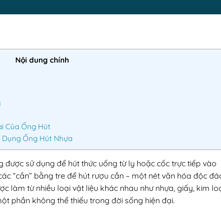
Nội dung chính
y
ai Của Ống Hút
ử Dụng Ống Hút Nhựa
g được sử dụng để hút thức uống từ ly hoặc cốc trực tiếp vào
 các “cần” bằng tre để hút rượu cần – một nét văn hóa độc đá
ợc làm từ nhiều loại vật liệu khác nhau như nhựa, giấy, kim loạ
 một phần không thể thiếu trong đời sống hiện đại.