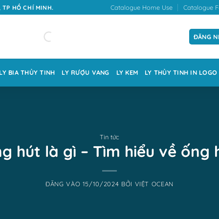
Catalogue Home Use
Catalogue F
 TP HỒ CHÍ MINH.
ĐĂNG N
LY BIA THỦY TINH
LY RƯỢU VANG
LY KEM
LY THỦY TINH IN LOGO
Tin tức
g hút là gì – Tìm hiểu về ống 
ĐĂNG VÀO
15/10/2024
BỞI
VIỆT OCEAN