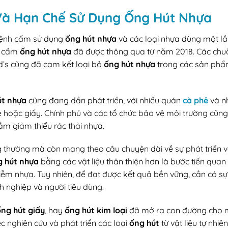
 Và Hạn Chế Sử Dụng Ống Hút Nhựa
 lệnh cấm sử dụng
ống hút nhựa
và các loại nhựa dùng một lầ
ật cấm
ống hút nhựa
đã được thông qua từ năm 2018. Các chu
’s cũng đã cam kết loại bỏ
ống hút nhựa
trong các sản ph
út nhựa
cũng đang dần phát triển, với nhiều quán
cà phê
và n
e hoặc giấy. Chính phủ và các tổ chức bảo vệ môi trường cũng
ằm giảm thiểu rác thải nhựa.
g thường mà còn mang theo câu chuyện dài về sự phát triển 
g hút nhựa
bằng các vật liệu thân thiện hơn là bước tiến quan
hiễm nhựa. Tuy nhiên, để đạt được kết quả bền vững, cần có sự
h nghiệp và người tiêu dùng.
ng hút giấy
, hay
ống hút kim loại
đã mở ra con đường cho 
iệc nghiên cứu và phát triển các loại
ống hút
từ vật liệu tự nhiê