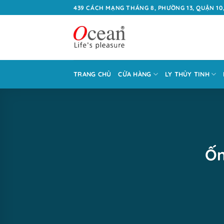
Bỏ
439 CÁCH MẠNG THÁNG 8, PHƯỜNG 13, QUẬN 10,
qua
nội
dung
TRANG CHỦ
CỬA HÀNG
LY THỦY TINH
Ốn