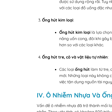
được sử dụng rộng rãi. Tuy n
với các loại đồ uống đặc như
Ống hút kim loại
:
Ống hút kim loại
là lựa chọn
năng uốn cong, đôi khi gây b
hơn so với các loại khác.
Ống hút tre, cỏ và vật liệu tự nhiên
:
Các loại
ống hút
làm từ tre, 
mới. Những loại này không ch
việc tận dụng nguồn tài nguy
IV. Ô Nhiễm Nhựa Và Ốn
Vấn đề ô nhiễm nhựa đã trở thành mối lo
phần. Theo ước tính, có khoảng 500 triệ