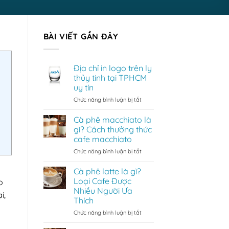
BÀI VIẾT GẦN ĐÂY
Địa chỉ in logo trên ly
thủy tinh tại TPHCM
uy tín
ở
Chức năng bình luận bị tắt
Địa
chỉ
Cà phê macchiato là
in
gì? Cách thưởng thức
logo
cafe macchiato
trên
ở
Chức năng bình luận bị tắt
ly
Cà
thủy
phê
tinh
Cà phê latte là gì?
macchiato
tại
Loại Cafe Được
o
là
TPHCM
Nhiều Người Ưa
i,
gì?
uy
Thích
Cách
tín
thưởng
ở
Chức năng bình luận bị tắt
thức
Cà
cafe