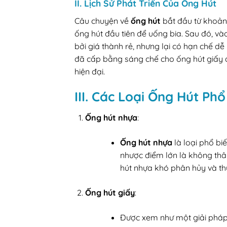
II. Lịch Sử Phát Triển Của Ống Hút
Câu chuyện về
ống hút
bắt đầu từ khoản
ống hút đầu tiên để uống bia. Sau đó, v
bởi giá thành rẻ, nhưng lại có hạn chế dễ 
đã cấp bằng sáng chế cho ống hút giấy đ
hiện đại.
III. Các Loại Ống Hút Ph
Ống hút nhựa
:
Ống hút nhựa
là loại phổ biế
nhược điểm lớn là không thân
hút nhựa khó phân hủy và thư
Ống hút giấy
:
Được xem như một giải pháp 