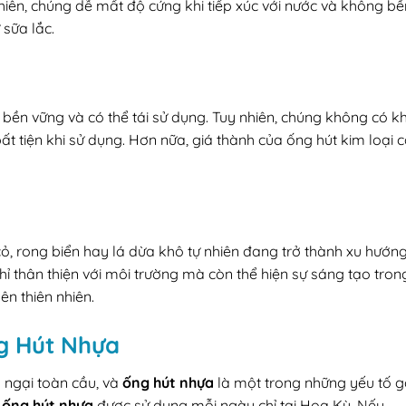
hiên, chúng dễ mất độ cứng khi tiếp xúc với nước và không bề
 sữa lắc.
 bền vững và có thể tái sử dụng. Tuy nhiên, chúng không có k
ất tiện khi sử dụng. Hơn nữa, giá thành của ống hút kim loại 
cỏ, rong biển hay lá dừa khô tự nhiên đang trở thành xu hướn
ỉ thân thiện với môi trường mà còn thể hiện sự sáng tạo tron
ên thiên nhiên.
g Hút Nhựa
 ngại toàn cầu, và
ống hút nhựa
là một trong những yếu tố 
u
ống hút nhựa
được sử dụng mỗi ngày chỉ tại Hoa Kỳ. Nếu