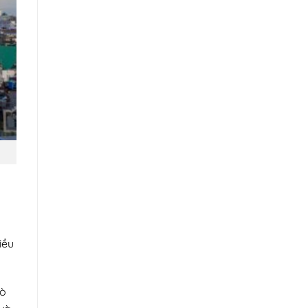
iều
Gò