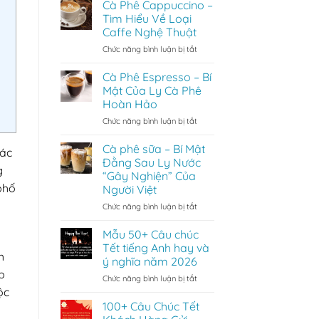
phê
Cà Phê Cappuccino –
macchiato
latte
Tìm Hiểu Về Loại
là
Caffe Nghệ Thuật
gì?
ở
Chức năng bình luận bị tắt
Loại
Cà
Cafe
Phê
Được
Cà Phê Espresso – Bí
Cappuccino
Nhiều
Mật Của Ly Cà Phê
–
Người
Hoàn Hảo
Tìm
Ưa
ở
Chức năng bình luận bị tắt
Hiểu
Thích
Cà
Về
Phê
Loại
Cà phê sữa – Bí Mật
các
Espresso
Caffe
Đằng Sau Ly Nước
g
–
Nghệ
“Gây Nghiện” Của
Bí
Thuật
phố
Người Việt
Mật
Của
ở
Chức năng bình luận bị tắt
Ly
Cà
Cà
phê
Mẫu 50+ Câu chúc
Phê
sữa
Tết tiếng Anh hay và
Hoàn
–
h
ý nghĩa năm 2026
Hảo
Bí
p
ở
Chức năng bình luận bị tắt
Mật
Mẫu
ộc
Đằng
50+
Sau
100+ Câu Chúc Tết
Câu
Ly