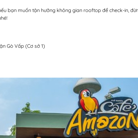
 nếu bạn muốn tận hưởng không gian rooftop để check-in, đừ
nhé!
uận Gò Vấp (Cơ sở 1)