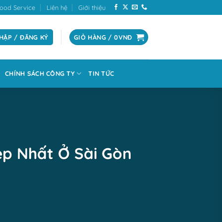
ood Service
Liên hệ
Giới thiệu
HẬP / ĐĂNG KÝ
GIỎ HÀNG /
0
VNĐ
CHÍNH SÁCH CÔNG TY
TIN TỨC
p Nhất Ở Sài Gòn