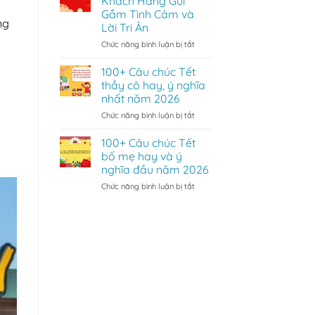
Khách Hàng Gửi
chúc
Nước
Gắm Tình Cảm và
Tết
“Gây
ng
Lời Tri Ân
tiếng
Nghiện”
Anh
Của
ở
Chức năng bình luận bị tắt
hay
Người
100+
và
Việt
Câu
100+ Câu chúc Tết
ý
Chúc
thầy cô hay, ý nghĩa
nghĩa
Tết
nhất năm 2026
năm
Khách
2026
ở
Chức năng bình luận bị tắt
Hàng
100+
Gửi
Câu
Gắm
100+ Câu chúc Tết
chúc
Tình
bố mẹ hay và ý
Tết
Cảm
nghĩa đầu năm 2026
thầy
và
ở
Chức năng bình luận bị tắt
cô
Lời
100+
hay,
Tri
Câu
ý
Ân
chúc
nghĩa
Tết
nhất
bố
năm
mẹ
2026
hay
và
ý
nghĩa