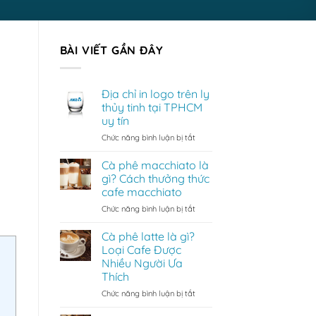
BÀI VIẾT GẦN ĐÂY
Địa chỉ in logo trên ly
thủy tinh tại TPHCM
uy tín
ở
Chức năng bình luận bị tắt
Địa
chỉ
Cà phê macchiato là
in
gì? Cách thưởng thức
logo
cafe macchiato
trên
ở
Chức năng bình luận bị tắt
ly
Cà
thủy
phê
tinh
Cà phê latte là gì?
macchiato
tại
Loại Cafe Được
là
TPHCM
Nhiều Người Ưa
gì?
uy
Thích
Cách
tín
thưởng
ở
Chức năng bình luận bị tắt
thức
Cà
cafe