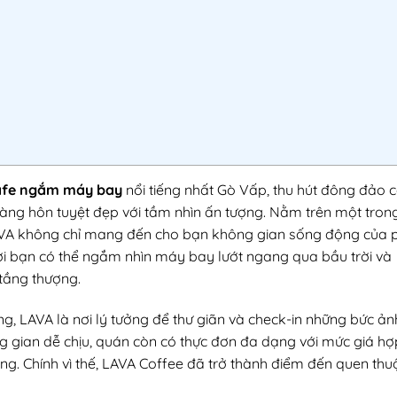
afe ngắm máy bay
nổi tiếng nhất Gò Vấp, thu hút đông đảo 
àng hôn tuyệt đẹp với tầm nhìn ấn tượng. Nằm trên một tron
AVA không chỉ mang đến cho bạn không gian sống động của 
ơi bạn có thể ngắm nhìn máy bay lướt ngang qua bầu trời và
tầng thượng.
ng, LAVA là nơi lý tưởng để thư giãn và check-in những bức ản
ng gian dễ chịu, quán còn có thực đơn đa dạng với mức giá hợ
ng. Chính vì thế, LAVA Coffee đã trở thành điểm đến quen thu