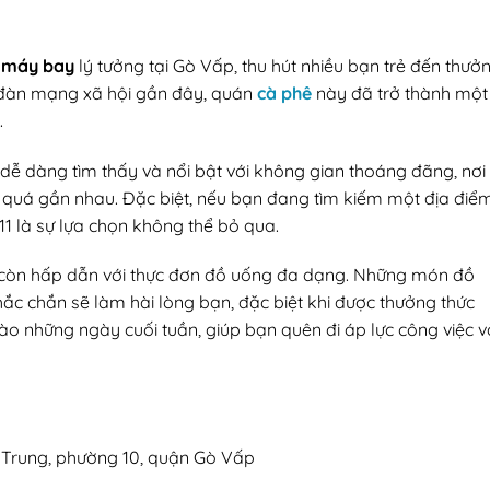
 máy bay
lý tưởng tại Gò Vấp, thu hút nhiều bạn trẻ đến thưở
n đàn mạng xã hội gần đây, quán
cà phê
này đã trở thành một
.
ễ dàng tìm thấy và nổi bật với không gian thoáng đãng, nơi
 quá gần nhau. Đặc biệt, nếu bạn đang tìm kiếm một địa điể
1 là sự lựa chọn không thể bỏ qua.
 còn hấp dẫn với thực đơn đồ uống đa dạng. Những món đồ
c chắn sẽ làm hài lòng bạn, đặc biệt khi được thưởng thức
ào những ngày cuối tuần, giúp bạn quên đi áp lực công việc v
g Trung, phường 10, quận Gò Vấp