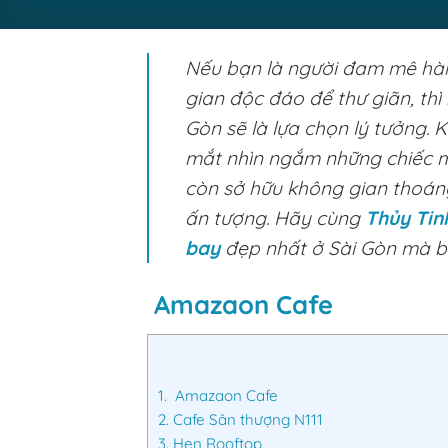
Nếu bạn là người đam mê hà
gian độc đáo để thư giãn, th
Gòn sẽ là lựa chọn lý tưởng. 
mắt nhìn ngắm những chiếc m
còn sở hữu không gian thoán
ấn tượng. Hãy cùng
Thủy Tin
bay
đẹp nhất ở Sài Gòn mà b
Amazaon Cafe
1.
Amazaon Cafe
2.
Cafe Sân thượng N111
3.
Hẹn Rooftop