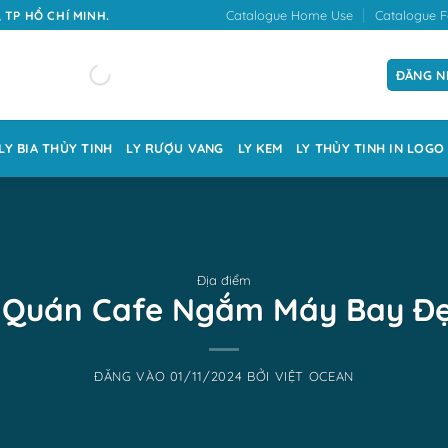
Catalogue Home Use
Catalogue F
 TP HỒ CHÍ MINH.
ĐĂNG N
LY BIA THỦY TINH
LY RƯỢU VANG
LY KEM
LY THỦY TINH IN LOGO
Địa điểm
 Quán Cafe Ngắm Máy Bay Đẹ
ĐĂNG VÀO
01/11/2024
BỞI
VIỆT OCEAN