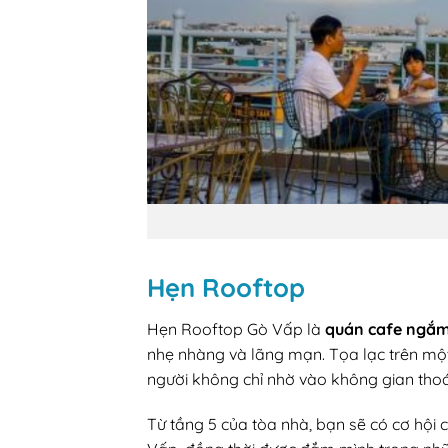
Hẹn Rooftop
Hẹn Rooftop Gò Vấp là
quán cafe ngắ
nhẹ nhàng và lãng mạn. Tọa lạc trên mộ
người không chỉ nhờ vào không gian th
Từ tầng 5 của tòa nhà, bạn sẽ có cơ hộ