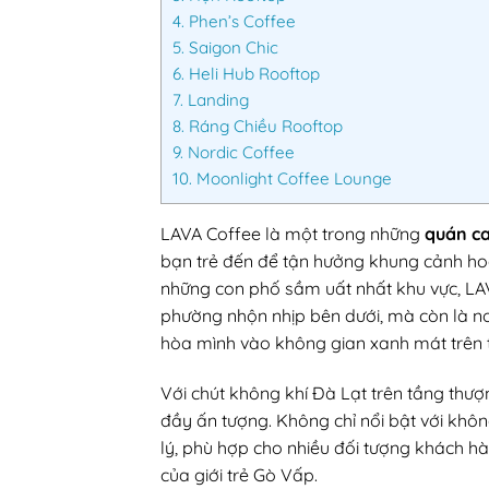
4.
Phen’s Coffee
5.
Saigon Chic
6.
Heli Hub Rooftop
7.
Landing
8.
Ráng Chiều Rooftop
9.
Nordic Coffee
10.
Moonlight Coffee Lounge
LAVA Coffee là một trong những
quán c
bạn trẻ đến để tận hưởng khung cảnh ho
những con phố sầm uất nhất khu vực, L
phường nhộn nhịp bên dưới, mà còn là n
hòa mình vào không gian xanh mát trên 
Với chút không khí Đà Lạt trên tầng thượ
đầy ấn tượng. Không chỉ nổi bật với khô
lý, phù hợp cho nhiều đối tượng khách hà
của giới trẻ Gò Vấp.