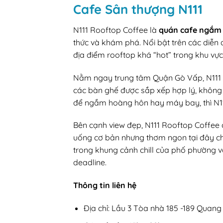
Cafe Sân thượng N111
N111 Rooftop Coffee là
quán cafe ngắm
thức và khám phá. Nổi bật trên các diễ
địa điểm rooftop khá “hot” trong khu vực
Nằm ngay trung tâm Quận Gò Vấp, N111 d
các bàn ghế được sắp xếp hợp lý, không
để ngắm hoàng hôn hay máy bay, thì N11
Bên cạnh view đẹp, N111 Rooftop Coffee
uống cơ bản nhưng thơm ngon tại đây chắ
trong khung cảnh chill của phố phường v
deadline.
Thông tin liên hệ
Địa chỉ: Lầu 3 Tòa nhà 185 -189 Quan