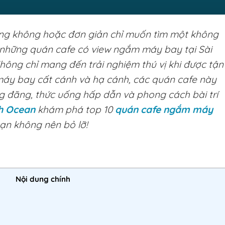
ng không hoặc đơn giản chỉ muốn tìm một không
ì những quán cafe có view ngắm máy bay tại Sài
Không chỉ mang đến trải nghiệm thú vị khi được tận
áy bay cất cánh và hạ cánh, các quán cafe này
g đãng, thức uống hấp dẫn và phong cách bài trí
h Ocean
khám phá top 10
quán cafe ngắm máy
ạn không nên bỏ lỡ!
Nội dung chính