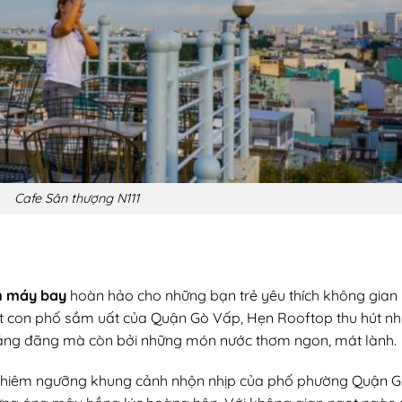
Cafe Sân thượng N111
m máy bay
hoàn hảo cho những bạn trẻ yêu thích không gian
t con phố sầm uất của Quận Gò Vấp, Hẹn Rooftop thu hút nh
oáng đãng mà còn bởi những món nước thơm ngon, mát lành.
i chiêm ngưỡng khung cảnh nhộn nhịp của phố phường Quận 