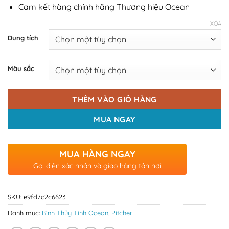
Cam kết hàng chính hãng Thương hiệu Ocean
XÓA
Dung tích
Màu sắc
THÊM VÀO GIỎ HÀNG
MUA NGAY
MUA HÀNG NGAY
Gọi điện xác nhận và giao hàng tận nơi
SKU:
e9fd7c2c6623
Danh mục:
Bình Thủy Tinh Ocean
,
Pitcher