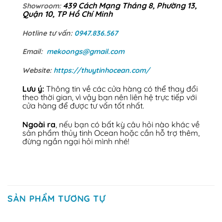
439 Cách Mạng Tháng 8, Phường 13,
Showroom:
Quận 10, TP Hồ Chí Minh
Hotline tư vấn:
0947.836.567
Email:
mekoongs@gmail.com
Website:
https://thuytinhocean.com/
Lưu ý:
Thông tin về các cửa hàng có thể thay đổi
theo thời gian, vì vậy bạn nên liên hệ trực tiếp với
cửa hàng để được tư vấn tốt nhất.
Ngoài ra
, nếu bạn có bất kỳ câu hỏi nào khác về
sản phẩm thủy tinh Ocean hoặc cần hỗ trợ thêm,
đừng ngần ngại hỏi mình nhé!
SẢN PHẨM TƯƠNG TỰ