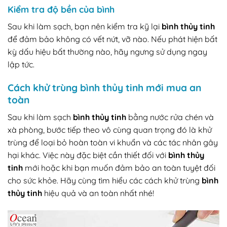
Kiểm tra độ bền của bình
Sau khi làm sạch, bạn nên kiểm tra kỹ lại
bình thủy tinh
để đảm bảo không có vết nứt, vỡ nào. Nếu phát hiện bất
kỳ dấu hiệu bất thường nào, hãy ngưng sử dụng ngay
lập tức.
Cách khử trùng bình thủy tinh mới mua an
toàn
Sau khi làm sạch
bình thủy tinh
bằng nước rửa chén và
xà phòng, bước tiếp theo vô cùng quan trọng đó là khử
trùng để loại bỏ hoàn toàn vi khuẩn và các tác nhân gây
hại khác. Việc này đặc biệt cần thiết đối với
bình thủy
tinh
mới hoặc khi bạn muốn đảm bảo an toàn tuyệt đối
cho sức khỏe. Hãy cùng tìm hiểu các cách khử trùng
bình
thủy tinh
hiệu quả và an toàn nhất nhé!