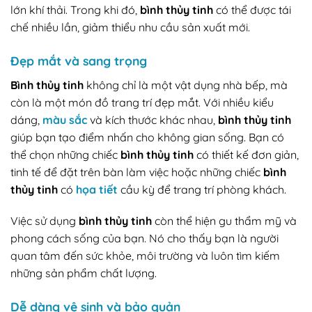
lớn khí thải. Trong khi đó,
bình thủy tinh
có thể được tái
chế nhiều lần, giảm thiểu nhu cầu sản xuất mới.
Đẹp mắt và sang trọng
Bình thủy tinh
không chỉ là một vật dụng nhà bếp, mà
còn là một món đồ trang trí đẹp mắt. Với nhiều kiểu
dáng,
màu sắc
và kích thước khác nhau,
bình thủy tinh
giúp bạn tạo điểm nhấn cho không gian sống. Bạn có
thể chọn những chiếc
bình thủy tinh
có thiết kế đơn giản,
tinh tế để đặt trên bàn làm việc hoặc những chiếc
bình
thủy tinh
có
họa tiết
cầu kỳ để trang trí phòng khách.
Việc sử dụng
bình thủy tinh
còn thể hiện gu thẩm mỹ và
phong cách sống của bạn. Nó cho thấy bạn là người
quan tâm đến sức khỏe, môi trường và luôn tìm kiếm
những sản phẩm chất lượng.
Dễ dàng vệ sinh và bảo quản