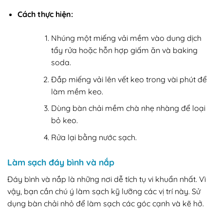
Cách thực hiện:
Nhúng một miếng vải mềm vào dung dịch
tẩy rửa hoặc hỗn hợp giấm ăn và baking
soda.
Đắp miếng vải lên vết keo trong vài phút để
làm mềm keo.
Dùng bàn chải mềm chà nhẹ nhàng để loại
bỏ keo.
Rửa lại bằng nước sạch.
Làm sạch đáy bình và nắp
Đáy bình và nắp là những nơi dễ tích tụ vi khuẩn nhất. Vì
vậy, bạn cần chú ý làm sạch kỹ lưỡng các vị trí này. Sử
dụng bàn chải nhỏ để làm sạch các góc cạnh và kẽ hở.