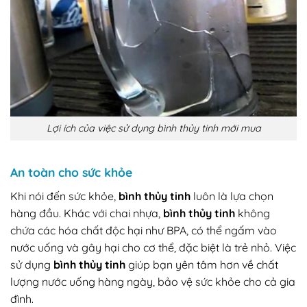
Lợi ích của việc sử dụng bình thủy tinh mới mua
An toàn cho sức khỏe
Khi nói đến sức khỏe,
bình thủy tinh
luôn là lựa chọn
hàng đầu. Khác với chai nhựa,
bình thủy tinh
không
chứa các hóa chất độc hại như BPA, có thể ngấm vào
nước uống và gây hại cho cơ thể, đặc biệt là trẻ nhỏ. Việc
sử dụng
bình thủy tinh
giúp bạn yên tâm hơn về chất
lượng nước uống hàng ngày, bảo vệ sức khỏe cho cả gia
đình.