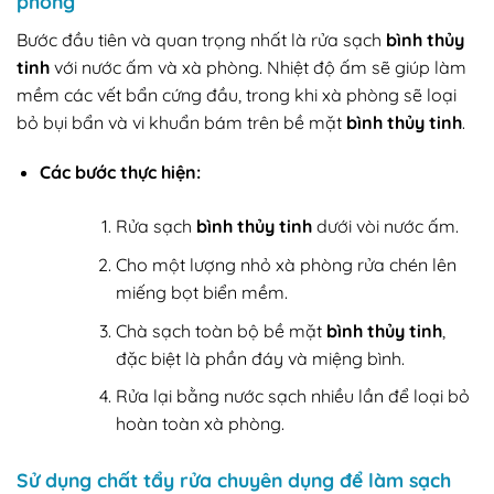
phòng
Bước đầu tiên và quan trọng nhất là rửa sạch
bình thủy
tinh
với nước ấm và xà phòng. Nhiệt độ ấm sẽ giúp làm
mềm các vết bẩn cứng đầu, trong khi xà phòng sẽ loại
bỏ bụi bẩn và vi khuẩn bám trên bề mặt
bình thủy tinh
.
Các bước thực hiện:
Rửa sạch
bình thủy tinh
dưới vòi nước ấm.
Cho một lượng nhỏ xà phòng rửa chén lên
miếng bọt biển mềm.
Chà sạch toàn bộ bề mặt
bình thủy tinh
,
đặc biệt là phần đáy và miệng bình.
Rửa lại bằng nước sạch nhiều lần để loại bỏ
hoàn toàn xà phòng.
Sử dụng chất tẩy rửa chuyên dụng để làm sạch