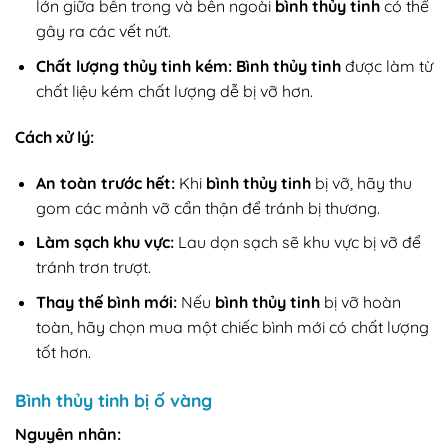
lớn giữa bên trong và bên ngoài
bình thủy tinh
có thể
gây ra các vết nứt.
Chất lượng thủy tinh kém:
Bình thủy tinh
được làm từ
chất liệu kém chất lượng dễ bị vỡ hơn.
Cách xử lý:
An toàn trước hết:
Khi
bình thủy tinh
bị vỡ, hãy thu
gom các mảnh vỡ cẩn thận để tránh bị thương.
Làm sạch khu vực:
Lau dọn sạch sẽ khu vực bị vỡ để
tránh trơn trượt.
Thay thế bình mới:
Nếu
bình thủy tinh
bị vỡ hoàn
toàn, hãy chọn mua một chiếc bình mới có chất lượng
tốt hơn.
Bình thủy tinh bị ố vàng
Nguyên nhân: