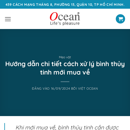
Bỏ
439 CÁCH MẠNG THÁNG 8, PHƯỜNG 13, QUẬN 10, TP HỒ CHÍ MINH.
qua
nội
dung
Mẹo vặt
Hướng dẫn chi tiết cách xử lý bình thủy
tinh mới mua về
ĐĂNG VÀO
16/09/2024
BỞI
VIỆT OCEAN
Khi mới mua về, bình thủy tinh cần được