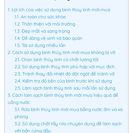
1.
Lợi ích của việc sử dụng bình thủy tinh mới mua
1.1.
An toàn cho sức khỏe
1.2.
Thân thiện với môi trường
1.3.
Đẹp mắt và sang trọng
1.4.
Dễ dàng vệ sinh và bảo quản
1.5.
Tái sử dụng nhiều lần
2.
Cách sử dụng bình thủy tinh mới mua không bị vỡ
2.1.
Chọn bình thủy tinh có chất lượng tốt
2.2.
Sử dụng bình thủy tinh phù hợp với mục đích
2.3.
Tránh thay đổi nhiệt độ đột ngột để tránh vỡ
2.4.
Kiểm tra độ bền của bình trước khi sử dụng
2.5.
Làm sạch bình thủy tinh sau mỗi lần sử dụng
3.
Cách làm sạch bình thủy tinh mới mua hiệu quả để
uống nước
3.1.
Rửa bình thủy tinh mới mua bằng nước ấm và xà
phòng
3.2.
Sử dụng chất tẩy rửa chuyên dụng để làm sạch
vết bẩn cứng đầu