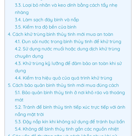
3.3.
Loại bỏ nhãn và keo dính bằng cách tẩy nhẹ
nhàng
3.4.
Làm sạch đáy bình và nắp
3.5.
Kiểm tra độ bền của bình
4.
Cách khử trùng bình thủy tinh mới mua an toàn
4.1.
Đun sôi nước trong bình thủy tinh để khử trùng
4.2.
Sử dụng nước muối hoặc dung dịch khử trùng
chuyên dụng
4.3.
Khử trùng kỹ lưỡng để đảm bảo an toàn khi sử
dụng
4.4.
Kiểm tra hiệu quả của quá trình khử trùng
5.
Cách bảo quản bình thủy tinh mới mua đúng cách
5.1.
Bảo quản bình thủy tinh ở nơi khô ráo và thoáng
mát
5.2.
Tránh để bình thủy tinh tiếp xúc trực tiếp với ánh
nắng mặt trời
5.3.
Đậy nắp kín khi không sử dụng để tránh bụi bẩn
5.4.
Không để bình thủy tinh gần các nguồn nhiệt