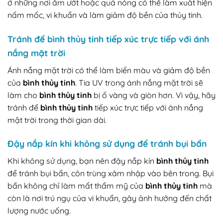
ở những nơi ẩm ướt hoặc quá nóng có thể làm xuất hiện
nấm mốc, vi khuẩn và làm giảm độ bền của thủy tinh.
Tránh để bình thủy tinh tiếp xúc trực tiếp với ánh
nắng mặt trời
Ánh nắng mặt trời có thể làm biến màu và giảm độ bền
của
bình thủy tinh
. Tia UV trong ánh nắng mặt trời sẽ
làm cho
bình thủy tinh
bị ố vàng và giòn hơn. Vì vậy, hãy
tránh để
bình thủy tinh
tiếp xúc trực tiếp với ánh nắng
mặt trời trong thời gian dài.
Đậy nắp kín khi không sử dụng để tránh bụi bẩn
Khi không sử dụng, bạn nên đậy nắp kín
bình thủy tinh
để tránh bụi bẩn, côn trùng xâm nhập vào bên trong. Bụi
bẩn không chỉ làm mất thẩm mỹ của
bình thủy tinh
mà
còn là nơi trú ngụ của vi khuẩn, gây ảnh hưởng đến chất
lượng nước uống.