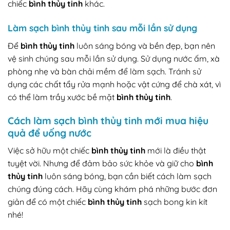
chiếc
bình thủy tinh
khác.
Làm sạch bình thủy tinh sau mỗi lần sử dụng
Để
bình thủy tinh
luôn sáng bóng và bền đẹp, bạn nên
vệ sinh chúng sau mỗi lần sử dụng. Sử dụng nước ấm, xà
phòng nhẹ và bàn chải mềm để làm sạch. Tránh sử
dụng các chất tẩy rửa mạnh hoặc vật cứng để chà xát, vì
có thể làm trầy xước bề mặt
bình thủy tinh
.
Cách làm sạch bình thủy tinh mới mua hiệu
quả để uống nước
Việc sở hữu một chiếc
bình thủy tinh
mới là điều thật
tuyệt vời. Nhưng để đảm bảo sức khỏe và giữ cho
bình
thủy tinh
luôn sáng bóng, bạn cần biết cách làm sạch
chúng đúng cách. Hãy cùng khám phá những bước đơn
giản để có một chiếc
bình thủy tinh
sạch bong kin kít
nhé!