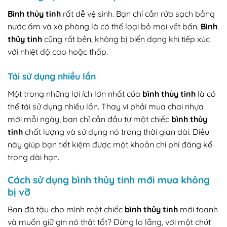
Bình thủy tinh
rất dễ vệ sinh. Bạn chỉ cần rửa sạch bằng
nước ấm và xà phòng là có thể loại bỏ mọi vết bẩn.
Bình
thủy tinh
cũng rất bền, không bị biến dạng khi tiếp xúc
với nhiệt độ cao hoặc thấp.
Tái sử dụng nhiều lần
Một trong những lợi ích lớn nhất của
bình thủy tinh
là có
thể tái sử dụng nhiều lần. Thay vì phải mua chai nhựa
mới mỗi ngày, bạn chỉ cần đầu tư một chiếc
bình thủy
tinh
chất lượng và sử dụng nó trong thời gian dài. Điều
này giúp bạn tiết kiệm được một khoản chi phí đáng kể
trong dài hạn.
Cách sử dụng bình thủy tinh mới mua không
bị vỡ
Bạn đã tậu cho mình một chiếc
bình thủy tinh
mới toanh
và muốn giữ gìn nó thật tốt? Đừng lo lắng, với một chút