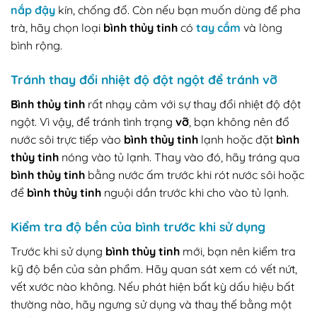
nắp đậy
kín, chống đổ. Còn nếu bạn muốn dùng để pha
trà, hãy chọn loại
bình thủy tinh
có
tay cầm
và lòng
bình rộng.
Tránh thay đổi nhiệt độ đột ngột để tránh vỡ
Bình thủy tinh
rất nhạy cảm với sự thay đổi nhiệt độ đột
ngột. Vì vậy, để tránh tình trạng
vỡ
, bạn không nên đổ
nước sôi trực tiếp vào
bình thủy tinh
lạnh hoặc đặt
bình
thủy tinh
nóng vào tủ lạnh. Thay vào đó, hãy tráng qua
bình thủy tinh
bằng nước ấm trước khi rót nước sôi hoặc
để
bình thủy tinh
nguội dần trước khi cho vào tủ lạnh.
Kiểm tra độ bền của bình trước khi sử dụng
Trước khi sử dụng
bình thủy tinh
mới, bạn nên kiểm tra
kỹ độ bền của sản phẩm. Hãy quan sát xem có vết nứt,
vết xước nào không. Nếu phát hiện bất kỳ dấu hiệu bất
thường nào, hãy ngưng sử dụng và thay thế bằng một