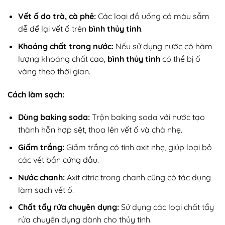
Vết ố do trà, cà phê:
Các loại đồ uống có màu sẫm
dễ để lại vết ố trên
bình thủy tinh
.
Khoáng chất trong nước:
Nếu sử dụng nước có hàm
lượng khoáng chất cao,
bình thủy tinh
có thể bị ố
vàng theo thời gian.
Cách làm sạch:
Dùng baking soda:
Trộn baking soda với nước tạo
thành hỗn hợp sệt, thoa lên vết ố và chà nhẹ.
Giấm trắng:
Giấm trắng có tính axit nhẹ, giúp loại bỏ
các vết bẩn cứng đầu.
Nước chanh:
Axit citric trong chanh cũng có tác dụng
làm sạch vết ố.
Chất tẩy rửa chuyên dụng:
Sử dụng các loại chất tẩy
rửa chuyên dụng dành cho thủy tinh.