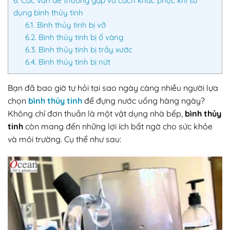
6.
Các vấn đề thường gặp và cách khắc phục khi sử
dụng bình thủy tinh
6.1.
Bình thủy tinh bị vỡ
6.2.
Bình thủy tinh bị ố vàng
6.3.
Bình thủy tinh bị trầy xước
6.4.
Bình thủy tinh bị nứt
Bạn đã bao giờ tự hỏi tại sao ngày càng nhiều người lựa
chọn
bình thủy tinh
để đựng nước uống hàng ngày?
Không chỉ đơn thuần là một vật dụng nhà bếp,
bình thủy
tinh
còn mang đến những lợi ích bất ngờ cho sức khỏe
và môi trường. Cụ thể như sau: