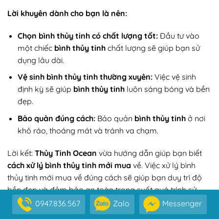
Lời khuyên dành cho bạn là nên:
Chọn bình thủy tinh có chất lượng tốt:
Đầu tư vào
một chiếc
bình thủy tinh
chất lượng sẽ giúp bạn sử
dụng lâu dài.
Vệ sinh bình thủy tinh thường xuyên:
Việc vệ sinh
định kỳ sẽ giúp
bình thủy tinh
luôn sáng bóng và bền
đẹp.
Bảo quản đúng cách:
Bảo quản
bình thủy tinh
ở nơi
khô ráo, thoáng mát và tránh va chạm.
Lời kết:
Thủy Tinh Ocean
vừa hướng dẫn giúp bạn biết
cách xử lý bình thủy tinh mới mua
về. Việc xử lý bình
thủy tinh mới mua về đúng cách sẽ giúp bạn duy trì độ
bền đẹp và đảm bảo an toàn trong suốt quá trình sử
dụng. Bằng cách thực hiện những bước đơn giản nhưng
0947.836.567
Zalo
Messenger
hiệu quả này, bạn không chỉ bảo vệ sản phẩm tốt hơn,