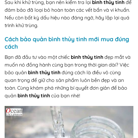
Sau khi khử trùng, bạn nên kiểm tra lại
bình thủy tinh
để
đảm bảo đã loại bỏ hoàn toàn các vết bẩn và vi khuẩn.
Nếu còn bất kỳ dấu hiệu nào đáng ngờ, hãy lặp lại quá
trình khử trùng.
Cách bảo quản bình thủy tinh mới mua đúng
cách
Bạn đã đầu tư vào một chiếc
bình thủy tinh
đẹp mắt và
muốn nó đồng hành cùng bạn trong thời gian dài? Việc
bảo quản
bình thủy tinh
đúng cách là điều vô cùng
quan trọng để giữ cho sản phẩm luôn bền đẹp và an
toàn. Cùng khám phá những bí quyết đơn giản để bảo
quản
bình thủy tinh
của bạn nhé!