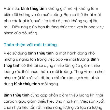
Hơn nữa,
bình thủy tinh
không giữ mùi vị, không làm
biến đổi hương vị của nước uống. Bạn có thể thoải mái
pha các loại trà, nước ép trái cây mà không sợ bị lẫn
mùi. Điều này giúp bạn thưởng thức trọn vẹn hương vị tự
nhiên của đồ uống.
Thân thiện với môi trường
Việc sử dụng
bình thủy tinh
là một hành động nhỏ
nhưng ý nghĩa lớn trong việc bảo vệ môi trường.
Bình
thủy tinh
có thể tái sử dụng nhiều lần, giúp giảm thiểu
lượng rác thải nhựa thải ra môi trường. Thay vì mua chai
nhựa một lần rồi vứt đi, bạn chỉ cần rửa sạch và tái sử
dụng
bình thủy tinh
mỗi ngày.
Bình thủy tinh
cũng góp phần giảm thiểu lượng khí thải
carbon, giúp giảm thiểu hiệu ứng nhà kính. Việc sản xuất
chai nhựa tiêu tốn rất nhiều năng lượng và tạo ra lượng