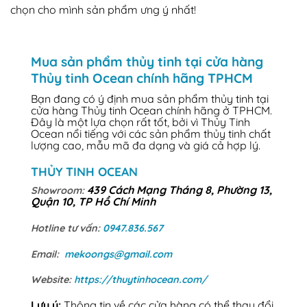
chọn cho mình sản phẩm ưng ý nhất!
Mua sản phẩm thủy tinh tại cửa hàng
Thủy tinh Ocean chính hãng TPHCM
Bạn đang có ý định mua sản phẩm thủy tinh tại
cửa hàng Thủy tinh Ocean chính hãng ở TPHCM.
Đây là một lựa chọn rất tốt, bởi vì Thủy Tinh
Ocean nổi tiếng với các sản phẩm thủy tinh chất
lượng cao, mẫu mã đa dạng và giá cả hợp lý.
THỦY TINH OCEAN
439 Cách Mạng Tháng 8, Phường 13,
Showroom:
Quận 10, TP Hồ Chí Minh
Hotline tư vấn:
0947.836.567
Email:
mekoongs@gmail.com
Website:
https://thuytinhocean.com/
Lưu ý:
Thông tin về các cửa hàng có thể thay đổi