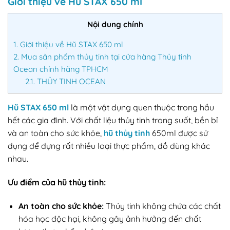
Giới thiệu về Hũ STAX 650 ml
Nội dung chính
1.
Giới thiệu về Hũ STAX 650 ml
2.
Mua sản phẩm thủy tinh tại cửa hàng Thủy tinh
Ocean chính hãng TPHCM
2.1.
THỦY TINH OCEAN
Hũ STAX 650 ml
là một vật dụng quen thuộc trong hầu
hết các gia đình. Với chất liệu thủy tinh trong suốt, bền bỉ
và an toàn cho sức khỏe,
hũ thủy tinh
650ml được sử
dụng để đựng rất nhiều loại thực phẩm, đồ dùng khác
nhau.
Ưu điểm của hũ thủy tinh:
An toàn cho sức khỏe:
Thủy tinh không chứa các chất
hóa học độc hại, không gây ảnh hưởng đến chất