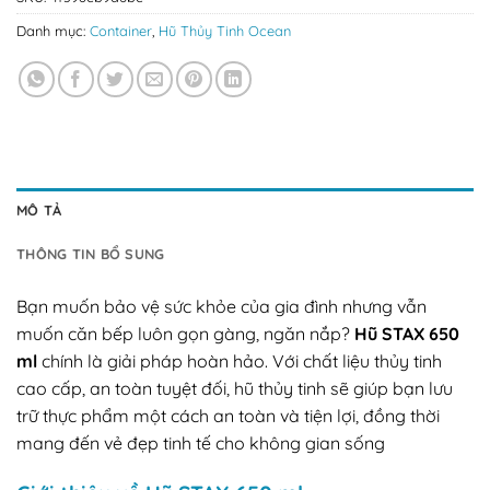
Danh mục:
Container
,
Hũ Thủy Tinh Ocean
MÔ TẢ
THÔNG TIN BỔ SUNG
Bạn muốn bảo vệ sức khỏe của gia đình nhưng vẫn
muốn căn bếp luôn gọn gàng, ngăn nắp?
Hũ STAX 650
ml
chính là giải pháp hoàn hảo. Với chất liệu thủy tinh
cao cấp, an toàn tuyệt đối, hũ thủy tinh sẽ giúp bạn lưu
trữ thực phẩm một cách an toàn và tiện lợi, đồng thời
mang đến vẻ đẹp tinh tế cho không gian sống