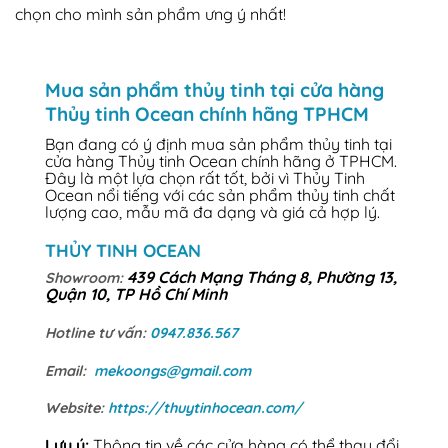
chọn cho mình sản phẩm ưng ý nhất!
Mua sản phẩm thủy tinh tại cửa hàng
Thủy tinh Ocean chính hãng TPHCM
Bạn đang có ý định mua sản phẩm thủy tinh tại
cửa hàng Thủy tinh Ocean chính hãng ở TPHCM.
Đây là một lựa chọn rất tốt, bởi vì Thủy Tinh
Ocean nổi tiếng với các sản phẩm thủy tinh chất
lượng cao, mẫu mã đa dạng và giá cả hợp lý.
THỦY TINH OCEAN
439 Cách Mạng Tháng 8, Phường 13,
Showroom:
Quận 10, TP Hồ Chí Minh
Hotline tư vấn:
0947.836.567
Email:
mekoongs@gmail.com
Website:
https://thuytinhocean.com/
Lưu ý:
Thông tin về các cửa hàng có thể thay đổi