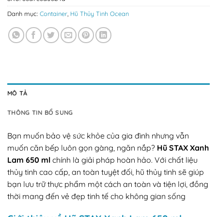
Danh mục:
Container
,
Hũ Thủy Tinh Ocean
MÔ TẢ
THÔNG TIN BỔ SUNG
Bạn muốn bảo vệ sức khỏe của gia đình nhưng vẫn
muốn căn bếp luôn gọn gàng, ngăn nắp?
Hũ STAX Xanh
Lam 650 ml
chính là giải pháp hoàn hảo. Với chất liệu
thủy tinh cao cấp, an toàn tuyệt đối, hũ thủy tinh sẽ giúp
bạn lưu trữ thực phẩm một cách an toàn và tiện lợi, đồng
thời mang đến vẻ đẹp tinh tế cho không gian sống