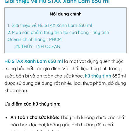
Giới thiệu về Hũ STAX Xanh Lam 650 ml
Nội dung chính
1.
Giới thiệu về Hũ STAX Xanh Lam 650 ml
2.
Mua sản phẩm thủy tinh tại cửa hàng Thủy tinh
Ocean chính hãng TPHCM
2.1.
THỦY TINH OCEAN
Hũ STAX Xanh Lam 650 ml
là một vật dụng quen thuộc
trong hầu hết các gia đình. Với chất liệu thủy tinh trong
suốt, bền bỉ và an toàn cho sức khỏe,
hũ thủy tinh
650ml
được sử dụng để đựng rất nhiều loại thực phẩm, đồ dùng
khác nhau.
Ưu điểm của hũ thủy tinh:
An toàn cho sức khỏe:
Thủy tinh không chứa các chất
hóa học độc hại, không gây ảnh hưởng đến chất