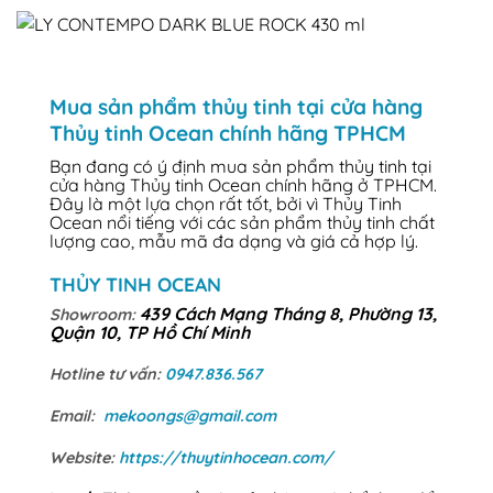
Mua sản phẩm thủy tinh tại cửa hàng
Thủy tinh Ocean chính hãng TPHCM
Bạn đang có ý định mua sản phẩm thủy tinh tại
cửa hàng Thủy tinh Ocean chính hãng ở TPHCM.
Đây là một lựa chọn rất tốt, bởi vì Thủy Tinh
Ocean nổi tiếng với các sản phẩm thủy tinh chất
lượng cao, mẫu mã đa dạng và giá cả hợp lý.
THỦY TINH OCEAN
439 Cách Mạng Tháng 8, Phường 13,
Showroom:
Quận 10, TP Hồ Chí Minh
Hotline tư vấn:
0947.836.567
Email:
mekoongs@gmail.com
Website:
https://thuytinhocean.com/