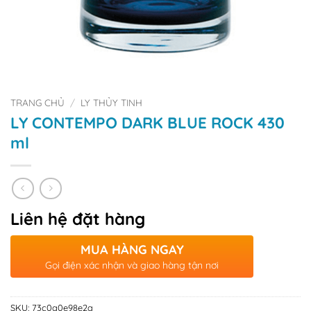
TRANG CHỦ
/
LY THỦY TINH
LY CONTEMPO DARK BLUE ROCK 430
ml
Liên hệ đặt hàng
MUA HÀNG NGAY
Gọi điện xác nhận và giao hàng tận nơi
SKU:
73c0a0e98e2a