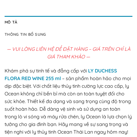
MÔ TẢ
THÔNG TIN BỔ SUNG
— VUI LÒNG LIÊN HỆ ĐỂ ĐẶT HÀNG – GIÁ TRÊN CHỈ LÀ
GIÁ THAM KHẢO —
Khám phá sự tinh tế và đẳng cấp với
LY DUCHESS
FLORA RED WINE 255 ml
– sản phẩm hoàn hảo cho mọi
dịp đặc biệt. Với chất liệu thủy tinh cường lực cao cấp, ly
Ocean không chỉ bền bỉ mà còn an toàn tuyệt đối cho
sức khỏe. Thiết kế đa dạng và sang trọng cùng độ trong
suốt hoàn hảo. Dễ dàng vệ sinh và sử dụng an toàn
trong lò vi sóng và máy rửa chén, ly Ocean là lựa chọn lý
tưởng cho gia đình bạn. Hãy mang về sự sang trọng và
tiện nghi với ly thủy tinh Ocean Thái Lan ngay hôm nay!