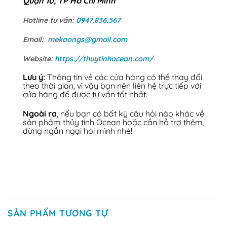
Quận 10, TP Hồ Chí Minh
Hotline tư vấn:
0947.836.567
Email:
mekoongs@gmail.com
Website:
https://thuytinhocean.com/
Lưu ý:
Thông tin về các cửa hàng có thể thay đổi
theo thời gian, vì vậy bạn nên liên hệ trực tiếp với
cửa hàng để được tư vấn tốt nhất.
Ngoài ra
, nếu bạn có bất kỳ câu hỏi nào khác về
sản phẩm thủy tinh Ocean hoặc cần hỗ trợ thêm,
đừng ngần ngại hỏi mình nhé!
SẢN PHẨM TƯƠNG TỰ