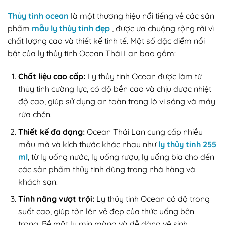
Thủy tinh ocean
là một thương hiệu nổi tiếng về các sản
phẩm
mẫu ly thủy tinh đẹp
, được ưa chuộng rộng rãi vì
chất lượng cao và thiết kế tinh tế. Một số đặc điểm nổi
bật của ly thủy tinh Ocean Thái Lan bao gồm:
Chất liệu cao cấp:
Ly thủy tinh Ocean được làm từ
thủy tinh cường lực, có độ bền cao và chịu được nhiệt
độ cao, giúp sử dụng an toàn trong lò vi sóng và máy
rửa chén.
Thiết kế đa dạng:
Ocean Thái Lan cung cấp nhiều
mẫu mã và kích thước khác nhau như
ly thủy tinh 255
ml
, từ ly uống nước, ly uống rượu, ly uống bia cho đến
các sản phẩm thủy tinh dùng trong nhà hàng và
khách sạn.
Tính năng vượt trội:
Ly thủy tinh Ocean có độ trong
suốt cao, giúp tôn lên vẻ đẹp của thức uống bên
trong. Bề mặt ly mịn màng và dễ dàng vệ sinh.