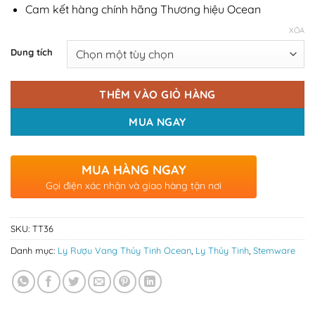
Cam kết hàng chính hãng Thương hiệu Ocean
XÓA
Dung tích
THÊM VÀO GIỎ HÀNG
MUA NGAY
MUA HÀNG NGAY
Gọi điện xác nhận và giao hàng tận nơi
SKU:
TT36
Danh mục:
Ly Rượu Vang Thủy Tinh Ocean
,
Ly Thủy Tinh
,
Stemware