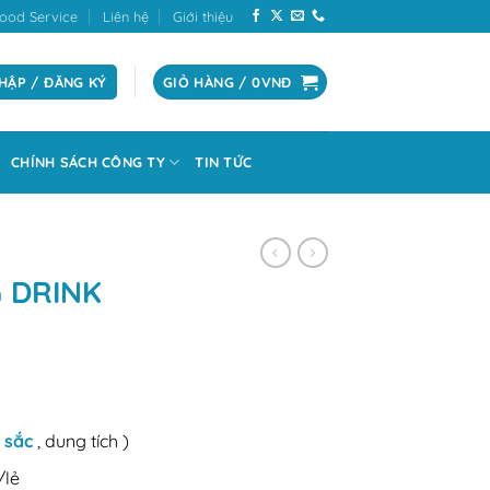
ood Service
Liên hệ
Giới thiệu
HẬP / ĐĂNG KÝ
GIỎ HÀNG /
0
VNĐ
CHÍNH SÁCH CÔNG TY
TIN TỨC
 DRINK
 sắc
, dung tích )
/lẻ