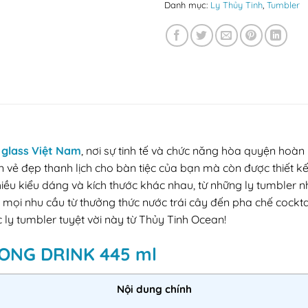
Danh mục:
Ly Thủy Tinh
,
Tumbler
glass Việt Nam
, nơi sự tinh tế và chức năng hòa quyện hoà
vẻ đẹp thanh lịch cho bàn tiệc của bạn mà còn được thiết kế 
hiều kiểu dáng và kích thước khác nhau, từ những ly tumbler 
mọi nhu cầu từ thưởng thức nước trái cây đến pha chế cockt
ly tumbler tuyệt vời này từ Thủy Tinh Ocean!
 LONG DRINK 445 ml
Nội dung chính