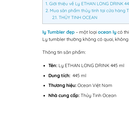
1.
Giới thiệu về Ly ETHAN LONG DRINK 44
2.
Mua sản phẩm thủy tinh tại cửa hàng 
2.1.
THỦY TINH OCEAN
ly Tumbler đẹp
– một loại
ocean ly
có th
Ly tumbler thường không có quai, không 
Thông tin sản phẩm:
Tên:
Ly ETHAN LONG DRINK 445 ml
Dung tích:
445 ml
Thương hiệu:
Ocean Việt Nam
Nhà cung cấp:
Thủy Tinh Ocean