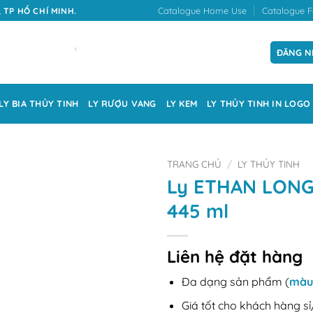
Catalogue Home Use
Catalogue F
 TP HỒ CHÍ MINH.
ĐĂNG N
LY BIA THỦY TINH
LY RƯỢU VANG
LY KEM
LY THỦY TINH IN LOGO
TRANG CHỦ
/
LY THỦY TINH
Ly ETHAN LONG
445 ml
Liên hệ đặt hàng
Đa dạng sản phẩm (
màu
Giá tốt cho khách hàng sỉ