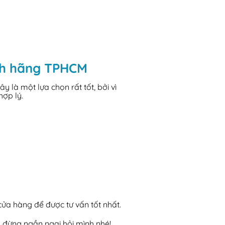
ính hãng TPHCM
là một lựa chọn rất tốt, bởi vì
hợp lý.
 cửa hàng để được tư vấn tốt nhất.
, đừng ngần ngại hỏi mình nhé!