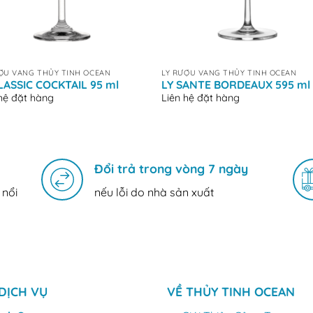
+
ỢU VANG THỦY TINH OCEAN
LY RƯỢU VANG THỦY TINH OCEAN
LASSIC COCKTAIL 95 ml
LY SANTE BORDEAUX 595 ml
 hệ đặt hàng
Liên hệ đặt hàng
Đổi trả trong vòng 7 ngày
 nổi
nếu lỗi do nhà sản xuất
DỊCH VỤ
VỀ THỦY TINH OCEAN