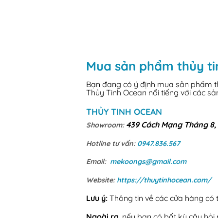
Mua sản phẩm thủy ti
Bạn đang có ý định mua sản phẩm thủ
Thủy Tinh Ocean nổi tiếng với các s
THỦY TINH OCEAN
439 Cách Mạng Tháng 8, 
Showroom:
Hotline tư vấn:
0947.836.567
Email:
mekoongs@gmail.com
Website:
https://thuytinhocean.com/
Lưu ý:
Thông tin về các cửa hàng có th
Ngoài ra
, nếu bạn có bất kỳ câu hỏ