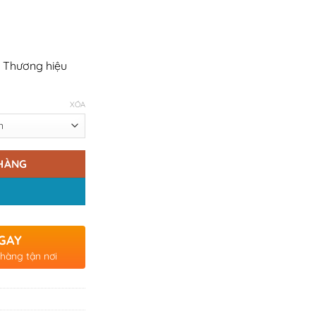
 Thương hiệu
XÓA
HÀNG
GAY
 hàng tận nơi