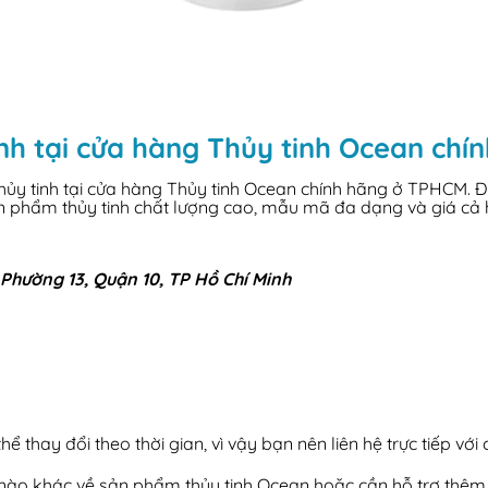
nh tại cửa hàng Thủy tinh Ocean ch
y tinh tại cửa hàng Thủy tinh Ocean chính hãng ở TPHCM. Đây 
ản phẩm thủy tinh chất lượng cao, mẫu mã đa dạng và giá cả 
Phường 13, Quận 10, TP Hồ Chí Minh
ể thay đổi theo thời gian, vì vậy bạn nên liên hệ trực tiếp với
i nào khác về sản phẩm thủy tinh Ocean hoặc cần hỗ trợ thêm