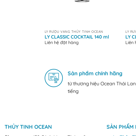
+
+
LY RƯỢU VANG THỦY TINH OCEAN
LY RƯ
LY CLASSIC COCKTAIL 140 ml
LY C
Liên hệ đặt hàng
Liên
Sản phẩm chính hãng
từ thương hiệu Ocean Thái Lan
tiếng
THỦY TINH OCEAN
SẢN PHẨM 