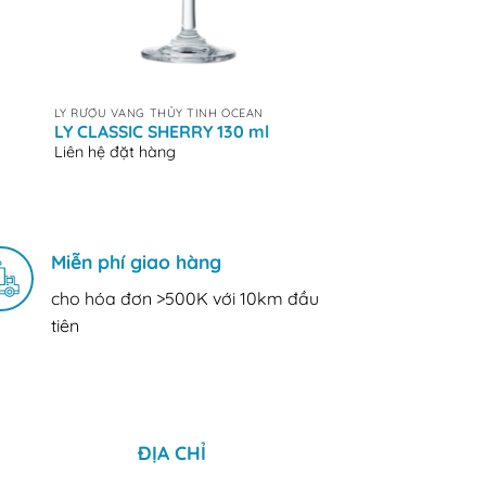
+
+
LY RƯỢU VANG THỦY TINH OCEAN
LY RƯỢU VANG THỦY T
LY CLASSIC SHERRY 130 ml
LY CLASSIC WHITE
Liên hệ đặt hàng
Liên hệ đặt hàng
Miễn phí giao hàng
cho hóa đơn >500K với 10km đầu
tiên
ĐỊA CHỈ