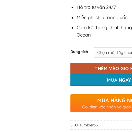
Hỗ trợ tư vấn 24/7
Miễn phí ship toàn quốc
Cam kết hàng chính hãng
Ocean
Dung tích
THÊM VÀO GIỎ 
MUA NGAY
MUA HÀNG N
Gọi điện xác nhận và giao
SKU:
Tumbler35