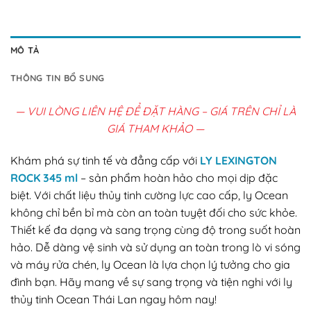
MÔ TẢ
THÔNG TIN BỔ SUNG
— VUI LÒNG LIÊN HỆ ĐỂ ĐẶT HÀNG – GIÁ TRÊN CHỈ LÀ
GIÁ THAM KHẢO —
Khám phá sự tinh tế và đẳng cấp với
LY LEXINGTON
ROCK 345 ml
– sản phẩm hoàn hảo cho mọi dịp đặc
biệt. Với chất liệu thủy tinh cường lực cao cấp, ly Ocean
không chỉ bền bỉ mà còn an toàn tuyệt đối cho sức khỏe.
Thiết kế đa dạng và sang trọng cùng độ trong suốt hoàn
hảo. Dễ dàng vệ sinh và sử dụng an toàn trong lò vi sóng
và máy rửa chén, ly Ocean là lựa chọn lý tưởng cho gia
đình bạn. Hãy mang về sự sang trọng và tiện nghi với ly
thủy tinh Ocean Thái Lan ngay hôm nay!