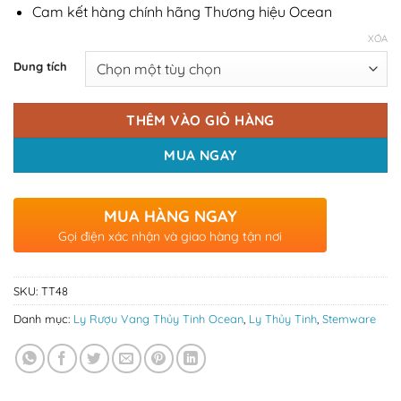
Cam kết hàng chính hãng Thương hiệu Ocean
XÓA
Dung tích
THÊM VÀO GIỎ HÀNG
MUA NGAY
MUA HÀNG NGAY
Gọi điện xác nhận và giao hàng tận nơi
SKU:
TT48
Danh mục:
Ly Rượu Vang Thủy Tinh Ocean
,
Ly Thủy Tinh
,
Stemware