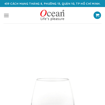
Bỏ
439 CÁCH MẠNG THÁNG 8, PHƯỜNG 13, QUẬN 10, TP HỒ CHÍ MINH.
qua
nội
dung