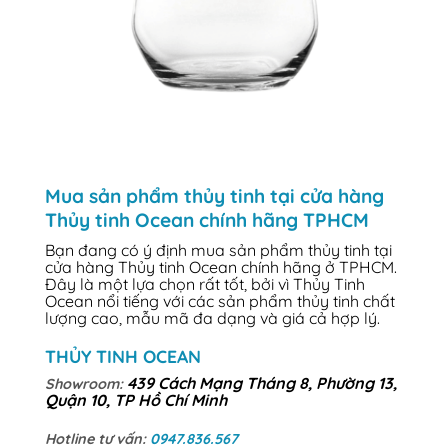
Mua sản phẩm thủy tinh tại cửa hàng
Thủy tinh Ocean chính hãng TPHCM
Bạn đang có ý định mua sản phẩm thủy tinh tại
cửa hàng Thủy tinh Ocean chính hãng ở TPHCM.
Đây là một lựa chọn rất tốt, bởi vì Thủy Tinh
Ocean nổi tiếng với các sản phẩm thủy tinh chất
lượng cao, mẫu mã đa dạng và giá cả hợp lý.
THỦY TINH OCEAN
439 Cách Mạng Tháng 8, Phường 13,
Showroom:
Quận 10, TP Hồ Chí Minh
Hotline tư vấn:
0947.836.567