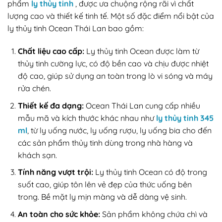
phẩm
ly thủy tinh
, được ưa chuộng rộng rãi vì chất
lượng cao và thiết kế tinh tế. Một số đặc điểm nổi bật của
ly thủy tinh Ocean Thái Lan bao gồm:
Chất liệu cao cấp:
Ly thủy tinh Ocean được làm từ
thủy tinh cường lực, có độ bền cao và chịu được nhiệt
độ cao, giúp sử dụng an toàn trong lò vi sóng và máy
rửa chén.
Thiết kế đa dạng:
Ocean Thái Lan cung cấp nhiều
mẫu mã và kích thước khác nhau như
ly thủy tinh 345
ml
, từ ly uống nước, ly uống rượu, ly uống bia cho đến
các sản phẩm thủy tinh dùng trong nhà hàng và
khách sạn.
Tính năng vượt trội:
Ly thủy tinh Ocean có độ trong
suốt cao, giúp tôn lên vẻ đẹp của thức uống bên
trong. Bề mặt ly mịn màng và dễ dàng vệ sinh.
An toàn cho sức khỏe:
Sản phẩm không chứa chì và